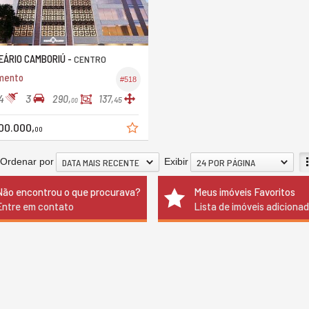
ÁRIO CAMBORIÚ -
CENTRO
mento
#518
4
3
290,
137,
45
00
00.000,
00
Ordenar por
Exibir
DATA MAIS RECENTE
24 POR PÁGINA
Não encontrou o que procurava?
Meus imóveis Favoritos
Entre em contato
Lista de imóveis adiciona