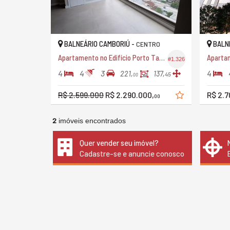
BALNEÁRIO CAMBORIÚ -
BALNE
CENTRO
Apartamento no Edifício Porto Tawny
Aparta
#1.326
4
4
3
4
221,
137,
45
00
R$ 2.599.000
R$ 2.290.000,
R$ 2.7
00
2
imóveis encontrados
Quer vender seu imóvel?
Cadastre-se e anuncie conosco