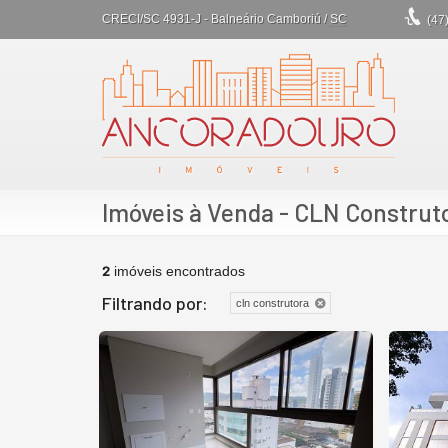
CRECI/SC 4931-J
- Balneário Camboriú /
SC
(47
Imóveis à Venda - CLN Construt
2
imóveis encontrados
Filtrando por:
cln construtora