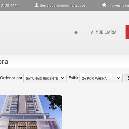
deixe que
ligamos para você
imóveis favor
)
2125-6624
A IMOBILIÁRIA
ora
Ordenar por
Exibir
DATA MAIS RECENTE
24 POR PÁGINA