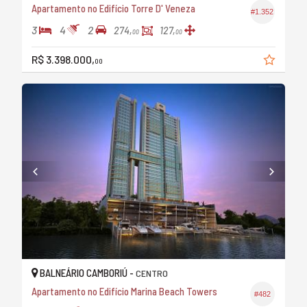
Apartamento no Edifício Torre D' Veneza
#1.352
3
4
2
274,
127,
00
00
R$ 3.398.000,
00
BALNEÁRIO CAMBORIÚ -
CENTRO
Apartamento no Edifício Marina Beach Towers
#482