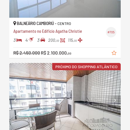
BALNEÁRIO CAMBORIÚ -
CENTRO
Apartamento no Edifício Agatha Christie
#705
3
4
3
200,
115,
00
00
R$ 2.450.000
R$ 2.100.000,
00
PRÓXIMO DO SHOPPING ATLÂNTICO