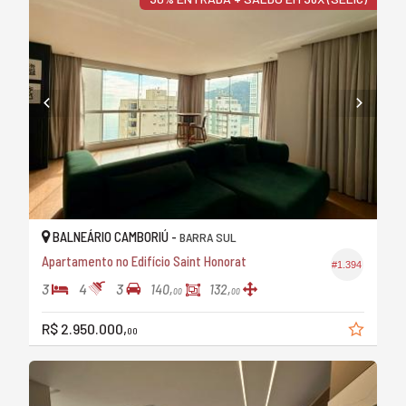
BALNEÁRIO CAMBORIÚ -
BARRA SUL
Apartamento no Edifício Saint Honorat
#1.394
3
4
3
140,
132,
00
00
R$ 2.950.000,
00