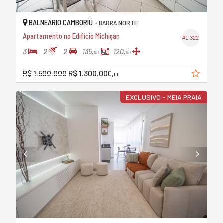
BALNEÁRIO CAMBORIÚ -
BARRA NORTE
Apartamento no Edifício Michigan
#1.322
3
2
2
135,
120,
00
00
R$ 1.500.000
R$ 1.300.000,
00
EXCLUSIVO - MEIA PRAIA