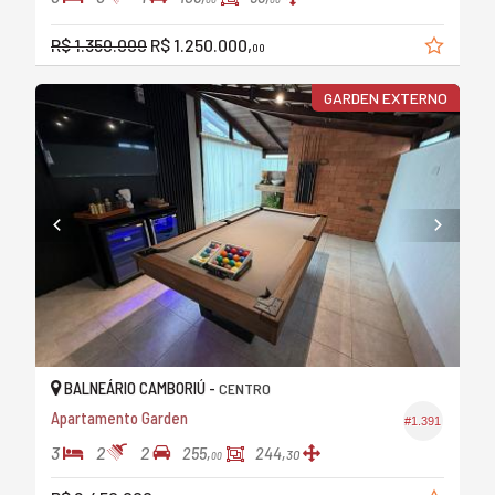
R$ 1.350.000
R$ 1.250.000,
00
GARDEN EXTERNO
BALNEÁRIO CAMBORIÚ -
CENTRO
Apartamento Garden
#1.391
3
2
2
255,
244,
30
00