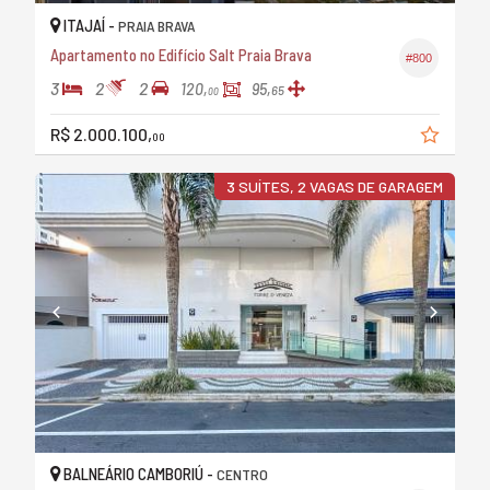
ITAJAÍ -
PRAIA BRAVA
Apartamento no Edifício Salt Praia Brava
#800
3
2
2
120,
95,
65
00
R$ 2.000.100,
00
3 SUÍTES, 2 VAGAS DE GARAGEM
BALNEÁRIO CAMBORIÚ -
CENTRO