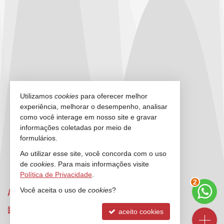
Utilizamos
cookies
para oferecer melhor
experiência, melhorar o desempenho, analisar
como você interage em nosso site e gravar
informações coletadas por meio de
formulários.
Ao utilizar esse site, você concorda com o uso
de
cookies
. Para mais informações visite
Política de Privacidade
.
3
Você aceita o uso de
cookies
?
ANCORADOURO IMÓVEIS
Rua 3000, nº 212 - sala 2 e 3
aceito cookies
Centro - 88330-334