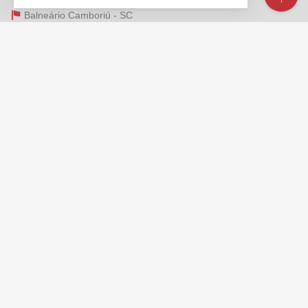
Balneário Camboriú -
SC
mapa google
FALE CONOSCO
(47)
2125-6624
(47) 99173-1547 (WhatsApp)
ligamos para você
contato@ancoradouroimoveis.com.br
VEJA MAIS
receba nosso newsletter
indicadores financeiros