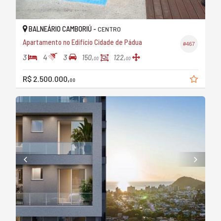
BALNEÁRIO CAMBORIÚ -
CENTRO
Apartamento no Edifício Cidade de Pádua
#467
3
4
3
150,
122,
00
00
R$ 2.500.000,
00