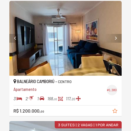
BALNEÁRIO CAMBORIÚ -
CENTRO
Apartamento
#1.380
3
2
1
168,
117,
20
00
R$ 1.200.000,
00
3 SUÍTES | 2 VAGAS | 1 POR ANDAR