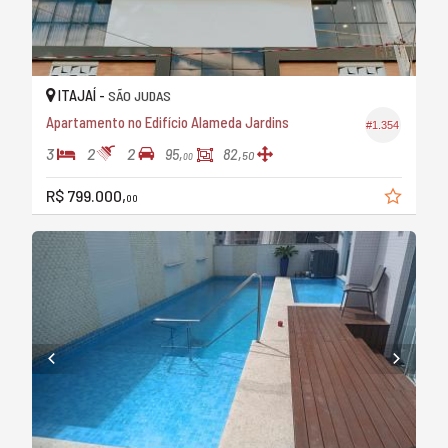
ITAJAÍ -
SÃO JUDAS
Apartamento no Edifício Alameda Jardins
#1.354
3
2
2
95,
82,
50
00
R$ 799.000,
00