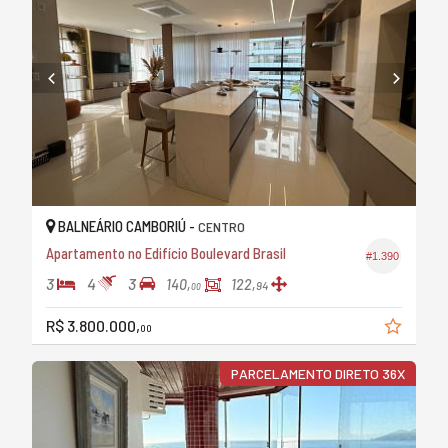
BALNEÁRIO CAMBORIÚ -
CENTRO
Apartamento no Edifício Boulevard Brasil
#1.390
3
4
3
140,
122,
94
00
R$ 3.800.000,
00
PARCELAMENTO DIRETO 36X