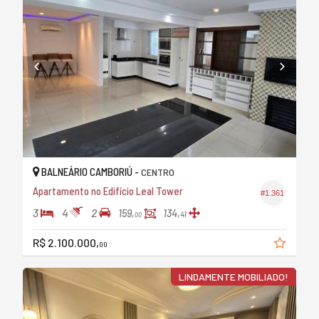
BALNEÁRIO CAMBORIÚ -
CENTRO
Apartamento no Edifício Leal Tower
#1.361
3
4
2
159,
134,
41
00
R$ 2.100.000,
00
LINDAMENTE MOBILIADO!