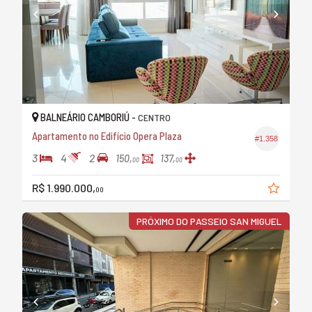
BALNEÁRIO CAMBORIÚ -
CENTRO
Apartamento no Edifício Opera Plaza
#1.358
3
4
2
150,
137,
00
00
R$ 1.990.000,
00
PRÓXIMO DO PASSEIO SAN MIGUEL