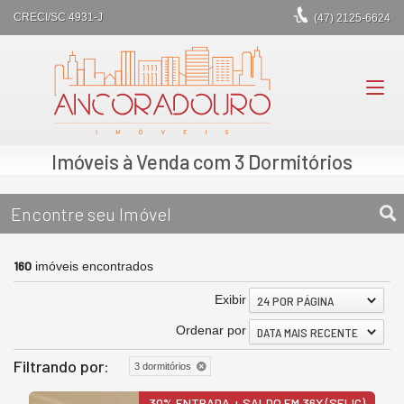
CRECI/SC 4931-J
(47)
2125-6624
Imóveis à Venda com 3 Dormitórios
Encontre seu Imóvel
160
imóveis encontrados
Exibir
24 POR PÁGINA
Ordenar por
DATA MAIS RECENTE
Filtrando por:
3 dormitórios
30% ENTRADA + SALDO EM 36X (SELIC)