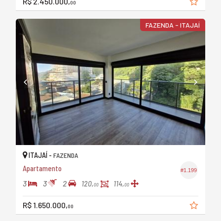
R$ 2.450.000,
00
FAZENDA - ITAJAÍ
ITAJAÍ -
FAZENDA
Apartamento
#1.199
3
3
2
120,
114,
00
00
R$ 1.650.000,
00