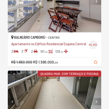
BALNEÁRIO CAMBORIÚ -
CENTRO
Apartamento no Edifício Residencial Esquina Central
#1.355
3
3
2
161,
108,
00
00
R$ 1.650.000
R$ 1.595.000,
00
QUADRA MAR, COM TERRAÇO E PISCINA