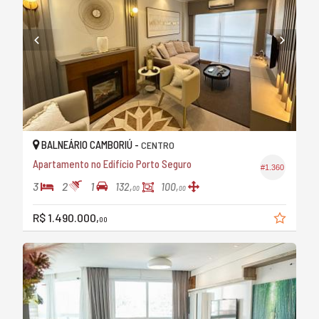
BALNEÁRIO CAMBORIÚ -
CENTRO
Apartamento no Edifício Porto Seguro
#1.360
3
2
1
132,
100,
00
00
R$ 1.490.000,
00