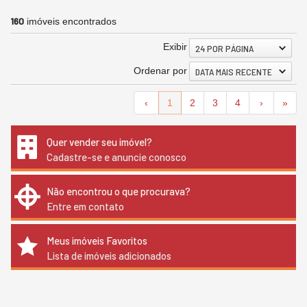
160
imóveis encontrados
Exibir
24 POR PÁGINA
Ordenar por
DATA MAIS RECENTE
‹
1
2
3
4
›
»
Quer vender seu imóvel?
Cadastre-se e anuncie conosco
Não encontrou o que procurava?
Entre em contato
Meus imóveis Favoritos
Lista de imóveis adicionados