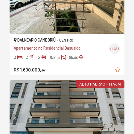
BALNEÁRIO CAMBORIÚ -
CENTRO
Apartamento no Residencial Basualdo
#1.337
3
3
2
102,
86,
66
00
R$ 1.600.000,
00
ALTO PADRÃO - ITAJAÍ