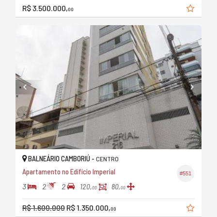
R$ 3.500.000,
00
BALNEÁRIO CAMBORIÚ -
CENTRO
Apartamento no Edifício Imperial
#551
3
2
2
120,
80,
00
00
R$ 1.600.000
R$ 1.350.000,
00