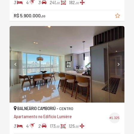
3
4
3
241,
182,
00
00
R$ 5.900.000,
00
BALNEÁRIO CAMBORIÚ -
CENTRO
Apartamento no Edifício Lumiére
#1.325
3
4
2
173,
125,
00
00