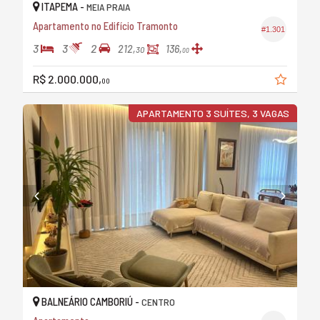
ITAPEMA -
MEIA PRAIA
Apartamento no Edifício Tramonto
#1.301
3
3
2
212,
136,
30
00
R$ 2.000.000,
00
APARTAMENTO 3 SUÍTES, 3 VAGAS
BALNEÁRIO CAMBORIÚ -
CENTRO