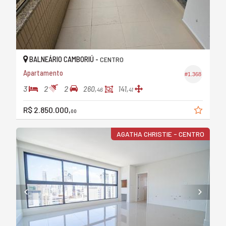
BALNEÁRIO CAMBORIÚ -
CENTRO
Apartamento
#1.368
3
2
2
260,
141,
46
41
R$ 2.850.000,
00
AGATHA CHRISTIE - CENTRO