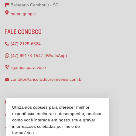
Balneário Camboriú -
SC
mapa google
FALE CONOSCO
(47)
2125-6624
(47) 99173-1547 (WhatsApp)
ligamos para você
contato@ancoradouroimoveis.com.br
VEJA MAIS
Utilizamos
cookies
para oferecer melhor
experiência, melhorar o desempenho, analisar
receba nosso newsletter
como você interage em nosso site e gravar
informações coletadas por meio de
indicadores financeiros
formulários.