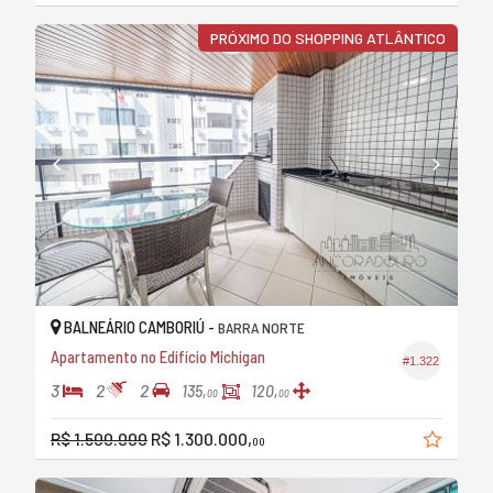
PRÓXIMO DO SHOPPING ATLÂNTICO
BALNEÁRIO CAMBORIÚ -
BARRA NORTE
Apartamento no Edifício Michigan
#1.322
3
2
2
135,
120,
00
00
R$ 1.500.000
R$ 1.300.000,
00