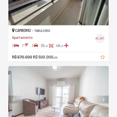
CAMBORIÚ -
TABULEIRO
Apartamento
#1.357
1
1
1
55,
48,
00
00
R$ 570.000
R$ 500.000,
00