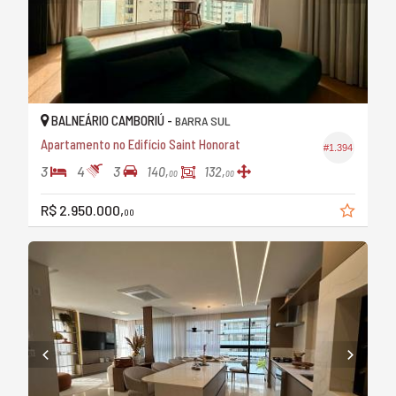
BALNEÁRIO CAMBORIÚ -
BARRA SUL
Apartamento no Edifício Saint Honorat
#1.394
3
4
3
140,
132,
00
00
R$ 2.950.000,
00