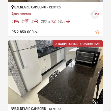
BALNEÁRIO CAMBORIÚ -
CENTRO
Apartamento
#1.368
3
2
2
260,
141,
46
41
R$ 2.850.000,
00
2 DORMITÓRIOS, QUADRA MAR
BALNEÁRIO CAMBORIÚ -
CENTRO