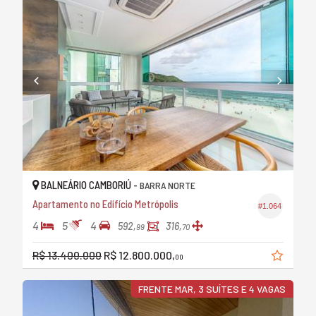
BALNEÁRIO CAMBORIÚ -
BARRA NORTE
Apartamento no Edifício Metrópolis
#1.064
4
5
4
592,
316,
99
70
R$ 13.400.000
R$ 12.800.000,
00
FRENTE MAR, 3 SUÍTES E 4 VAGAS