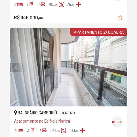
2
1
1
80,
75,
00
00
R$ 945.000,
00
APARTAMENTO 2ª QUADRA
BALNEÁRIO CAMBORIÚ -
CENTRO
Apartamento no Edifício Maricá
#1.236
4
3
1
163,
133,
00
00