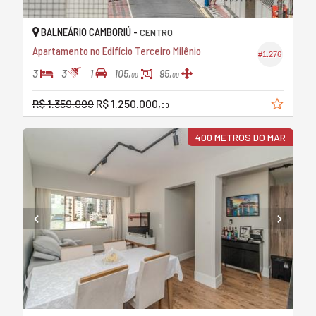
BALNEÁRIO CAMBORIÚ -
CENTRO
Apartamento no Edifício Terceiro Milênio
#1.276
3
3
1
105,
95,
00
00
R$ 1.350.000
R$ 1.250.000,
00
400 METROS DO MAR