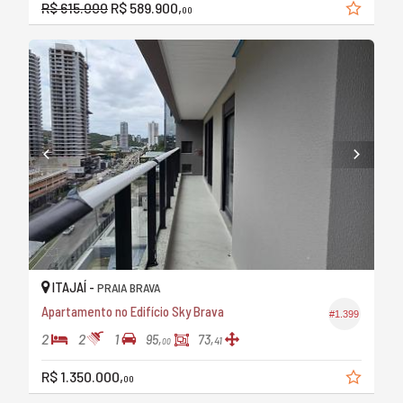
R$ 615.000
R$ 589.900,
00
ITAJAÍ -
PRAIA BRAVA
Apartamento no Edifício Sky Brava
#1.399
2
2
1
95,
73,
41
00
R$ 1.350.000,
00