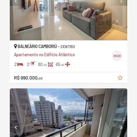
BALNEÁRIO CAMBORIÚ -
CENTRO
Apartamento no Edifício Atlântico
#588
2
2
80,
65,
00
00
R$ 990.000,
00