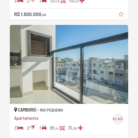
3
2
1
131,
110,
00
00
R$ 1.500.000,
00
CAMBORIÚ -
RIO PEQUENO
Apartamento
#1.402
3
2
1
85,
75,
95
00