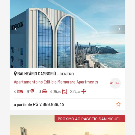
BALNEÁRIO CAMBORIÚ -
CENTRO
Apartamento no Edifício Memorare Apartments
#1.396
4
6
3
406,
221,
07
02
R$ 7.659.986,
a partir de
40
PRÓXIMO AO PASSEIO SAN MIGUEL.