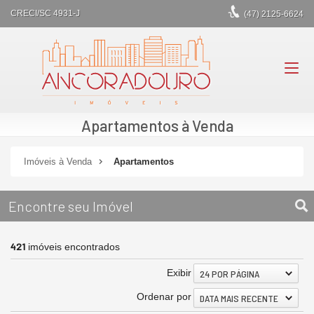
CRECI/SC 4931-J
(47)
2125-6624
Apartamentos à Venda
Imóveis à Venda
Apartamentos
Encontre seu Imóvel
421
imóveis encontrados
Exibir
24 POR PÁGINA
Ordenar por
DATA MAIS RECENTE