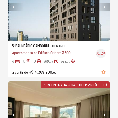
BALNEÁRIO CAMBORIÚ -
CENTRO
Apartamento no Edifício Origem 3300
#1.157
4
5
3
160,
149,
76
37
R$ 4.369.900,
a partir de
00
30% ENTRADA + SALDO EM 36X (SELIC)