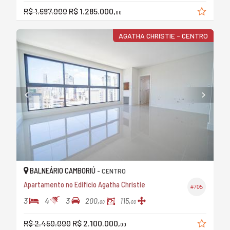
R$ 1.687.000
R$ 1.285.000,
00
AGATHA CHRISTIE - CENTRO
BALNEÁRIO CAMBORIÚ -
CENTRO
Apartamento no Edifício Agatha Christie
#705
3
4
3
200,
115,
00
00
R$ 2.450.000
R$ 2.100.000,
00