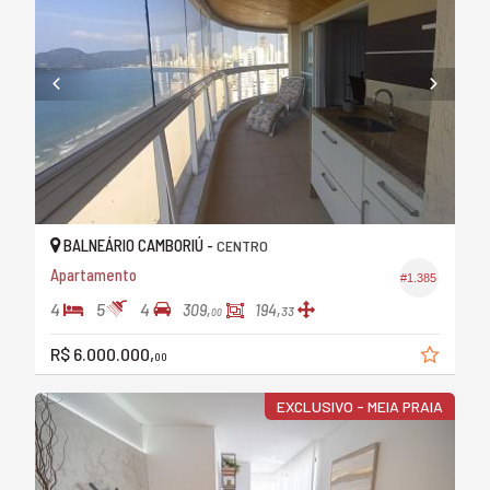
BALNEÁRIO CAMBORIÚ -
CENTRO
Apartamento
#1.385
4
5
4
309,
194,
33
00
R$ 6.000.000,
00
EXCLUSIVO - MEIA PRAIA