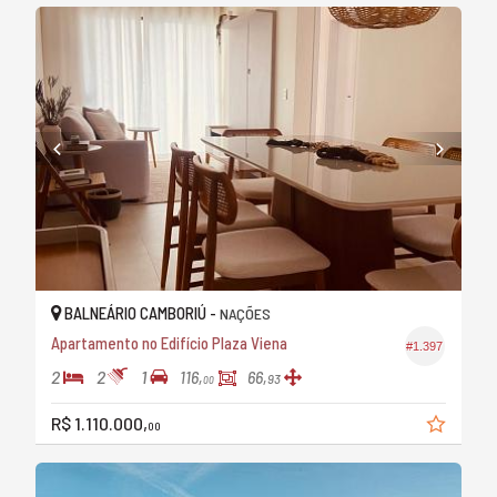
BALNEÁRIO CAMBORIÚ -
NAÇÕES
Apartamento no Edifício Plaza Viena
#1.397
2
2
1
116,
66,
93
00
R$ 1.110.000,
00