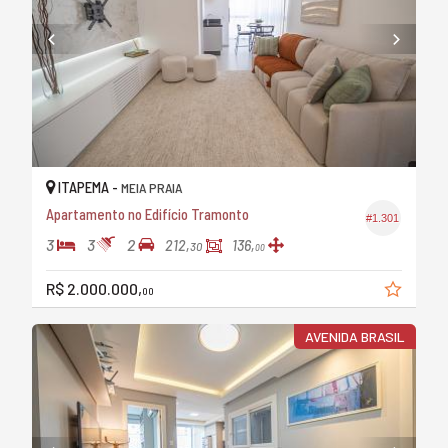
ITAPEMA -
MEIA PRAIA
Apartamento no Edifício Tramonto
#1.301
3
3
2
212,
136,
30
00
R$ 2.000.000,
00
AVENIDA BRASIL