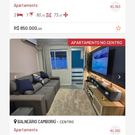
Apartamento
#1.363
2
1
80,
73,
00
00
R$ 850.000,
00
APARTAMENTO NO CENTRO
BALNEÁRIO CAMBORIÚ -
CENTRO
Apartamento
#1.392