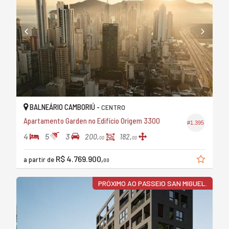
BALNEÁRIO CAMBORIÚ -
CENTRO
Apartamento Garden no Edifício Origem 3300
#1.395
4
5
3
200,
182,
00
00
R$ 4.769.900,
a partir de
00
PRÓXIMO AO PASSEIO SAN MIGUEL.