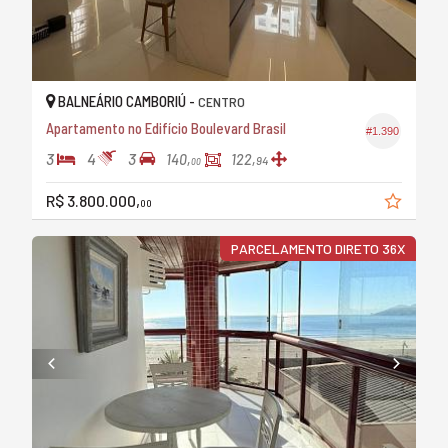
BALNEÁRIO CAMBORIÚ -
CENTRO
Apartamento no Edifício Boulevard Brasil
#1.390
3
4
3
140,
122,
94
00
R$ 3.800.000,
00
PARCELAMENTO DIRETO 36X