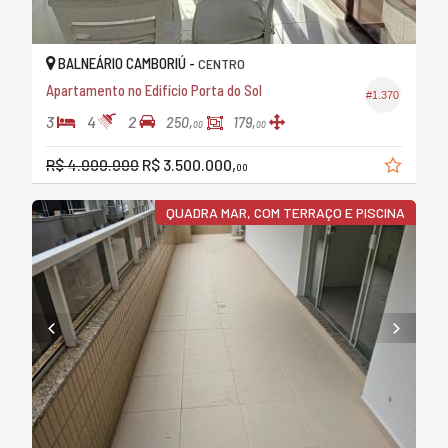
BALNEÁRIO CAMBORIÚ -
CENTRO
Apartamento no Edifício Porta do Sol
#1.370
3
4
2
250,
179,
00
00
R$ 4.000.000
R$ 3.500.000,
00
QUADRA MAR, COM TERRAÇO E PISCINA