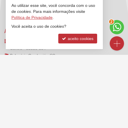
Ao utilizar esse site, você concorda com o uso
de
cookies
. Para mais informações visite
Política de Privacidade
.
3
Você aceita o uso de
cookies
?
ANCORADOURO IMÓVEIS
aceito cookies
Rua 3000, nº 212 - sala 2 e 3
Centro - 88330-334
Balneário Camboriú -
SC
mapa google
FALE CONOSCO
(47)
2125-6624
(47) 99173-1547 (WhatsApp)
ligamos para você
contato@ancoradouroimoveis.com.br