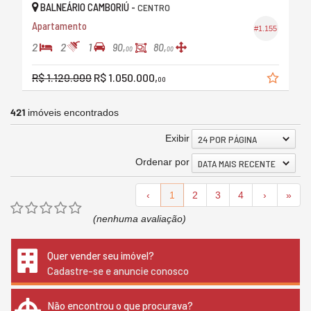
BALNEÁRIO CAMBORIÚ -
CENTRO
Apartamento
#1.155
2
2
1
90,
80,
00
00
R$ 1.120.000
R$ 1.050.000,
00
421
imóveis encontrados
Exibir
24 POR PÁGINA
Ordenar por
DATA MAIS RECENTE
‹
1
2
3
4
›
»
(nenhuma avaliação)
Quer vender seu imóvel?
Cadastre-se e anuncie conosco
Não encontrou o que procurava?