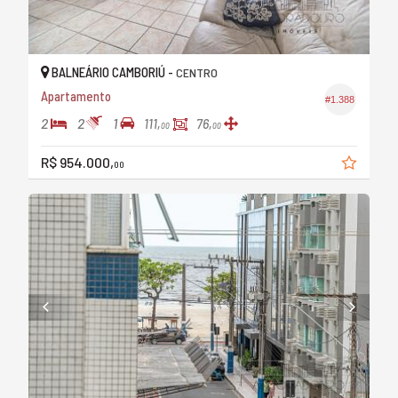
BALNEÁRIO CAMBORIÚ -
CENTRO
Apartamento
#1.388
2
2
1
111,
76,
00
00
R$ 954.000,
00