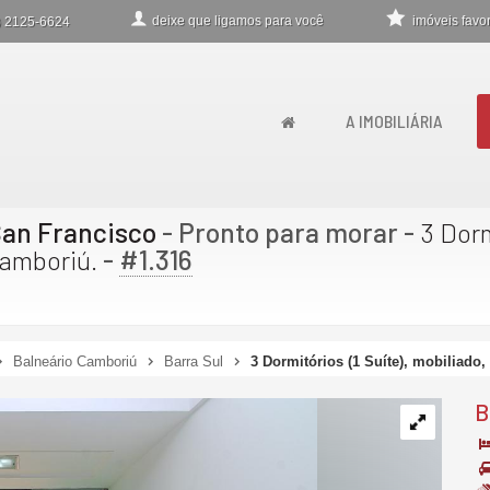
deixe que
ligamos para você
imóveis favor
)
2125-6624
A IMOBILIÁRIA
San Francisco
- Pronto para morar
-
3 Dorm
-
#1.316
Camboriú.
Balneário Camboriú
Barra Sul
3 Dormitórios (1 Suíte), mobiliado,
B