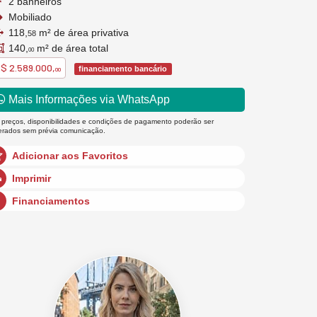
2 banheiros
Mobiliado
118,
m² de área privativa
58
140,
m² de área total
00
$ 2.589.000,
financiamento bancário
00
Mais Informações via WhatsApp
 preços, disponibilidades e condições de pagamento poderão ser
terados sem prévia comunicação.
Adicionar aos Favoritos
Imprimir
Financiamentos