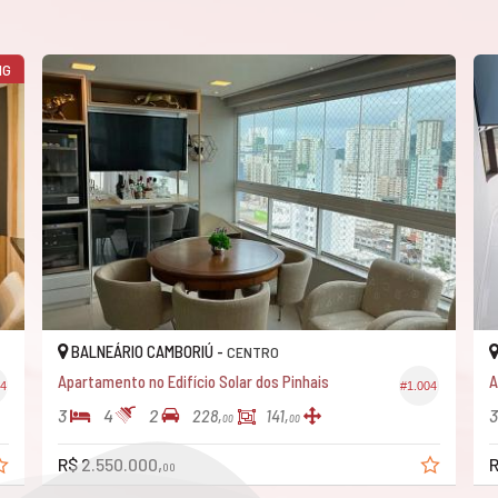
NG
BALNEÁRIO CAMBORIÚ -
CENTRO
Apartamento no Edifício Solar dos Pinhais
A
94
#1.004
3
4
2
3
228,
141,
00
00
R$ 2.550.000,
R
00