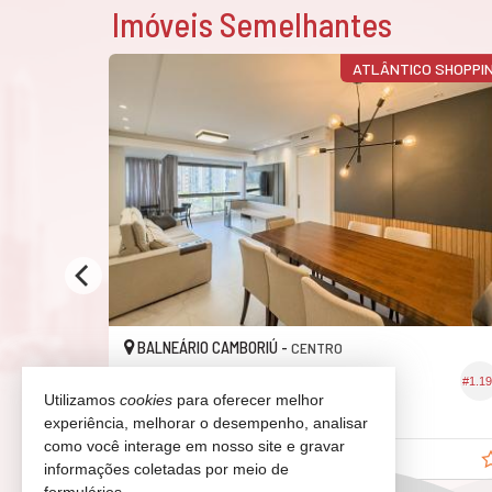
Imóveis Semelhantes
 BARRA SUL
ATLÂNTICO SHOPPI
BALNEÁRIO CAMBORIÚ -
CENTRO
Apartamento
#1.315
#1.1
Utilizamos
cookies
para oferecer melhor
3
2
1
157,
126,
00
03
experiência, melhorar o desempenho, analisar
como você interage em nosso site e gravar
R$ 2.200.000,
00
informações coletadas por meio de