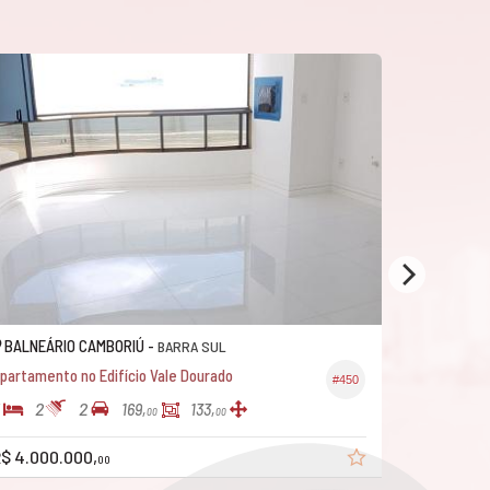
BALNEÁRIO CAMBORIÚ -
BALNEÁRI
BARRA SUL
partamento no Edifício Vale Dourado
Apartamen
#450
2
2
3
3
169,
133,
00
00
$ 4.000.000,
R$ 2.500.
00