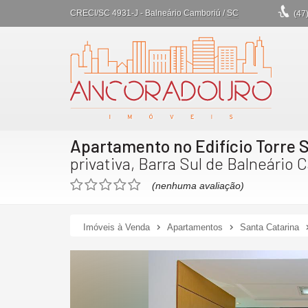
CRECI/SC 4931-J
- Balneário Camboriú /
SC
(47
Apartamento no Edifício Torre 
privativa, Barra Sul de Balneário 
(nenhuma avaliação)
Imóveis à Venda
Apartamentos
Santa Catarina