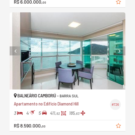
R$ 6.000.000,
00
BALNEÁRIO CAMBORIÚ -
BARRA SUL
Apartamento no Edifício Diamond Hill
#726
3
4
5
411,
185,
92
63
R$ 8.590.000,
00