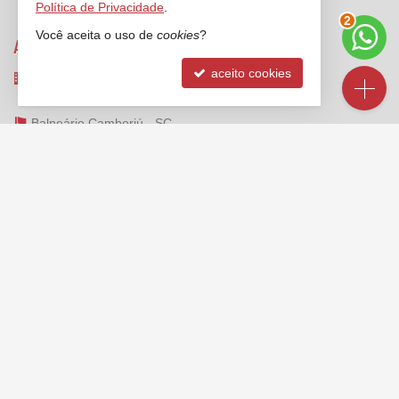
Política de Privacidade
.
3
Você aceita o uso de
cookies
?
ANCORADOURO IMÓVEIS
aceito cookies
Rua 3000, nº 212 - sala 2 e 3
Centro - 88330-334
Balneário Camboriú -
SC
mapa google
FALE CONOSCO
(47)
2125-6624
(47) 99173-1547 (WhatsApp)
ligamos para você
contato@ancoradouroimoveis.com.br