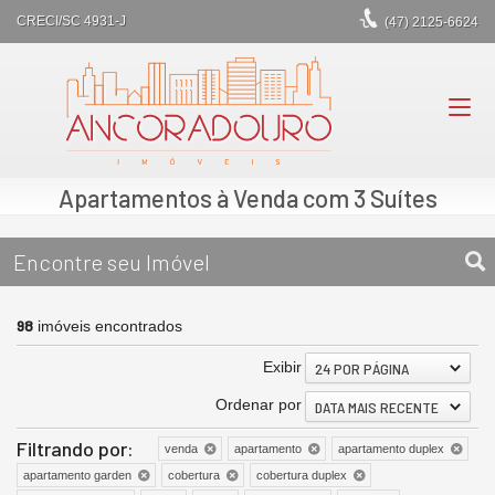
CRECI/SC 4931-J
(47)
2125-6624
Apartamentos à Venda com 3 Suítes
Encontre seu Imóvel
98
imóveis encontrados
Exibir
24 POR PÁGINA
Ordenar por
DATA MAIS RECENTE
Filtrando por:
venda
apartamento
apartamento duplex
apartamento garden
cobertura
cobertura duplex