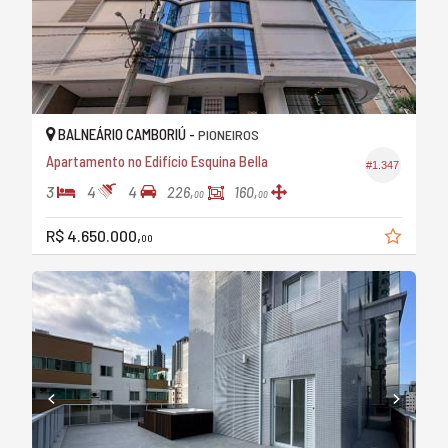
BALNEÁRIO CAMBORIÚ -
PIONEIROS
Apartamento no Edifício Esquina Bella
#1.347
3
4
4
226,
160,
00
00
R$ 4.650.000,
00