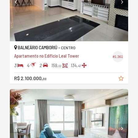
BALNEÁRIO CAMBORIÚ -
CENTRO
Apartamento no Edifício Leal Tower
#1.361
3
4
2
159,
134,
41
00
R$ 2.100.000,
00