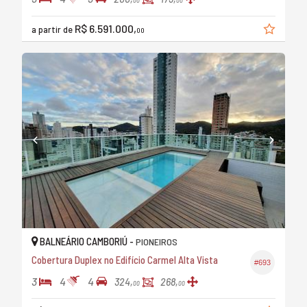
00
00
R$ 6.591.000,
a partir de
00
BALNEÁRIO CAMBORIÚ -
PIONEIROS
Cobertura Duplex no Edifício Carmel Alta Vista
#693
3
4
4
324,
268,
00
00