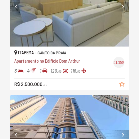
ITAPEMA -
CANTO DA PRAIA
Apartamento no Edifício Dom Arthur
#1.350
3
4
1
120,
116,
00
00
R$ 2.500.000,
00