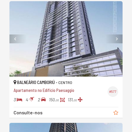
BALNEÁRIO CAMBORIÚ -
CENTRO
Apartamento no Edifício Paesaggio
#577
3
4
2
150,
131,
00
00
Consulte-nos