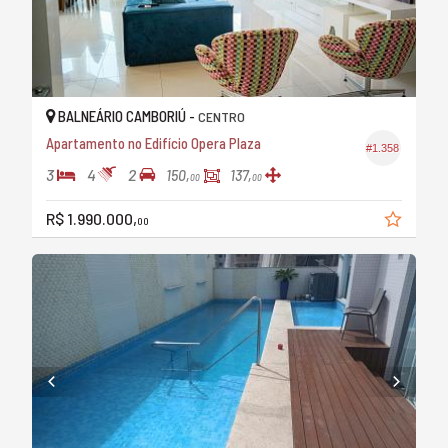
BALNEÁRIO CAMBORIÚ -
CENTRO
Apartamento no Edifício Opera Plaza
#1.358
3
4
2
150,
137,
00
00
R$ 1.990.000,
00