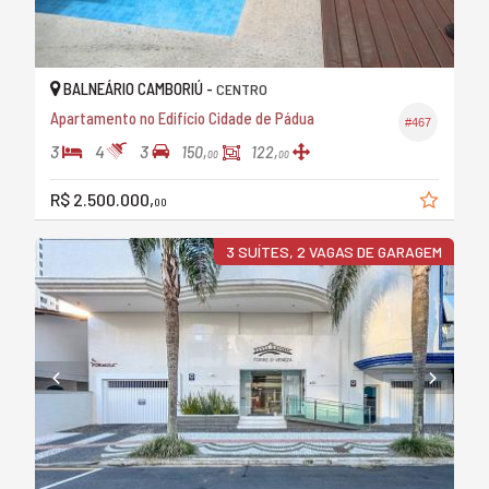
BALNEÁRIO CAMBORIÚ -
CENTRO
Apartamento no Edifício Cidade de Pádua
#467
3
4
3
150,
122,
00
00
R$ 2.500.000,
00
3 SUÍTES, 2 VAGAS DE GARAGEM