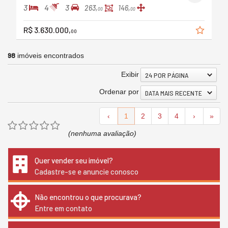
3
4
3
263,
146,
00
00
R$ 3.630.000,
00
98
imóveis encontrados
Exibir
24 POR PÁGINA
Ordenar por
DATA MAIS RECENTE
‹
1
2
3
4
›
»
(nenhuma avaliação)
Quer vender seu imóvel?
Cadastre-se e anuncie conosco
Não encontrou o que procurava?
Entre em contato