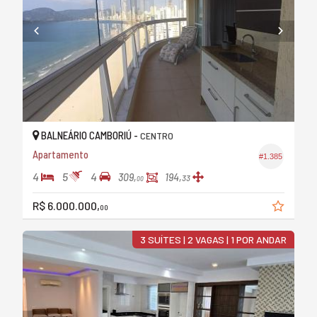
BALNEÁRIO CAMBORIÚ -
CENTRO
Apartamento
#1.385
4
5
4
309,
194,
33
00
R$ 6.000.000,
00
3 SUÍTES | 2 VAGAS | 1 POR ANDAR