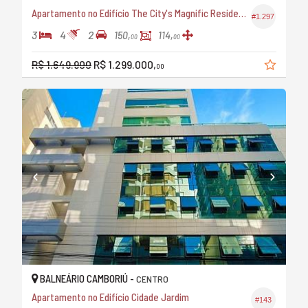
Apartamento no Edifício The City's Magnific Residence
#1.297
3
4
2
150,
114,
00
00
R$ 1.649.900
R$ 1.299.000,
00
BALNEÁRIO CAMBORIÚ -
CENTRO
Apartamento no Edifício Cidade Jardim
#143