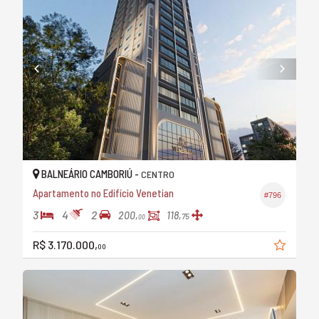
BALNEÁRIO CAMBORIÚ -
CENTRO
Apartamento no Edifício Venetian
#796
3
4
2
200,
118,
75
00
R$ 3.170.000,
00