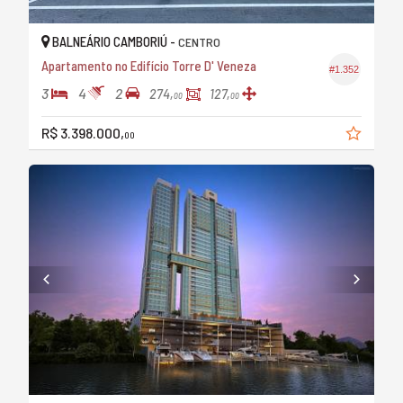
BALNEÁRIO CAMBORIÚ -
CENTRO
Apartamento no Edifício Torre D' Veneza
#1.352
3
4
2
274,
127,
00
00
R$ 3.398.000,
00