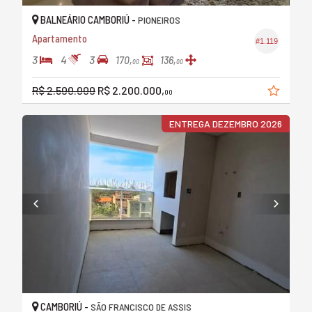
BALNEÁRIO CAMBORIÚ -
PIONEIROS
Apartamento
#1.119
3
4
3
170,
136,
00
00
R$ 2.500.000
R$ 2.200.000,
00
ENTREGA DEZEMBRO 2026
CAMBORIÚ -
SÃO FRANCISCO DE ASSIS