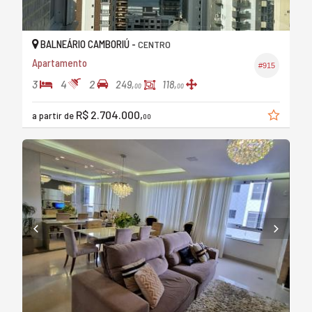
BALNEÁRIO CAMBORIÚ -
CENTRO
Apartamento
#915
3
4
2
249,
118,
00
00
R$ 2.704.000,
a partir de
00