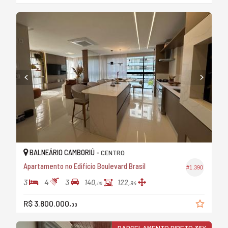
BALNEÁRIO CAMBORIÚ -
CENTRO
Apartamento no Edifício Boulevard Brasil
#1.390
3
4
3
140,
122,
94
00
R$ 3.800.000,
00
PARCELAMENTO DIRETO 36X