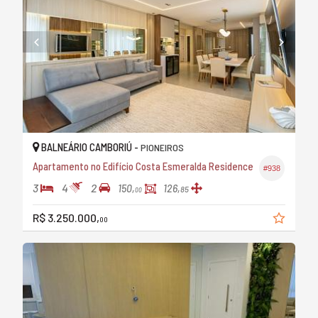
BALNEÁRIO CAMBORIÚ -
PIONEIROS
Apartamento no Edifício Costa Esmeralda Residence
#938
3
4
2
150,
126,
85
00
R$ 3.250.000,
00