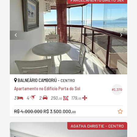
BALNEÁRIO CAMBORIÚ -
CENTRO
Apartamento no Edifício Porta do Sol
#1.370
3
4
2
250,
179,
00
00
R$ 4.000.000
R$ 3.500.000,
00
AGATHA CHRISTIE - CENTRO