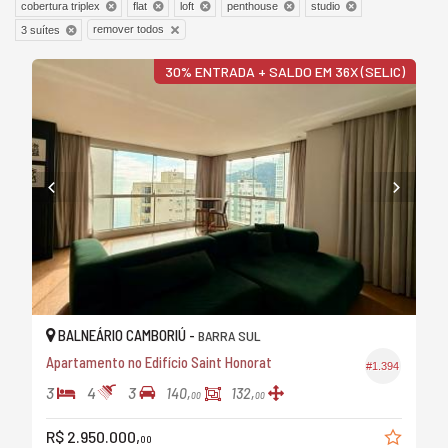
cobertura triplex
flat
loft
penthouse
studio
remover todos
3 suítes
30% ENTRADA + SALDO EM 36X (SELIC)
BALNEÁRIO CAMBORIÚ -
BARRA SUL
Apartamento no Edifício Saint Honorat
#1.394
3
4
3
140,
132,
00
00
R$ 2.950.000,
00