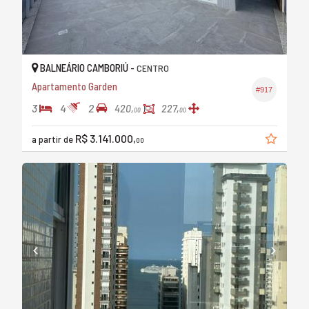
BALNEÁRIO CAMBORIÚ -
CENTRO
Apartamento Garden
#917
3
4
2
420,
227,
00
00
R$ 3.141.000,
a partir de
00