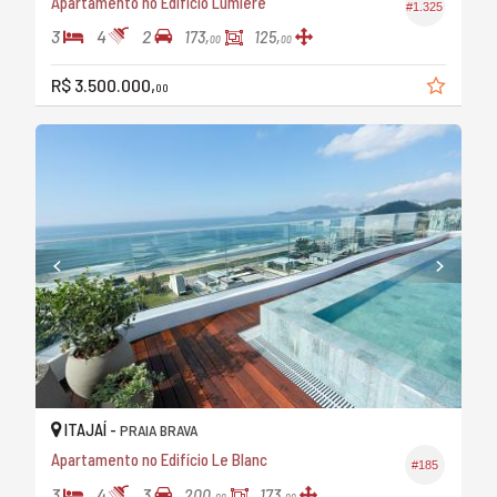
Apartamento no Edifício Lumiére
#1.325
3
4
2
173,
125,
00
00
R$ 3.500.000,
00
ITAJAÍ -
PRAIA BRAVA
Apartamento no Edifício Le Blanc
#185
3
4
3
200,
173,