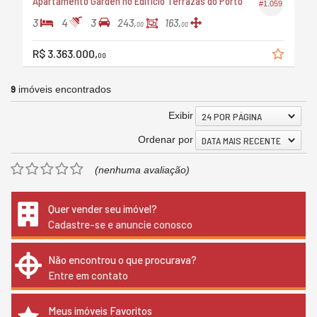
Apartamento Garden no Edifício Terrazas do Porto
#1.059
3
4
3
243,
163,
00
00
R$ 3.363.000,
00
9
imóveis encontrados
Exibir
24 POR PÁGINA
Ordenar por
DATA MAIS RECENTE
(nenhuma avaliação)
Quer vender seu imóvel?
Cadastre-se e anuncie conosco
Não encontrou o que procurava?
Entre em contato
Meus imóveis Favoritos