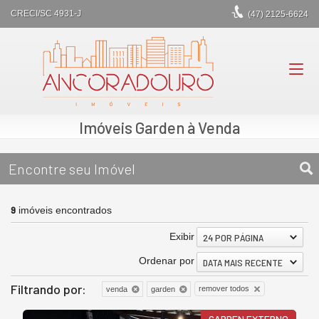
CRECI/SC 4931-J
(47)
2125-6624
Imóveis Garden à Venda
Encontre seu Imóvel
9
imóveis encontrados
Exibir
24 POR PÁGINA
Ordenar por
DATA MAIS RECENTE
Filtrando por:
remover todos
venda
garden
GARDEN EXTERNO