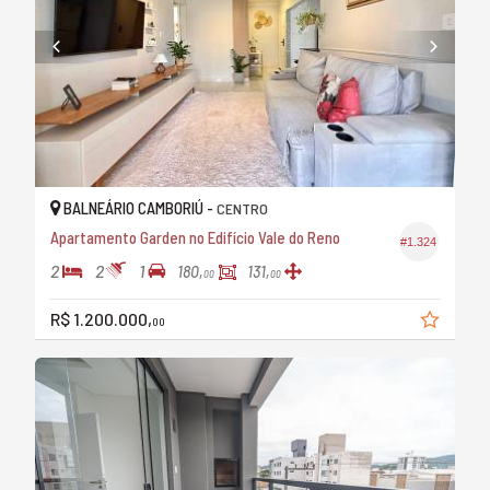
BALNEÁRIO CAMBORIÚ -
CENTRO
Apartamento Garden no Edifício Vale do Reno
#1.324
2
2
1
180,
131,
00
00
R$ 1.200.000,
00