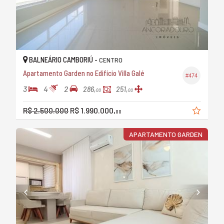
BALNEÁRIO CAMBORIÚ -
CENTRO
Apartamento Garden no Edifício Villa Galé
#474
3
4
2
286,
251,
00
00
R$ 2.500.000
R$ 1.990.000,
00
APARTAMENTO GARDEN