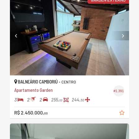
BALNEÁRIO CAMBORIÚ -
CENTRO
Apartamento Garden
#1.391
3
2
2
255,
244,
30
00
R$ 2.450.000,
00