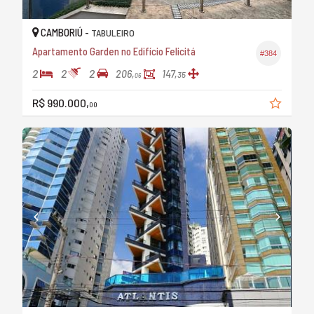
CAMBORIÚ -
TABULEIRO
Apartamento Garden no Edifício Felicitá
#384
2
2
2
206,
147,
35
06
R$ 990.000,
00