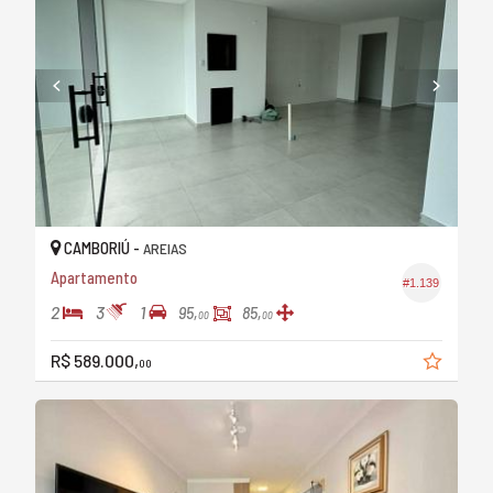
CAMBORIÚ -
AREIAS
Apartamento
#1.139
2
3
1
95,
85,
00
00
R$ 589.000,
00