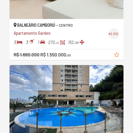
BALNEÁRIO CAMBORIÚ -
CENTRO
Apartamento Garden
#1.031
3
3
1
270,
152,
88
00
R$ 1.660.000
R$ 1.550.000,
00