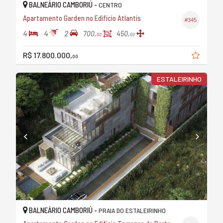
BALNEÁRIO CAMBORIÚ -
CENTRO
Apartamento Garden no Edifício Atlantis
#345
4
4
2
700,
450,
00
00
R$ 17.800.000,
00
ESTALEIRINHO
BALNEÁRIO CAMBORIÚ -
PRAIA DO ESTALEIRINHO