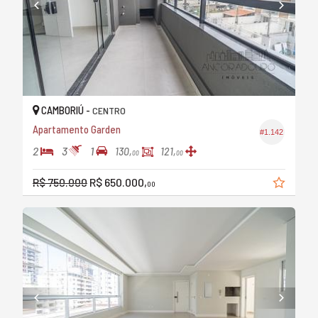
CAMBORIÚ -
CENTRO
Apartamento Garden
#1.142
2
3
1
130,
121,
00
00
R$ 750.000
R$ 650.000,
00