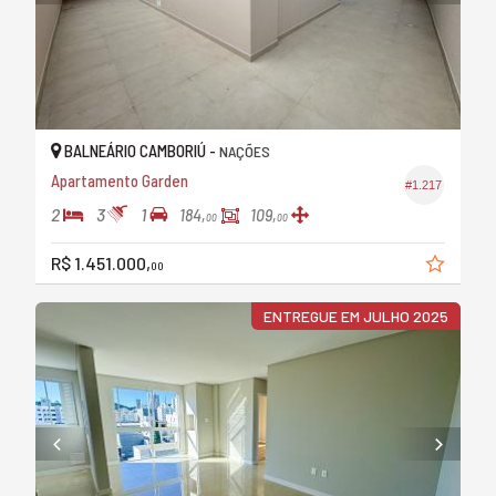
BALNEÁRIO CAMBORIÚ -
NAÇÕES
Apartamento Garden
#1.217
2
3
1
184,
109,
00
00
R$ 1.451.000,
00
ENTREGUE EM JULHO 2025