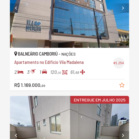
BALNEÁRIO CAMBORIÚ -
NAÇÕES
Apartamento no Edifício Vila Madalena
#1.254
2
3
1
120,
61,
68
00
R$ 1.169.000,
00
ENTREGUE EM JULHO 2025