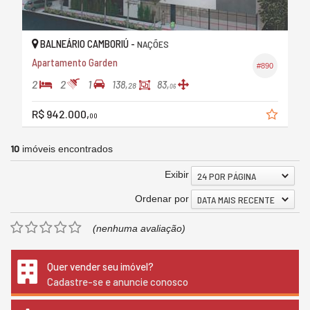
BALNEÁRIO CAMBORIÚ -
NAÇÕES
Apartamento Garden
#890
2
2
1
138,
83,
28
06
R$ 942.000,
00
10
imóveis encontrados
Exibir
24 POR PÁGINA
Ordenar por
DATA MAIS RECENTE
(nenhuma avaliação)
Quer vender seu imóvel?
Cadastre-se e anuncie conosco