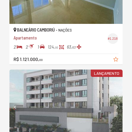
BALNEÁRIO CAMBORIÚ -
NAÇÕES
Apartamento
#1.218
2
2
1
124,
63,
63
00
R$ 1.121.000,
00
LANÇAMENTO