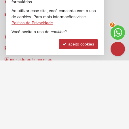
formulários.
ligamos para você
Ao utilizar esse site, você concorda com o uso
contato@ancoradouroimoveis.com.br
de
cookies
. Para mais informações visite
Política de Privacidade
.
2
Você aceita o uso de
cookies
?
VEJA MAIS
aceito cookies
receba nosso newsletter
indicadores financeiros
cadastre seu imóvel
imóveis favoritos
mapa de imóveis
©
2026
CRECI/SC 4931-J
Política de Privacidade
Site para imobiliárias
: Castel Digital