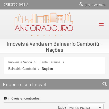
CRECI/SC 4931-J
(47)
2125-6624
Imóveis à Venda em Balneário Camboriú -
Nações
Imóveis à Venda
Santa Catarina
Balneário Camboriú
Nações
Encontre seu Imóvel
10
imóveis encontrados
Exibir
24 POR PÁGINA