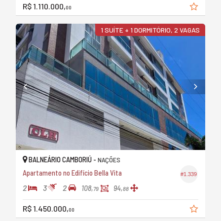
R$ 1.110.000,
00
1 SUÍTE + 1 DORMITÓRIO, 2 VAGAS
BALNEÁRIO CAMBORIÚ -
NAÇÕES
Apartamento no Edifício Bella Vita
#1.339
2
3
2
108,
94,
79
88
R$ 1.450.000,
00