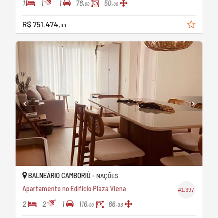
1
1
1
78,
50,
00
00
R$ 751.474,
00
BALNEÁRIO CAMBORIÚ -
NAÇÕES
Apartamento no Edifício Plaza Viena
#1.397
2
2
1
116,
66,
93
00