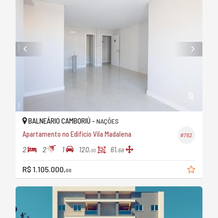
BALNEÁRIO CAMBORIÚ -
NAÇÕES
Apartamento no Edifício Vila Madalena
#782
2
2
1
120,
61,
68
00
R$ 1.105.000,
00