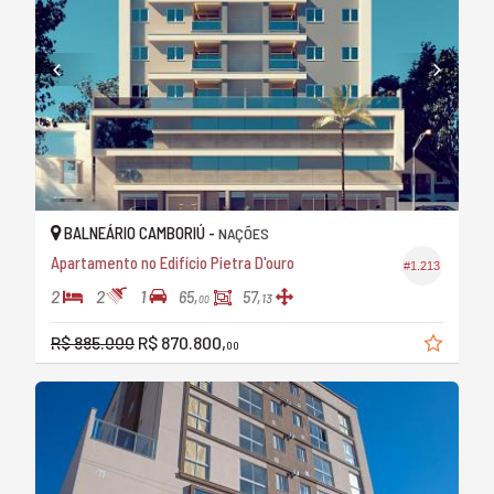
BALNEÁRIO CAMBORIÚ -
NAÇÕES
Apartamento no Edifício Pietra D'ouro
#1.213
2
2
1
65,
57,
13
00
R$ 885.000
R$ 870.800,
00