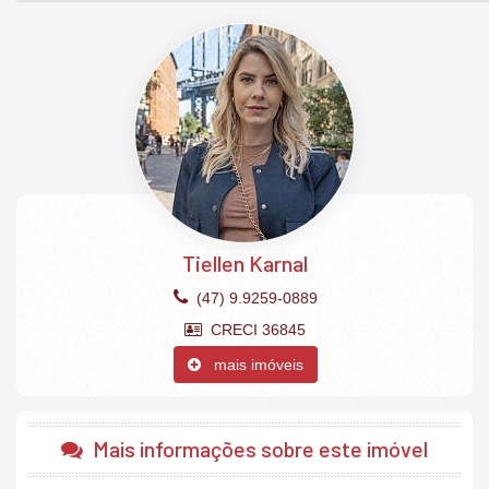
O Apartamento:
2 Dormitórios (sendo1 suíte)
Acabamento em gesso
Aquecimento a Gás
Área de Serviço
Banheiro Social
Sacada aberta com churrasqueira à carvão
Cozinha integrada
Espera para split
Fechadura com senha na porta de entrada
Gás Individual
Hidrômetro Individual
Tiellen Karnal
Infraestrutura para água quente
Piso porcelanato
(47) 9.9259-0889
Sala de Estar
Sala de jantar
CRECI 36845
1 vaga de garagem privativa.
mais imóveis
O Empreendimento:
Academia
Bar
Mais informações sobre este imóvel
Bicicletário
Brinquedoteca