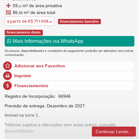
59,
m² de área privativa
03
86,
m² de área total
68
a partir de
R$ 771.558,
financiamento bancário
00
financiamento direto
Mais Informações via WhatsApp
Os preços, disponibilidades e condições de pagamento poderão ser alterados sem prévia
comunicação.
Adicionar aos Favoritos
Imprimir
Financiamentos
Registro de Incorporação: 66946
Previsão de entrega: Dezembro de 2027.
Imóvel na torre 1.
*Valores sujeitos a alterações sem aviso prévio, consulte
disponibilidade.
Continuar Lendo...