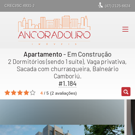
CRECI/SC 4931-J
(47)
2125-6624
Apartamento
- Em Construção
2 Dormitórios (sendo 1 suíte), Vaga privativa,
Sacada com churrasqueira, Balneário
Camboriú.
#1.184
4
/
5
(
2
avaliações)