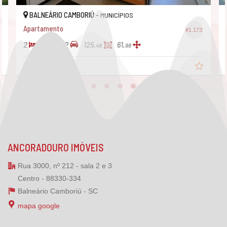
BALNEÁRIO CAMBORIÚ -
MUNICÍPIOS
Apartamento
#1.173
2
2
2
125,
61,
49
98
R$ 895.000,
00
ANCORADOURO IMÓVEIS
Rua 3000, nº 212 - sala 2 e 3
Centro - 88330-334
Balneário Camboriú -
SC
mapa google