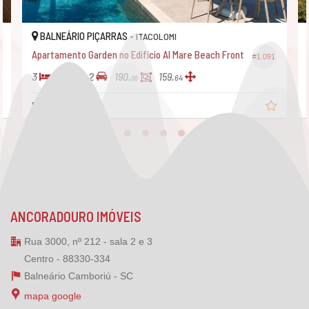
Espaço Zen
BALNEÁRIO PIÇARRAS -
ITACOLOMI
Apartamento Garden no Edifício Al Mare Beach Front
#1.091
3
4
2
190,
159,
64
00
R$ 2.506.372,
13
ANCORADOURO IMÓVEIS
Rua 3000, nº 212 - sala 2 e 3
Centro - 88330-334
Balneário Camboriú -
SC
mapa google