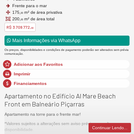
Frente para o mar
175,
m² de área privativa
00
200,
m² de área total
00
R$ 3.709.772,
00
Mais Informações via WhatsApp
Os preços, disponibilidades e condições de pagamento poderão ser alterados sem prévia
comunicação.
Adicionar aos Favoritos
Imprimir
Financiamentos
Apartamento no Edifício Al Mare Beach
Front em Balneário Piçarras
Apartamento na torre para o frente mar!
*Valores sujeitos a alterações sem aviso prévio, consulte
Continuar Lendo...
disponibilidade.