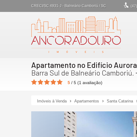
CRECI/SC 4931-J
- Balneário Camboriú /
SC
(47
Apartamento no Edifício Auror
Barra Sul de Balneário Camboriú.
5
/
5
(
1
avaliação)
Imóveis à Venda
Apartamentos
Santa Catarina