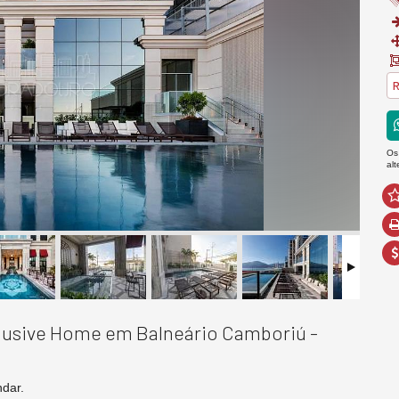
R
Os
al
clusive Home em Balneário Camboriú -
ndar.