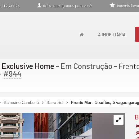
deixe que
ligamos para você
imóveis favor
)
2125-6624
A IMOBILIÁRIA
a Exclusive Home
- Em Construção
-
Frente
-
#944
Balneário Camboriú
Barra Sul
Frente Mar - 5 suítes, 5 vagas gar
B