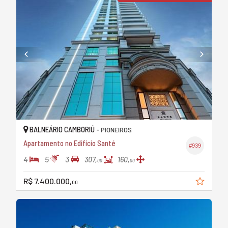
BALNEÁRIO CAMBORIÚ -
PIONEIROS
Apartamento no Edifício Santé
#939
4
5
3
307,
160,
00
00
R$ 7.400.000,
00