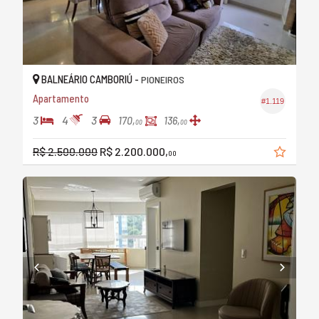
BALNEÁRIO CAMBORIÚ -
PIONEIROS
Apartamento
#1.119
3
4
3
170,
136,
00
00
R$ 2.500.000
R$ 2.200.000,
00