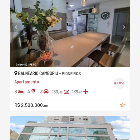
BALNEÁRIO CAMBORIÚ -
PIONEIROS
Apartamento
#1.051
3
4
3
150,
136,
00
00
R$ 2.500.000,
00