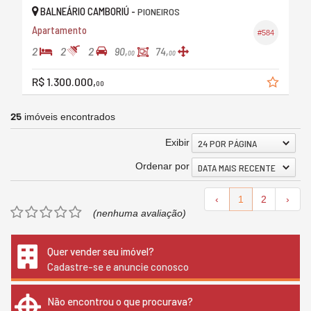
BALNEÁRIO CAMBORIÚ -
PIONEIROS
Apartamento
#584
2
2
2
90,
74,
00
00
R$ 1.300.000,
00
25
imóveis encontrados
Exibir
24 POR PÁGINA
Ordenar por
DATA MAIS RECENTE
‹
1
2
›
(nenhuma avaliação)
Quer vender seu imóvel?
Cadastre-se e anuncie conosco
Não encontrou o que procurava?