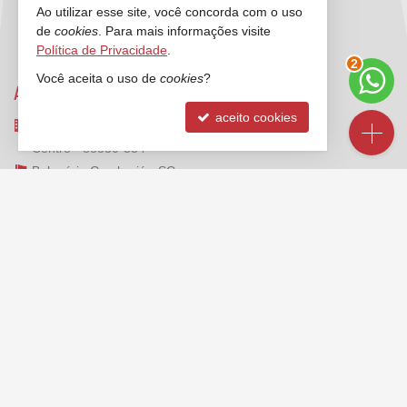
Ao utilizar esse site, você concorda com o uso
de
cookies
. Para mais informações visite
Política de Privacidade
.
3
Você aceita o uso de
cookies
?
ANCORADOURO IMÓVEIS
aceito cookies
Rua 3000, nº 212 - sala 2 e 3
Centro - 88330-334
Balneário Camboriú -
SC
mapa google
FALE CONOSCO
(47)
2125-6624
(47) 99173-1547 (WhatsApp)
ligamos para você
contato@ancoradouroimoveis.com.br