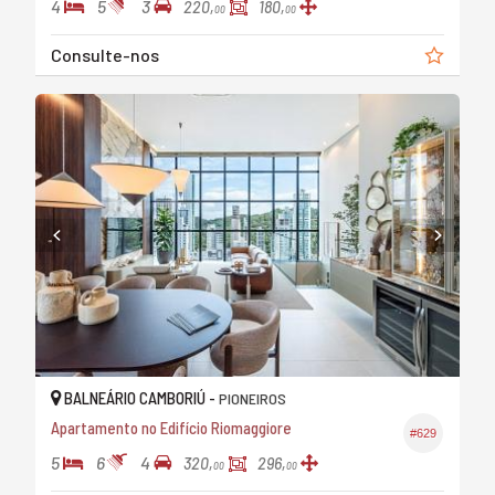
4
5
3
220,
180,
00
00
Consulte-nos
BALNEÁRIO CAMBORIÚ -
PIONEIROS
Apartamento no Edifício Riomaggiore
#629
5
6
4
320,
296,
00
00