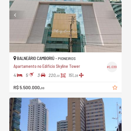
BALNEÁRIO CAMBORIÚ -
PIONEIROS
Apartamento no Edifício Skyline Tower
#1.039
4
5
3
220,
151,
28
00
R$ 5.500.000,
00