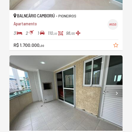
BALNEÁRIO CAMBORIÚ -
PIONEIROS
Apartamento
#658
3
2
1
110,
98,
55
00
R$ 1.700.000,
00