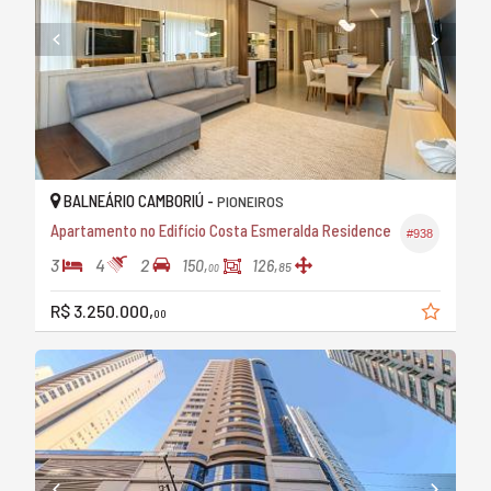
BALNEÁRIO CAMBORIÚ -
PIONEIROS
Apartamento no Edifício Costa Esmeralda Residence
#938
3
4
2
150,
126,
85
00
R$ 3.250.000,
00