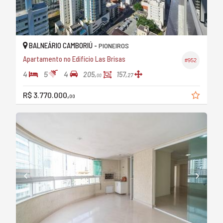
BALNEÁRIO CAMBORIÚ -
PIONEIROS
Apartamento no Edifício Las Brisas
#952
4
5
4
205,
157,
27
00
R$ 3.770.000,
00