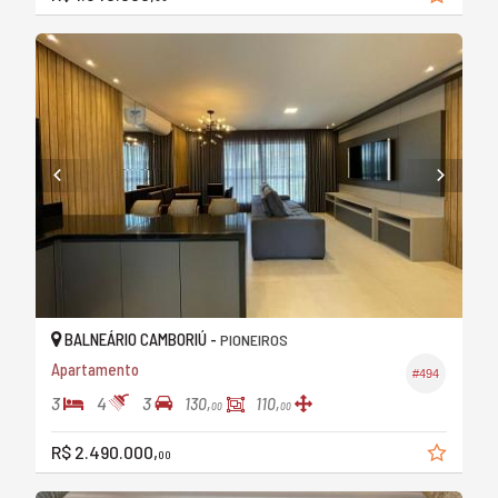
BALNEÁRIO CAMBORIÚ -
PIONEIROS
Apartamento
#494
3
4
3
130,
110,
00
00
R$ 2.490.000,
00