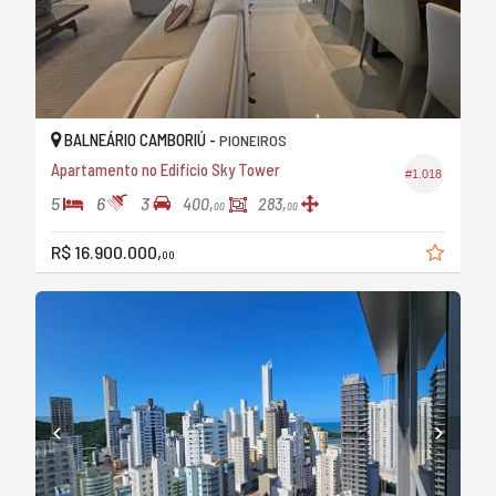
BALNEÁRIO CAMBORIÚ -
PIONEIROS
Apartamento no Edifício Sky Tower
#1.018
5
6
3
400,
283,
00
00
R$ 16.900.000,
00