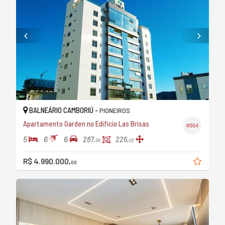
BALNEÁRIO CAMBORIÚ -
PIONEIROS
Apartamento Garden no Edifício Las Brisas
#964
5
6
6
287,
226,
00
02
R$ 4.990.000,
00