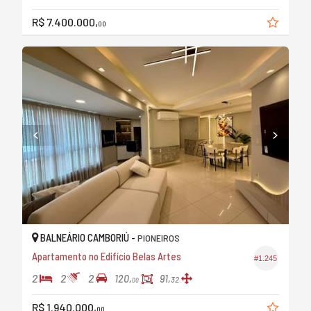
R$ 7.400.000,
00
BALNEÁRIO CAMBORIÚ -
PIONEIROS
Apartamento no Edifício Belas Artes
#1.245
2
2
2
120,
91,
32
00
R$ 1.940.000,
00