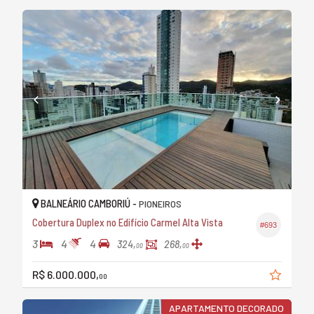
BALNEÁRIO CAMBORIÚ -
PIONEIROS
Cobertura Duplex no Edifício Carmel Alta Vista
#693
3
4
4
324,
268,
00
00
R$ 6.000.000,
00
APARTAMENTO DECORADO