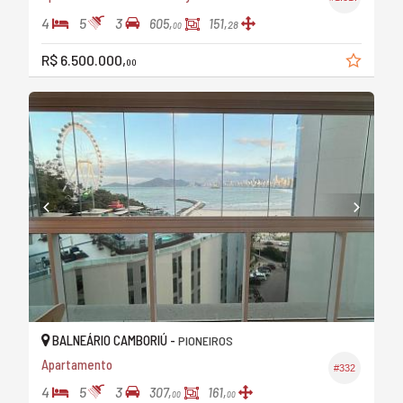
4
5
3
605,
151,
28
00
R$ 6.500.000,
00
BALNEÁRIO CAMBORIÚ -
PIONEIROS
Apartamento
#332
4
5
3
307,
161,
00
00