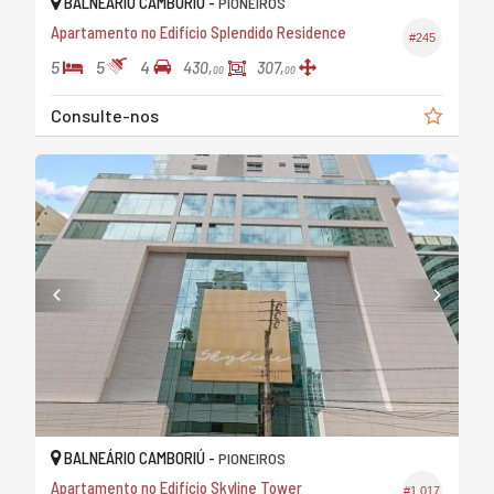
BALNEÁRIO CAMBORIÚ -
PIONEIROS
Apartamento no Edifício Splendido Residence
#245
5
5
4
430,
307,
00
00
Consulte-nos
BALNEÁRIO CAMBORIÚ -
PIONEIROS
Apartamento no Edifício Skyline Tower
#1.017