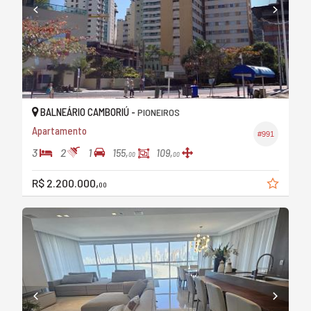
BALNEÁRIO CAMBORIÚ -
PIONEIROS
Apartamento
#991
3
2
1
155,
109,
00
00
R$ 2.200.000,
00