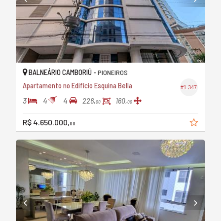
BALNEÁRIO CAMBORIÚ -
PIONEIROS
Apartamento no Edifício Esquina Bella
#1.347
3
4
4
226,
160,
00
00
R$ 4.650.000,
00