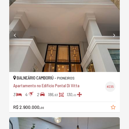
BALNEÁRIO CAMBORIÚ -
PIONEIROS
Apartamento no Edifício Pontal Di Vitta
#235
3
4
2
186,
130,
93
00
R$ 2.900.000,
00