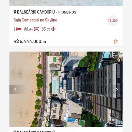
BALNEÁRIO CAMBORIÚ -
PIONEIROS
Sala Comercial no Skyline
#1.309
1
88,
85,
64
70
R$ 5.444.000,
00