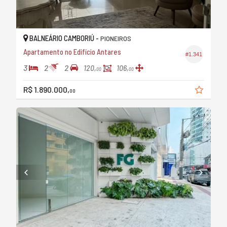
BALNEÁRIO CAMBORIÚ -
PIONEIROS
Apartamento no Edifício Antares
#1.341
3
2
2
120,
106,
00
00
R$ 1.890.000,
00