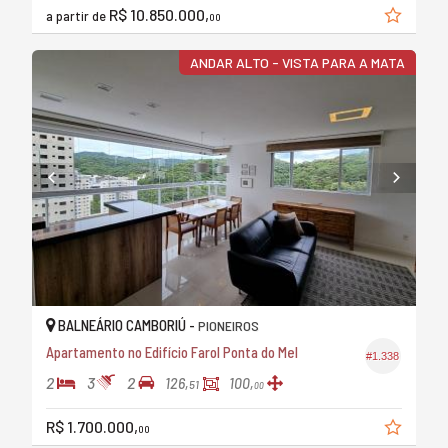
R$ 10.850.000,
a partir de
00
ANDAR ALTO - VISTA PARA A MATA
BALNEÁRIO CAMBORIÚ -
PIONEIROS
Apartamento no Edifício Farol Ponta do Mel
#1.338
2
3
2
126,
100,
51
00
R$ 1.700.000,
00