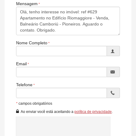
Mensagem
Espaço gourmet
Piscina com hidromassagem
Piscina adulta
Piscina infantil
Playground
Sala de reunião
Sala de jogos
Nome Completo
Spa
Salão de festas
Piscina térmica
Hall de entrada decorado
Email
Espelho d' água
Lounge
Sauna .
Telefone
*
campos obrigatórios
Ao enviar você está aceitando a
política de privacidade
.