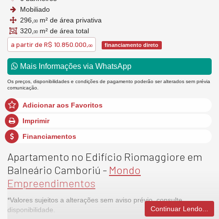
Mobiliado
296,
m² de área privativa
00
320,
m² de área total
00
a partir de
R$ 10.850.000,
financiamento direto
00
Mais Informações via WhatsApp
Os preços, disponibilidades e condições de pagamento poderão ser alterados sem prévia
comunicação.
Adicionar aos Favoritos
Imprimir
Financiamentos
Apartamento no Edifício Riomaggiore em
Balneário Camboriú -
Mondo
Empreendimentos
*Valores sujeitos a alterações sem aviso prévio, consulte
Continuar Lendo...
disponibilidade.