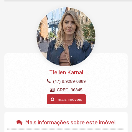
A Cobertura:
4 Suítes
Living integrado
Acabamentos em gesso
Climatizado
Cozinha
Fechamento com senha na porta de entrada
Hidromassagem
Piso porcelanato
Sala de estar
Área de serviço
Varanda gourmet
Tiellen Karnal
Sala de jantar
Sacada
(47) 9.9259-0889
Hidrômetros individuais
Churrasqueira
CRECI 36845
Lavabo
mais imóveis
4 vagas garagem privativas.
O Empreendimento:
Academia
Mais informações sobre este imóvel
Brinquedoteca
Elevador