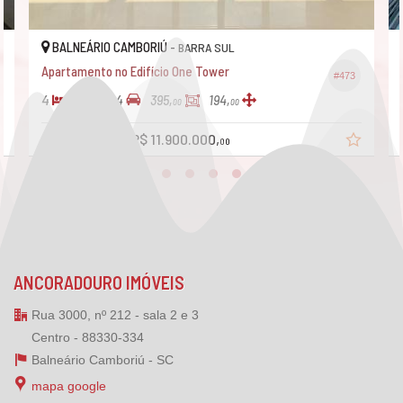
BALNEÁRIO CAMBORIÚ -
BARRA SUL
Apartamento no Edifício One Tower
#473
4
5
4
395,
194,
00
00
R$ 12.500.000
R$ 11.900.000,
00
ANCORADOURO IMÓVEIS
Rua 3000, nº 212 - sala 2 e 3
Centro - 88330-334
Balneário Camboriú -
SC
mapa google