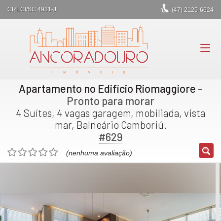
CRECI/SC 4931-J
(47)
2125-6624
Apartamento no Edifício Riomaggiore
-
Pronto para morar
4 Suítes, 4 vagas garagem, mobiliada, vista
mar, Balneário Camboriú.
#629
(nenhuma avaliação)