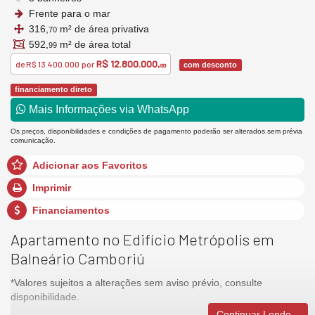
Frente para o mar
316,
m² de área privativa
70
592,
m² de área total
99
R$ 12.800.000,
de
R$ 13.400.000
por
com desconto
00
financiamento direto
Mais Informações via WhatsApp
Os preços, disponibilidades e condições de pagamento poderão ser alterados sem prévia
comunicação.
Adicionar aos Favoritos
Imprimir
Financiamentos
Apartamento no Edifício Metrópolis em
Balneário Camboriú
*Valores sujeitos a alterações sem aviso prévio, consulte
disponibilidade.
Continuar Lendo...