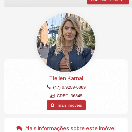
O Apartamento:
4 Suítes (sendo 1 com closet hidromassagem)
Cozinha
Despensa
Living integrado com espaço gourmet e churrasqueira
Sala de estar
Sala de jantar
Área de serviço
Banheiro de serviço
Lavabo
4 vagas de garagem privativas.
O Empreendimento:
Tiellen Karnal
Academia
Brinquedoteca
(47) 9.9259-0889
Estar social
CRECI 36845
Guarita de segurança
Hall de entrada mobiliado e decorado
mais imóveis
Piscina adulto e infantil com borda infinita
Playground
Sala de jogos
Salão de festas.
Mais informações sobre este imóvel
Características do Empreendimento