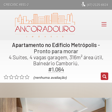
CRECI/SC 4931-J
(47)
2125-6624
Apartamento no Edifício Metrópolis
-
Pronto para morar
4 Suítes, 4 vagas garagem, 316m² área útil,
Balneário Camboriú.
#1.064
(nenhuma avaliação)