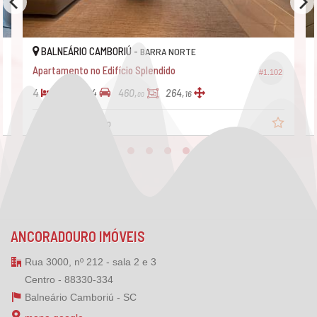
BALNEÁRIO CAMBORIÚ -
BALNE
BARRA NORTE
Apartamento no Edifício Splendido
Apartame
#1.102
4
5
4
4
5
460,
264,
16
00
R$ 16.950.000,
R$ 7.89
00
ANCORADOURO IMÓVEIS
Rua 3000, nº 212 - sala 2 e 3
Centro - 88330-334
Balneário Camboriú -
SC