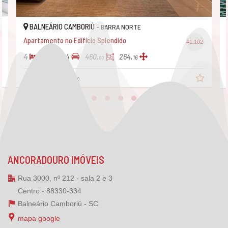
BALNEÁRIO CAMBORIÚ -
BALNE
BARRA NORTE
Apartamento no Edifício Splendido
Apartame
#1.102
4
5
4
5
7
460,
264,
16
00
R$ 16.950.000,
R$ 17.5
00
ANCORADOURO IMÓVEIS
Rua 3000, nº 212 - sala 2 e 3
Centro - 88330-334
Balneário Camboriú -
SC
mapa google