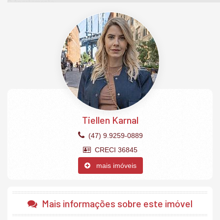
O Apartamento:
3 Suítes (sendo 1 com closet hidromassagem)
Cozinha
Despensa
Living integrado com espaço gourmet e churrasqueira
Sala de estar
Sala de jantar
Área de serviço
Banheiro de serviço
Lavabo
4 vagas de garagem privativas.
O Empreendimento:
Tiellen Karnal
Academia
Brinquedoteca
(47) 9.9259-0889
Estar social
CRECI 36845
Guarita de segurança
Hall de entrada mobiliado e decorado
mais imóveis
Piscina adulto e infantil com borda infinita
Playground
Sala de jogos
Salão de festas.
Mais informações sobre este imóvel