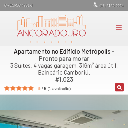
CRECI/SC 4931-J
(47)
2125-6624
Apartamento no Edifício Metrópolis
-
Pronto para morar
3 Suítes, 4 vagas garagem, 316m² área útil,
Balneário Camboriú.
#1.023
5
/
5
(
1
avaliação)