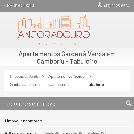
CRECI/SC 4931-J
(47)
2125-6624
Apartamentos Garden à Venda em
Camboriú - Tabuleiro
Imóveis à Venda
Apartamentos Garden
Santa Catarina
Camboriú
Tabuleiro
Encontre seu Imóvel
1
imóvel encontrado
Filtrando por:
venda
camboriú
tabuleiro