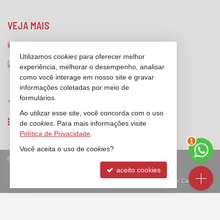
VEJA MAIS
receba nosso newsletter
Utilizamos
cookies
para oferecer melhor
indicadores financeiros
experiência, melhorar o desempenho, analisar
como você interage em nosso site e gravar
cadastre seu imóvel
informações coletadas por meio de
formulários.
imóveis favoritos
Ao utilizar esse site, você concorda com o uso
mapa de imóveis
de
cookies
. Para mais informações visite
Política de Privacidade
.
2
Você aceita o uso de
cookies
?
©
2026
CRECI/SC 4931-J
Política de Privacidade
aceito cookies
Site para imobiliárias
: Castel Digital