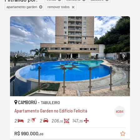
remover todos
apartamento garden
CAMBORIÚ -
TABULEIRO
Apartamento Garden no Edifício Felicitá
#384
2
2
2
206,
147,
35
06
R$ 990.000,
00