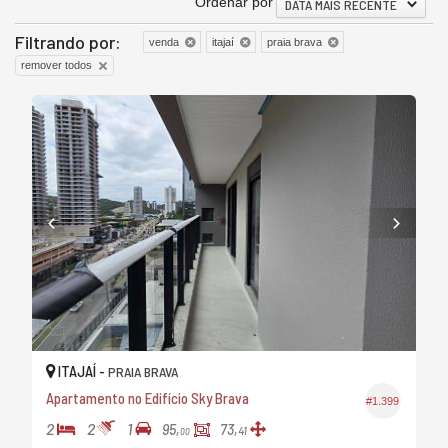
Ordenar por
DATA MAIS RECENTE
Filtrando por:
venda
itajaí
praia brava
remover todos
ITAJAÍ -
PRAIA BRAVA
Apartamento no Edifício Sky Brava
#1.399
2
2
1
95,
73,
41
00