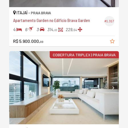
ITAJAÍ -
PRAIA BRAVA
Apartamento Garden no Edifício Brava Garden
#1.317
4
6
3
314,
229,
54
00
R$ 5.900.000,
00
COBERTURA TRIPLEX | PRAIA BRAVA