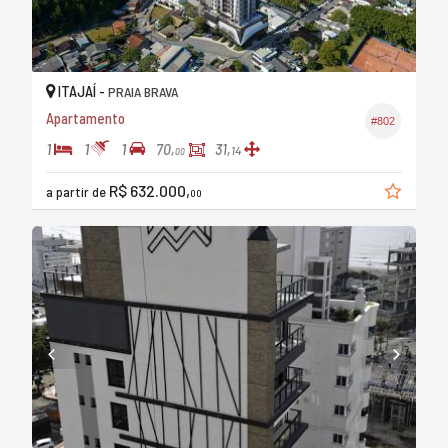
ITAJAÍ -
PRAIA BRAVA
Apartamento
#802
1
1
1
70,
31,
14
00
R$ 632.000,
a partir de
00