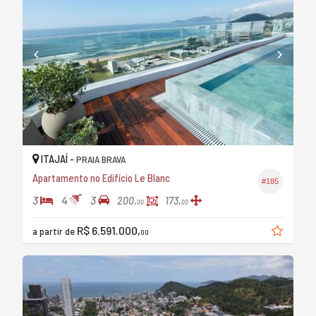
ITAJAÍ -
PRAIA BRAVA
Apartamento no Edifício Le Blanc
#185
3
4
3
200,
173,
00
00
R$ 6.591.000,
a partir de
00