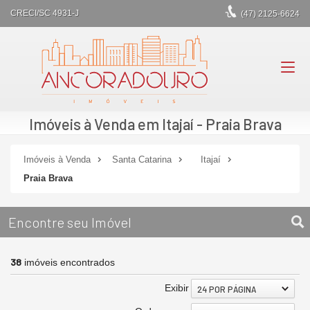
CRECI/SC 4931-J
(47)
2125-6624
Imóveis à Venda em Itajaí - Praia Brava
Imóveis à Venda
Santa Catarina
Itajaí
Praia Brava
Encontre seu Imóvel
38
imóveis encontrados
Exibir
24 POR PÁGINA