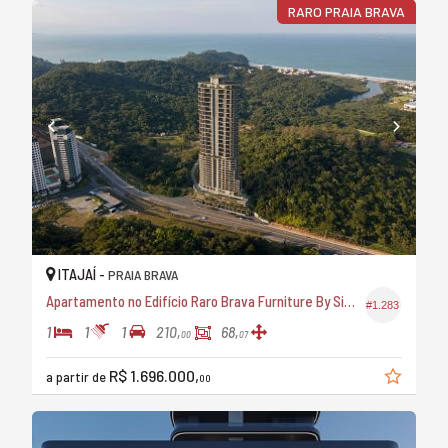
RARO PRAIA BRAVA
ITAJAÍ -
PRAIA BRAVA
Apartamento no Edifício Raro Brava Furniture By Sierra
#1.283
1
1
1
210,
68,
00
07
R$ 1.696.000,
a partir de
00