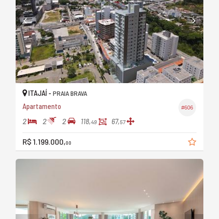
ITAJAÍ -
PRAIA BRAVA
Apartamento
#606
2
2
2
118,
67,
49
57
R$ 1.199.000,
00