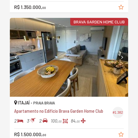
R$ 1.350.000,
00
BRAVA GARDEN HOME CLUB
ITAJAÍ -
PRAIA BRAVA
Apartamento no Edifício Brava Garden Home Club
#1.382
2
3
2
100,
84,
00
00
R$ 1.500.000,
00