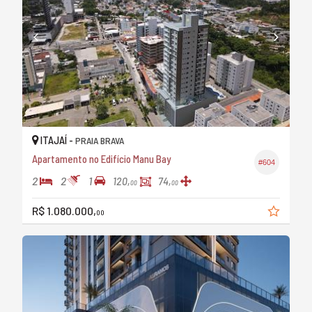
ITAJAÍ -
PRAIA BRAVA
Apartamento no Edifício Manu Bay
#604
2
2
1
120,
74,
00
00
R$ 1.080.000,
00