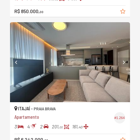
R$ 850.000,
00
ITAJAÍ -
PRAIA BRAVA
Apartamento
#1.264
3
4
2
201,
161,
40
00
R$ 6.242.000,