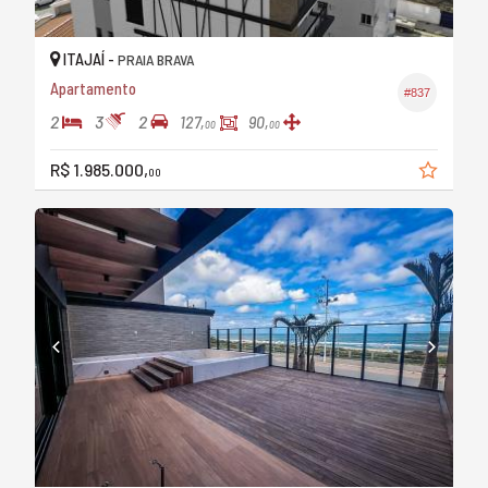
ITAJAÍ -
PRAIA BRAVA
Apartamento
#837
2
3
2
127,
90,
00
00
R$ 1.985.000,
00