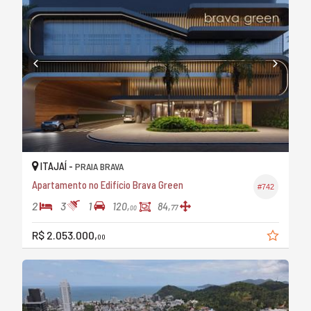
ITAJAÍ -
PRAIA BRAVA
Apartamento no Edifício Brava Green
#742
2
3
1
120,
84,
77
00
R$ 2.053.000,
00