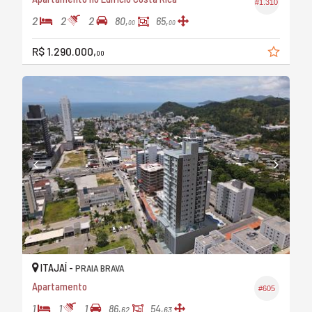
#1.310
2
2
2
80,
65,
00
00
R$ 1.290.000,
00
ITAJAÍ -
PRAIA BRAVA
Apartamento
#605
1
1
1
86,
54,
62
63