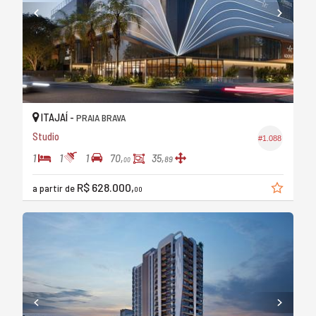
ITAJAÍ -
PRAIA BRAVA
Studio
#1.088
1
1
1
70,
35,
89
00
R$ 628.000,
a partir de
00