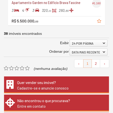
Apartamento Garden no Edifício Brava Fascine
#1.160
3
4
3
320,
260,
89
00
R$ 5.500.000,
00
38
imóveis encontrados
Exibir
24 POR PÁGINA
Ordenar por
DATA MAIS RECENTE
‹
1
2
›
(nenhuma avaliação)
Quer vender seu imóvel?
Cadastre-se e anuncie conosco
Não encontrou o que procurava?
Entre em contato