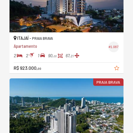
ITAJAÍ -
PRAIA BRAVA
Apartamento
#1.087
2
2
1
90,
67,
21
00
R$ 923.000,
00
PRAIA BRAVA