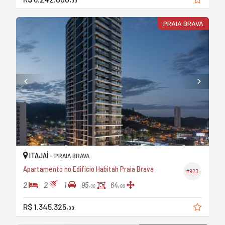
00
PRAIA BRAVA
ITAJAÍ -
PRAIA BRAVA
Apartamento no Edifício Habitah Praia Brava
#923
2
2
1
95,
64,
00
00
R$ 1.345.325,
00