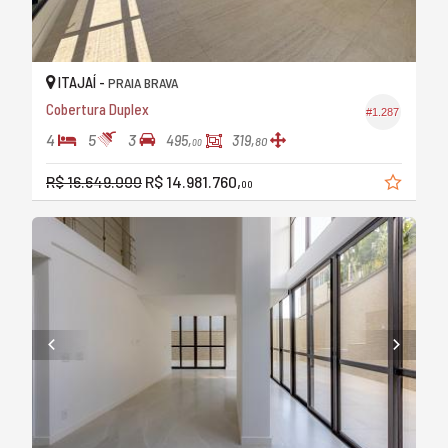
ITAJAÍ -
PRAIA BRAVA
Cobertura Duplex
#1.287
4
5
3
495,
319,
80
00
R$ 16.649.000
R$ 14.981.760,
00