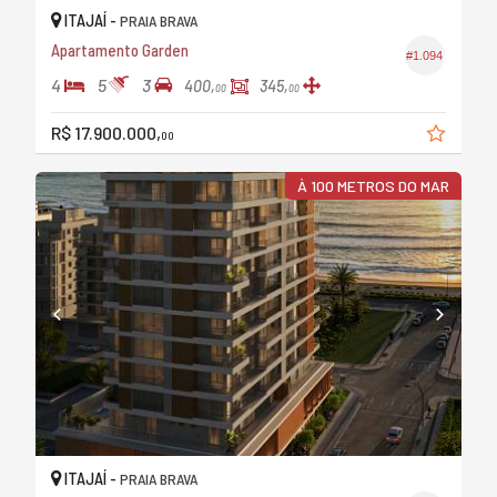
ITAJAÍ -
PRAIA BRAVA
Apartamento Garden
#1.094
4
5
3
400,
345,
00
00
R$ 17.900.000,
00
À 100 METROS DO MAR
ITAJAÍ -
PRAIA BRAVA