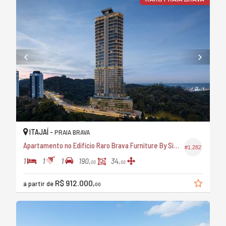
ITAJAÍ -
PRAIA BRAVA
Apartamento no Edifício Raro Brava Furniture By Sierra
#1.282
1
1
1
190,
34,
00
00
R$ 912.000,
a partir de
00