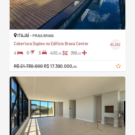
ITAJAÍ -
PRAIA BRAVA
Cobertura Duplex no Edifício Brava Center
#1.262
4
5
5
400,
369,
00
00
R$ 21.730.000
R$ 17.390.000,
00