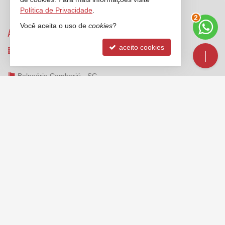
Política de Privacidade
.
3
Você aceita o uso de
cookies
?
ANCORADOURO IMÓVEIS
aceito cookies
Rua 3000, nº 212 - sala 2 e 3
Centro - 88330-334
Balneário Camboriú -
SC
mapa google
FALE CONOSCO
(47)
2125-6624
(47) 99173-1547 (WhatsApp)
ligamos para você
contato@ancoradouroimoveis.com.br