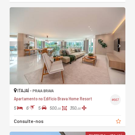
ITAJAÍ -
PRAIA BRAVA
Apartamento no Edifício Brava Home Resort
#667
5
6
5
500,
350,
00
00
Consulte-nos