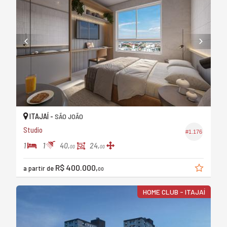
ITAJAÍ -
SÃO JOÃO
Studio
#1.176
1
1
40,
24,
00
00
R$ 400.000,
a partir de
00
HOME CLUB - ITAJAÍ