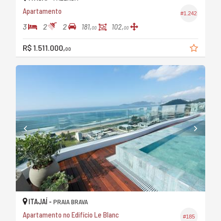
Apartamento
#1.242
3
2
2
181,
102,
00
00
R$ 1.511.000,
00
ITAJAÍ -
PRAIA BRAVA
Apartamento no Edifício Le Blanc
#185