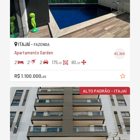
ITAJAÍ -
FAZENDA
Apartamento Garden
#1.364
2
2
2
175,
90,
00
00
R$ 1.100.000,
00
ALTO PADRÃO - ITAJAÍ