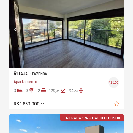
ITAJAÍ -
FAZENDA
Apartamento
#1.199
3
3
2
120,
114,
00
00
R$ 1.650.000,
00
ENTRADA 5% + SALDO EM 120X