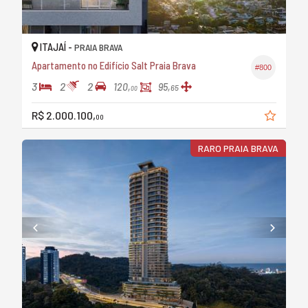
ITAJAÍ -
PRAIA BRAVA
Apartamento no Edifício Salt Praia Brava
#800
3
2
2
120,
95,
65
00
R$ 2.000.100,
00
RARO PRAIA BRAVA