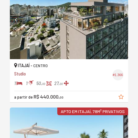
ITAJAÍ -
CENTRO
Studio
#1.366
1
1
50,
27,
00
00
R$ 440.000,
a partir de
00
APTO EM ITAJAÍ, 78M² PRIVATIVOS