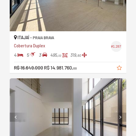
ITAJAÍ -
PRAIA BRAVA
Cobertura Duplex
#1.287
4
5
3
495,
319,
80
00
R$ 16.649.000
R$ 14.981.760,
00