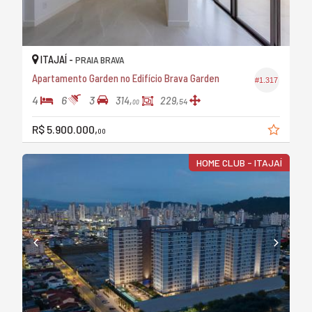
ITAJAÍ -
PRAIA BRAVA
Apartamento Garden no Edifício Brava Garden
#1.317
4
6
3
314,
229,
54
00
R$ 5.900.000,
00
HOME CLUB - ITAJAÍ