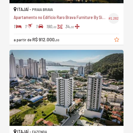
ITAJAÍ -
PRAIA BRAVA
Apartamento no Edifício Raro Brava Furniture By Sierra
#1.282
1
1
1
190,
34,
00
00
R$ 912.000,
a partir de
00
ITAJAÍ -
FAZENDA