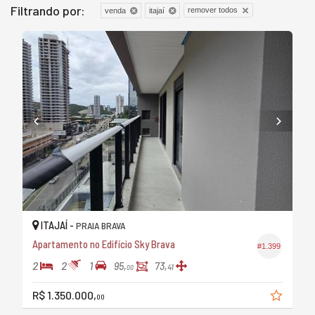
Filtrando por:
remover todos
venda
itajaí
ITAJAÍ -
PRAIA BRAVA
Apartamento no Edifício Sky Brava
#1.399
2
2
1
95,
73,
41
00
R$ 1.350.000,
00