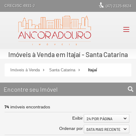
CRECI/SC 4931-J
(47)
2125-6624
Imóveis à Venda em Itajaí - Santa Catarina
Imóveis à Venda
Santa Catarina
Itajaí
Encontre seu Imóvel
74
imóveis encontrados
Exibir
24 POR PÁGINA
Ordenar por
DATA MAIS RECENTE