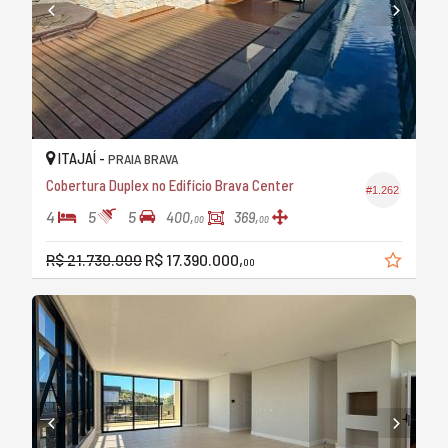
ITAJAÍ -
PRAIA BRAVA
Cobertura Duplex no Edifício Brava Center
#1.262
4
5
5
400,
369,
00
00
R$ 21.730.000
R$ 17.390.000,
00