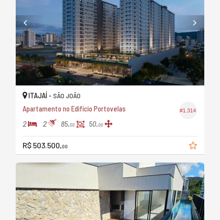
ITAJAÍ -
SÃO JOÃO
Apartamento no Edifício Portovelas
#1.314
2
2
85,
50,
00
00
R$ 503.500,
00