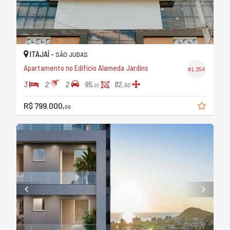
ITAJAÍ -
SÃO JUDAS
Apartamento no Edifício Alameda Jardins
#1.354
3
2
2
95,
82,
50
00
R$ 799.000,
00