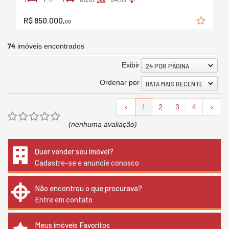
R$ 850.000,
00
74
imóveis encontrados
Exibir
24 POR PÁGINA
Ordenar por
DATA MAIS RECENTE
‹
1
2
3
4
›
(nenhuma avaliação)
Quer vender seu imóvel?
Cadastre-se e anuncie conosco
Não encontrou o que procurava?
Entre em contato
Meus imóveis Favoritos