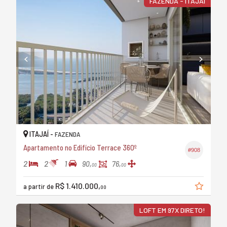
FAZENDA - ITAJAÍ
ITAJAÍ -
FAZENDA
Apartamento no Edifício Terrace 360º
#908
2
2
1
90,
76,
00
00
R$ 1.410.000,
a partir de
00
LOFT EM 97X DIRETO!