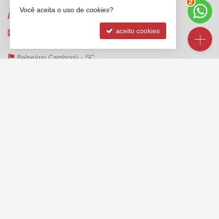
3
Você aceita o uso de
cookies
?
ANCORADOURO IMÓVEIS
aceito cookies
Rua 3000, nº 212 - sala 2 e 3
Centro - 88330-334
Balneário Camboriú -
SC
mapa google
FALE CONOSCO
(47)
2125-6624
(47) 99173-1547 (WhatsApp)
ligamos para você
contato@ancoradouroimoveis.com.br
VEJA MAIS