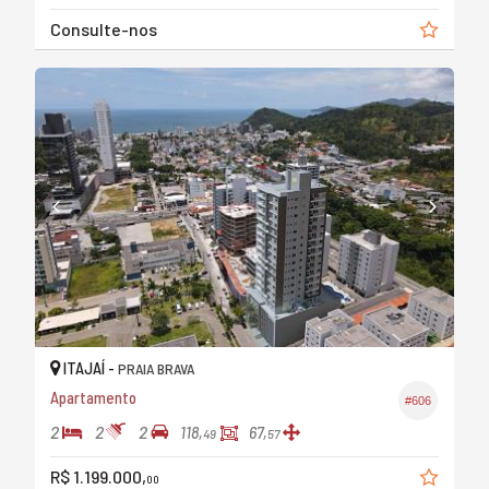
Consulte-nos
ITAJAÍ -
PRAIA BRAVA
Apartamento
#606
2
2
2
118,
67,
49
57
R$ 1.199.000,
00