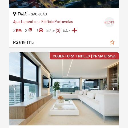
ITAJAÍ -
SÃO JOÃO
Apartamento no Edifício Portovelas
#1.313
2
2
1
90,
53,
79
00
R$ 619.111,
00
COBERTURA TRIPLEX | PRAIA BRAVA