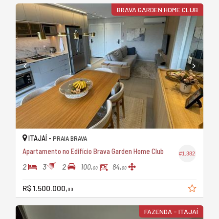
BRAVA GARDEN HOME CLUB
ITAJAÍ -
PRAIA BRAVA
Apartamento no Edifício Brava Garden Home Club
#1.382
2
3
2
100,
84,
00
00
R$ 1.500.000,
00
FAZENDA - ITAJAÍ