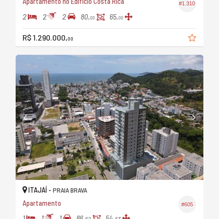
Apartamento no Edifício Costa Rica
#1.310
2
2
2
80,
65,
00
00
R$ 1.290.000,
00
ITAJAÍ -
PRAIA BRAVA
Apartamento
#605
1
1
1
86,
54,
62
63