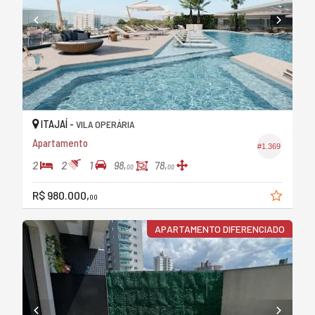
ITAJAÍ -
VILA OPERÁRIA
Apartamento
#1.369
2
2
1
98,
78,
00
00
R$ 980.000,
00
APARTAMENTO DIFERENCIADO