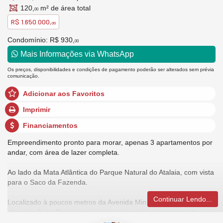
120,
m² de área total
00
R$ 1.650.000,
00
Condomínio: R$ 930,
00
Mais Informações via WhatsApp
Os preços, disponibilidades e condições de pagamento poderão ser alterados sem prévia
comunicação.
Adicionar aos Favoritos
Imprimir
Financiamentos
Empreendimento pronto para morar, apenas 3 apartamentos por
andar, com área de lazer completa.
Ao lado da Mata Atlântica do Parque Natural do Atalaia, com vista
para o Saco da Fazenda.
Continuar Lendo...
Localizado à poucos metros da Avenida Min. Victor Conder
(Avenida Beira Rio), principal via gastronômica e de lazer da
cidade.