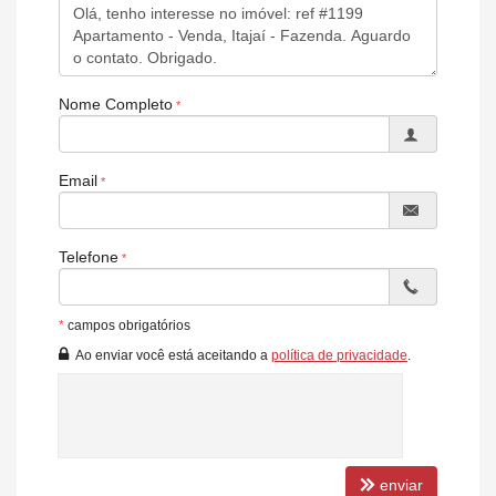
Playground externo
Mini quadra esportiva
Piscina adulto
Piscina infantil
Sauna úmida
Nome Completo
Quiosque com churrasqueira à carvão
Espaço kids
Quintal baby.
Email
Telefone
*
campos obrigatórios
Ao enviar você está aceitando a
política de privacidade
.
enviar