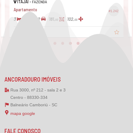
ITAJAÍ -
FAZENDA
Apartamento
#1.242
3
2
2
181,
102,
00
00
R$ 1.511.000,
00
ANCORADOURO IMÓVEIS
Rua 3000, nº 212 - sala 2 e 3
Centro - 88330-334
Balneário Camboriú -
SC
mapa google
FALE CONOSCO