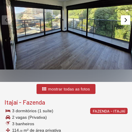
mostrar todas as fotos
Itajaí
-
Fazenda
3 dormitórios (1 suíte)
FAZENDA - ITAJAÍ
2 vagas (Privativa)
3 banheiros
114,
m² de área privativa
00