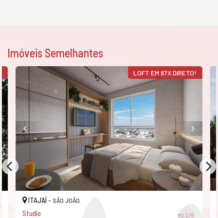
Imóveis Semelhantes
!
LOFT EM 97X DIRETO!
ITAJAÍ -
SÃO JOÃO
Studio
#1.176