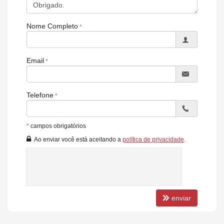
✔ Lavanderia profissional
✔ Espaço exclusivo para patinetes compartilhados
Nome Completo
✔ Ambientes planejados para a rotina urbana moderna
Esta é uma oportunidade para quem entende que localização,
Email
liquidez e facilidade de pagamento são fatores fundamentais na
hora de investir em um imóvel.
Previsão de entrega: Dezembro de 2030.
Telefone
Incorporação 91.455
*
campos obrigatórios
*Valores sujeitos a alterações sem aviso prévio, consulte
Ao enviar você está aceitando a
política de privacidade
.
disponibilidade.
Condições facilitadas de Lançamento:
Unidades a partir de R$ 440.000
Entrada a partir de R$ 22.000
Parcelamento em até 120 meses direto com a construtora
enviar
Reforços anuais facilitados.