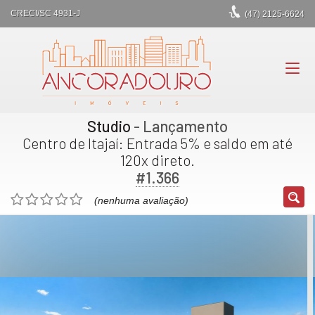
CRECI/SC 4931-J
(47)
2125-6624
Studio
- Lançamento
Centro de Itajaí: Entrada 5% e saldo em até
120x direto.
#1.366
(nenhuma avaliação)