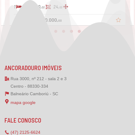
1
1
40,
24,
00
00
R$ 400.000,
a partir de
00
ANCORADOURO IMÓVEIS
Rua 3000, nº 212 - sala 2 e 3
Centro - 88330-334
Balneário Camboriú -
SC
mapa google
FALE CONOSCO
(47)
2125-6624