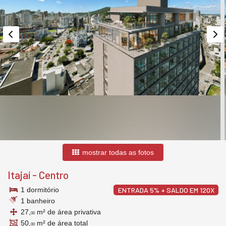
mostrar todas as fotos
Itajaí
-
Centro
1 dormitório
ENTRADA 5% + SALDO EM 120X
1 banheiro
27,
m² de área privativa
00
50,
m² de área total
00