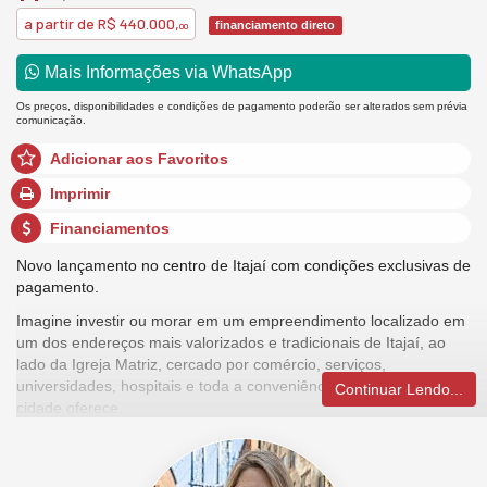
a partir de
R$ 440.000,
financiamento direto
00
Mais Informações via WhatsApp
Os preços, disponibilidades e condições de pagamento poderão ser alterados sem prévia
comunicação.
Adicionar aos Favoritos
Imprimir
Financiamentos
Novo lançamento no centro de Itajaí com condições exclusivas de
pagamento.
Imagine investir ou morar em um empreendimento localizado em
um dos endereços mais valorizados e tradicionais de Itajaí, ao
lado da Igreja Matriz, cercado por comércio, serviços,
universidades, hospitais e toda a conveniência que o centro da
Continuar Lendo...
cidade oferece.
Com Registro de Incorporação já emitido, este novo lançamento
foi desenvolvido para quem busca praticidade, mobilidade e
potencial de valorização em uma das regiões mais dinâmicas do