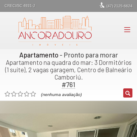
CRECI/SC 4931-J
(47)
2125-6624
Apartamento
- Pronto para morar
Apartamento na quadra do mar: 3 Dormitórios
(1 suíte), 2 vagas garagem, Centro de Balneário
Camboriú.
#761
(nenhuma avaliação)