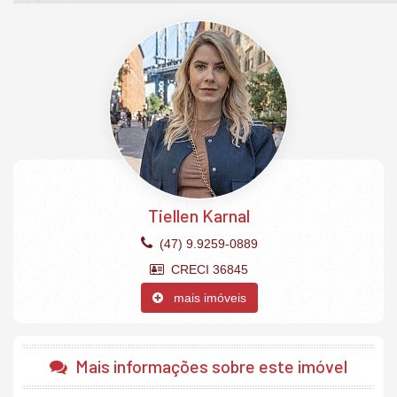
1 Suíte com hidromassagem
2 Demi suítes
Ampla sacada com churrasqueira a carvão
Cozinha
Área de serviço
Sala de estar
Sala de jantar
2 vagas garagem privativas.
O Empreendimento:
Elevador
Piscina adulto no rooftop
Portaria
Tiellen Karnal
Salão de jogos
Bicicletário
(47) 9.9259-0889
Cinema
CRECI 36845
Salão de festas.
mais imóveis
Mais informações sobre este imóvel