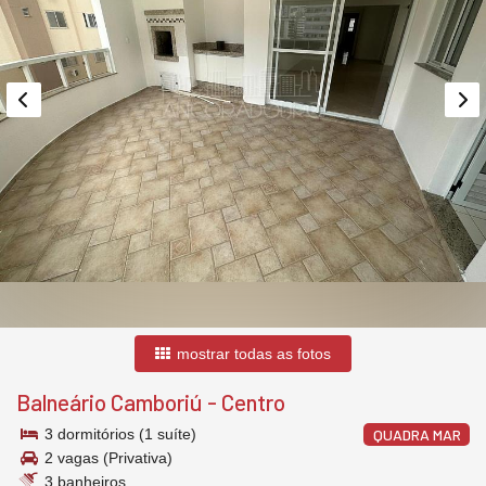
mostrar todas as fotos
Balneário Camboriú
-
Centro
3 dormitórios (1 suíte)
QUADRA MAR
2 vagas (Privativa)
3 banheiros