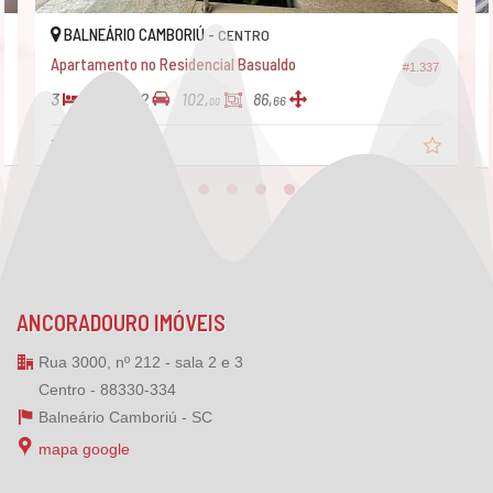
BALNEÁRIO CAMBORIÚ -
CENTRO
Apartamento no Residencial Basualdo
#1.337
3
3
2
102,
86,
66
00
R$ 1.600.000,
00
ANCORADOURO IMÓVEIS
Rua 3000, nº 212 - sala 2 e 3
Centro - 88330-334
Balneário Camboriú -
SC
mapa google