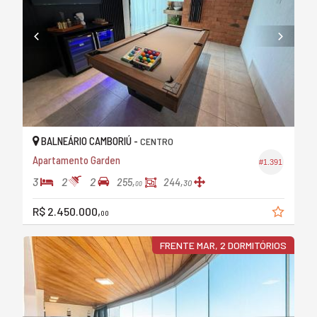
BALNEÁRIO CAMBORIÚ -
CENTRO
Apartamento Garden
#1.391
3
2
2
255,
244,
30
00
R$ 2.450.000,
00
FRENTE MAR, 2 DORMITÓRIOS