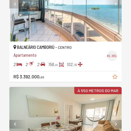
BALNEÁRIO CAMBORIÚ -
CENTRO
Apartamento
#1.381
2
2
2
158,
102,
15
00
R$ 3.392.000,
00
À 550 METROS DO MAR