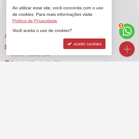
Ao utilizar esse site, você concorda com o uso
de
cookies
. Para mais informações visite
Política de Privacidade
.
3
Você aceita o uso de
cookies
?
ANCORADOURO IMÓVEIS
aceito cookies
Rua 3000, nº 212 - sala 2 e 3
Centro - 88330-334
Balneário Camboriú -
SC
mapa google
FALE CONOSCO
(47)
2125-6624
(47) 99173-1547 (WhatsApp)
ligamos para você
contato@ancoradouroimoveis.com.br