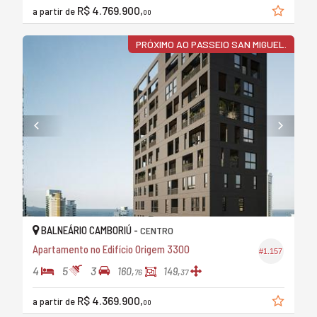
R$ 4.769.900,
a partir de
00
PRÓXIMO AO PASSEIO SAN MIGUEL.
BALNEÁRIO CAMBORIÚ -
CENTRO
Apartamento no Edifício Origem 3300
#1.157
4
5
3
160,
149,
76
37
R$ 4.369.900,
a partir de
00