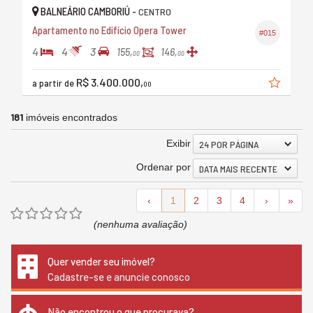
BALNEÁRIO CAMBORIÚ -
CENTRO
Apartamento no Edifício Opera Tower
#015
4
4
3
155,
146,
00
00
R$ 3.400.000,
a partir de
00
181
imóveis encontrados
Exibir
24 POR PÁGINA
Ordenar por
DATA MAIS RECENTE
‹
1
2
3
4
›
»
(nenhuma avaliação)
Quer vender seu imóvel?
Cadastre-se e anuncie conosco
Não encontrou o que procurava?