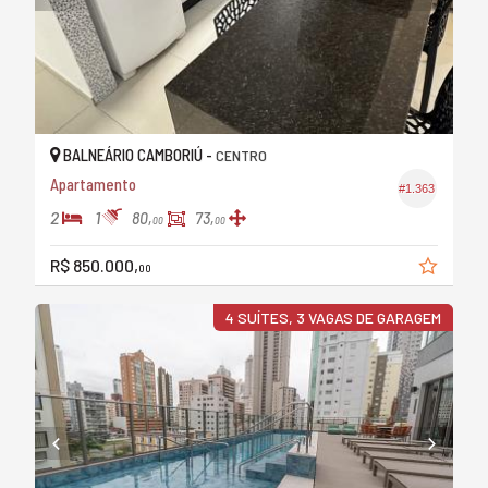
BALNEÁRIO CAMBORIÚ -
CENTRO
Apartamento
#1.363
2
1
80,
73,
00
00
R$ 850.000,
00
4 SUÍTES, 3 VAGAS DE GARAGEM