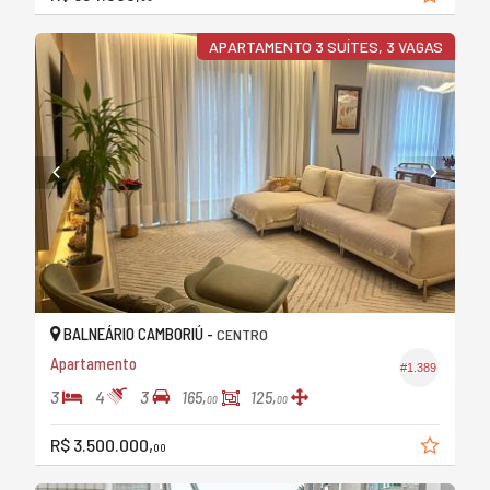
APARTAMENTO 3 SUÍTES, 3 VAGAS
BALNEÁRIO CAMBORIÚ -
CENTRO
Apartamento
#1.389
3
4
3
165,
125,
00
00
R$ 3.500.000,
00