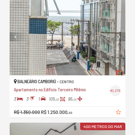
BALNEÁRIO CAMBORIÚ -
CENTRO
Apartamento no Edifício Terceiro Milênio
#1.276
3
3
1
105,
95,
00
00
R$ 1.350.000
R$ 1.250.000,
00
400 METROS DO MAR