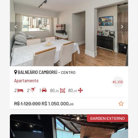
BALNEÁRIO CAMBORIÚ -
CENTRO
Apartamento
#1.155
2
2
1
90,
80,
00
00
R$ 1.120.000
R$ 1.050.000,
00
GARDEN EXTERNO