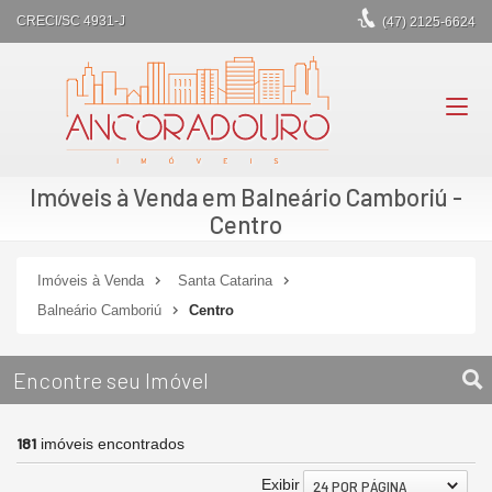
CRECI/SC 4931-J
(47)
2125-6624
Imóveis à Venda em Balneário Camboriú -
Centro
Imóveis à Venda
Santa Catarina
Balneário Camboriú
Centro
Encontre seu Imóvel
181
imóveis encontrados
Exibir
24 POR PÁGINA