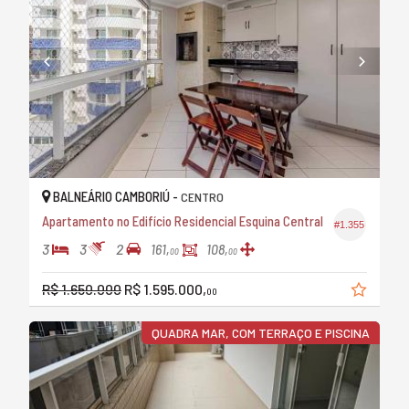
BALNEÁRIO CAMBORIÚ -
CENTRO
Apartamento no Edifício Residencial Esquina Central
#1.355
3
3
2
161,
108,
00
00
R$ 1.650.000
R$ 1.595.000,
00
QUADRA MAR, COM TERRAÇO E PISCINA