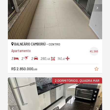
BALNEÁRIO CAMBORIÚ -
CENTRO
Apartamento
#1.368
3
2
2
260,
141,
46
41
R$ 2.850.000,
00
2 DORMITÓRIOS, QUADRA MAR