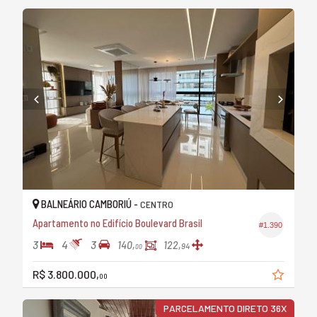
BALNEÁRIO CAMBORIÚ -
CENTRO
Apartamento no Edifício Boulevard Brasil
#1.390
3
4
3
140,
122,
94
00
R$ 3.800.000,
00
PARCELAMENTO DIRETO 36X