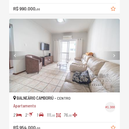
R$ 990.000,
00
BALNEÁRIO CAMBORIÚ -
CENTRO
Apartamento
#1.388
2
2
1
111,
76,
00
00
R$ 954.000,
00