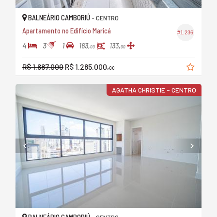
BALNEÁRIO CAMBORIÚ -
CENTRO
Apartamento no Edifício Maricá
#1.236
4
3
1
163,
133,
00
00
R$ 1.687.000
R$ 1.285.000,
00
AGATHA CHRISTIE - CENTRO