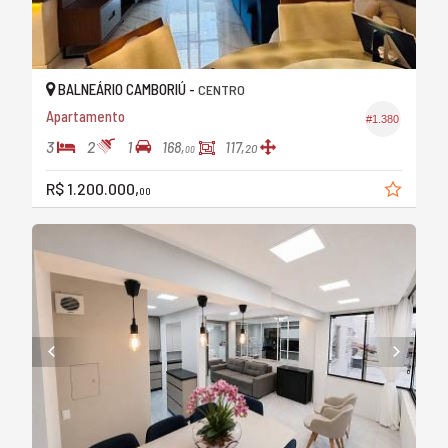
BALNEÁRIO CAMBORIÚ -
CENTRO
Apartamento
#1.380
3
2
1
168,
117,
20
00
R$ 1.200.000,
00