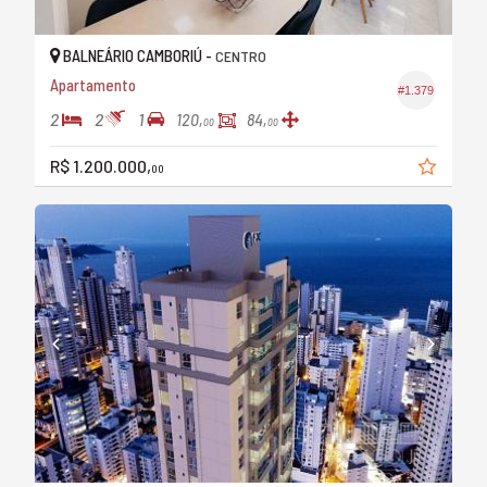
BALNEÁRIO CAMBORIÚ -
CENTRO
Apartamento
#1.379
2
2
1
120,
84,
00
00
R$ 1.200.000,
00