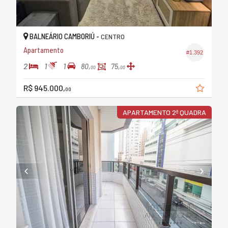
BALNEÁRIO CAMBORIÚ -
CENTRO
Apartamento
#1.392
2
1
1
80,
75,
00
00
R$ 945.000,
00
APARTAMENTO 2ª QUADRA