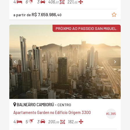
4
6
3
406,
221,
07
02
R$ 7.659.986,
a partir de
40
PRÓXIMO AO PASSEIO SAN MIGUEL.
BALNEÁRIO CAMBORIÚ -
CENTRO
Apartamento Garden no Edifício Origem 3300
#1.395
4
5
3
200,
182,
00
00