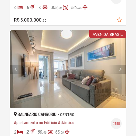
4
5
4
309,
194,
33
00
R$ 6.000.000,
00
AVENIDA BRASIL
BALNEÁRIO CAMBORIÚ -
CENTRO
Apartamento no Edifício Atlântico
#588
2
2
80,
65,
00
00