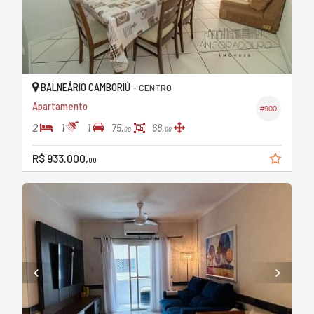
BALNEÁRIO CAMBORIÚ -
CENTRO
Apartamento
#900
2
1
1
75,
68,
00
00
R$ 933.000,
00