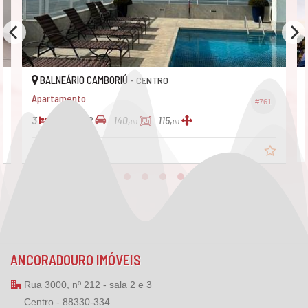
BALNEÁRIO CAMBORIÚ -
CENTRO
Apartamento
#761
3
3
2
140,
115,
00
00
R$ 1.650.000,
00
ANCORADOURO IMÓVEIS
Rua 3000, nº 212 - sala 2 e 3
Centro - 88330-334