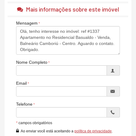
Móveis Planejados
Mais informações sobre este imóvel
Área de Serviço
Copa/Cozinha
Living
Mensagem
Sacada / Varanda
Sacada com Churrasqueira
Sala para 2 Ambientes
Lavabo
Banheiro Social
Características do Empreendimento
Elevador
Nome Completo
Email
Telefone
*
campos obrigatórios
Ao enviar você está aceitando a
política de privacidade
.