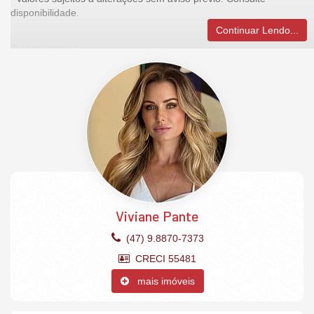
disponibilidade.
Continuar Lendo...
O Apartamento:
Mobiliado, decorado e equipado
03 Dormitórios (sendo 1 suíte)
Banheiro social
Cozinha gourmet
Área de serviço separada
Ampla sacada fechada com churrasqueira à carvvão
Living integrado
02 vagas de garagem (comporta carros grandes)
86,66m² de área privativa.
O Empreendimento:
Entrada e hall reformado
Viviane Pante
Elevador.
(47) 9.8870-7373
Características do Imóvel
CRECI 55481
Ar Condicionado
Churrasqueira
mais imóveis
Piso Vinílico
Decorado
Acabamento em Gesso