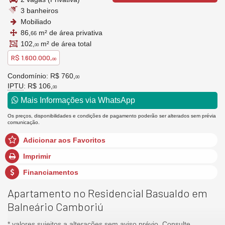
3 banheiros
Mobiliado
86,
m² de área privativa
66
102,
m² de área total
00
R$ 1.600.000,
00
Condomínio: R$ 760,
00
IPTU
: R$ 106,
00
Mais Informações via WhatsApp
Os preços, disponibilidades e condições de pagamento poderão ser alterados sem prévia
comunicação.
Adicionar aos Favoritos
Imprimir
Financiamentos
Apartamento no Residencial Basualdo em
Balneário Camboriú
* valores sujeitos a alterações sem aviso prévio. Consulte