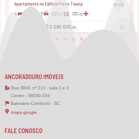
Apartamento no Edifício Porto Tawny
#1.326
4
4
3
221,
137,
45
00
R$ 2.599.000
R$ 2.290.000,
00
ANCORADOURO IMÓVEIS
Rua 3000, nº 212 - sala 2 e 3
Centro - 88330-334
Balneário Camboriú -
SC
mapa google
FALE CONOSCO