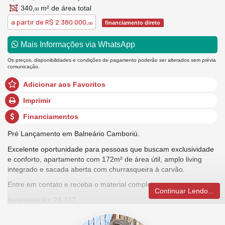
340,
m² de área total
00
a partir de
R$ 2.380.000,
financiamento direto
00
Mais Informações via WhatsApp
Os preços, disponibilidades e condições de pagamento poderão ser alterados sem prévia
comunicação.
Adicionar aos Favoritos
Imprimir
Financiamentos
Pré Lançamento em Balneário Camboriú.
Excelente oportunidade para pessoas que buscam exclusividade
e conforto, apartamento com 172m² de área útil, amplo living
integrado e sacada aberta com churrasqueira à carvão.
Entre em contato e receba o material completo.
Continuar Lendo...
Incorporação: 28.377
*Valores sujeitos a alterações sem aviso prévio, consulte