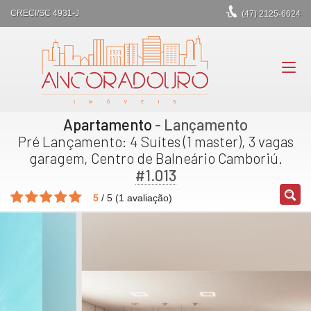
CRECI/SC 4931-J
(47)
2125-6624
Apartamento
- Lançamento
Pré Lançamento: 4 Suítes (1 master), 3 vagas
garagem, Centro de Balneário Camboriú.
#1.013
5
/
5
(
1
avaliação)