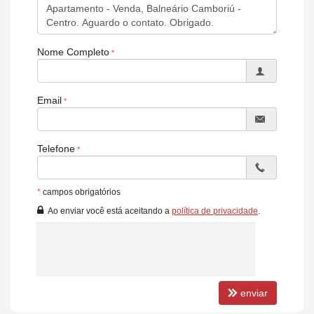
Salão de festas
Spa
Fachada com pele de vidro
Sistema de vigilância por câmeras
Nome Completo
Gerador para áreas comuns
Praça de fogo
Espaço Grill
Espaço Happy Hour
Email
Áreas Comuns entregue mobiliadas e decoradas.
Telefone
*
campos obrigatórios
Ao enviar você está aceitando a
política de privacidade
.
enviar