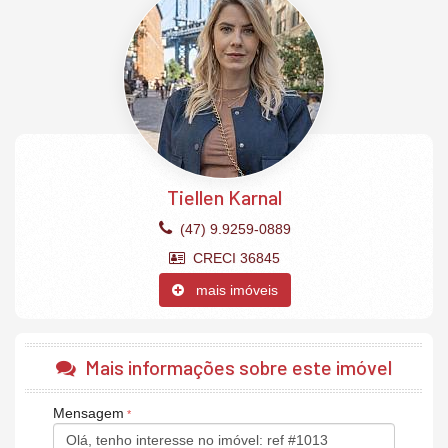
disponibilidade.
O Apartamento:
01 apartamento por andar
04 suítes (suíte master com 22,25m²)
03 vagas de garagem privativas
Living Integrado de 64,15m²
Cozinha e Área de Serviço
Sacada Gourmet com churrasqueira a carvão
Pé Direto com 3,24 metros
Tiellen Karnal
Acabamento em gesso
Fechadura com senha na porta de entrada
(47) 9.9259-0889
Lavabo
Piso Porcelanato
CRECI 36845
Piso vinílico nas suítes
Infra para Split, Internet, Tv, Interfone.
mais imóveis
O Empreendimento:
Academia
Mais informações sobre este imóvel
Bicicletário
Lounge
Medidores de água, luz e gás individuais
Mensagem
Piscina
Playground