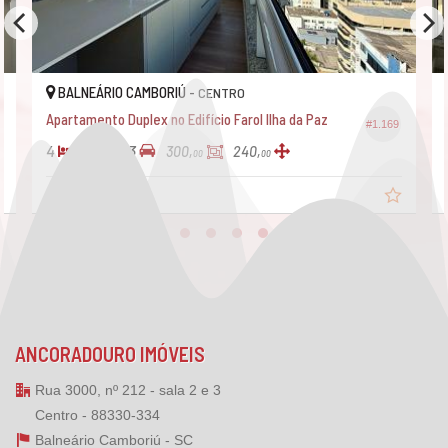
BALNEÁRIO CAMBORIÚ -
CENTRO
Apartamento Duplex no Edifício Farol Ilha da Paz
#1.169
4
5
3
300,
240,
00
00
R$ 3.690.000,
00
ANCORADOURO IMÓVEIS
Rua 3000, nº 212 - sala 2 e 3
Centro - 88330-334
Balneário Camboriú -
SC