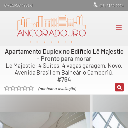
CRECI/SC 4931-J
(47)
2125-6624
Apartamento Duplex no Edifício Lê Majestic
- Pronto para morar
Le Majestic: 4 Suítes, 4 vagas garagem, Novo,
Avenida Brasil em Balneário Camboriú.
#764
(nenhuma avaliação)