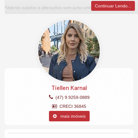
Continuar Lendo...
*Valores sujeitos a alterações sem aviso prévio, consulte
disponibilidade.
Apartamento:
Vista mar
4 Suítes (sendo 2 master com sacada)
Sala de estar
Sala de jantar
Área de serviço
Cozinha integrada
Churrasqueira à gás
Lavabo
Novo
4 vagas garagem privativas.
Tiellen Karnal
(47) 9.9259-0889
O Empreendimento:
CRECI 36845
Academia
Salão de festas
mais imóveis
Sala de jogos
Brinquedoteca
Playground
Piscina adulto e infantil