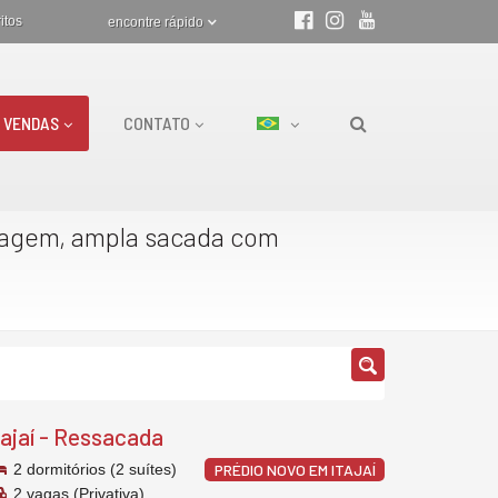
itos
encontre rápido
VENDAS
CONTATO
ragem, ampla sacada com
tajaí
-
Ressacada
2 dormitórios (2 suítes)
PRÉDIO NOVO EM ITAJAÍ
2 vagas (Privativa)