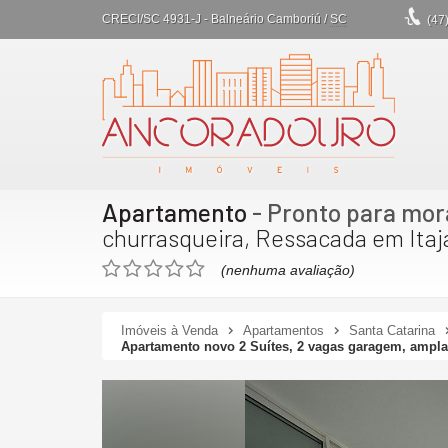
CRECI/SC 4931-J
- Balneário Camboriú /
SC
(47
Apartamento
- Pronto para mor
churrasqueira, Ressacada em Itaja
(nenhuma avaliação)
Imóveis à Venda
Apartamentos
Santa Catarina
Apartamento novo 2 Suítes, 2 vagas garagem, ampla