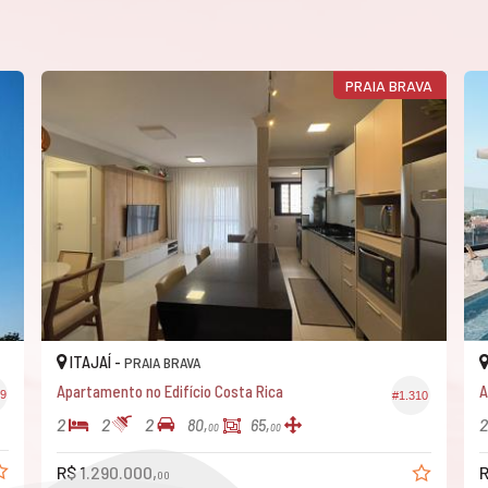
PRAIA BRAVA
ITAJAÍ -
PRAIA BRAVA
Apartamento no Edifício Costa Rica
A
59
#1.310
2
2
2
2
80,
65,
00
00
R$ 1.290.000,
R
00