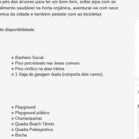
s pés das árvores para ler um bom livro, soltar pipa com as
u alimento saudável na horta orgânica, aventurar-se com seus
mica da cidade e também pedalar com as bicicletas
te disponibilidade.
Banheiro Social
Piso porcelanato nas áreas comuns
Piso vinílico na área íntima
1 Vaga de garagem dupla (comporta dois carros).
Playground
Playground público
Churrasqueiras
Quadra Beach Tênnis
Quadra Poliesportiva
Bocha