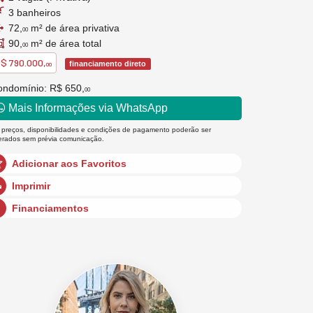
3 banheiros
72,
m² de área privativa
00
90,
m² de área total
00
$ 790.000,
financiamento direto
00
ondomínio: R$ 650,
00
Mais Informações via WhatsApp
 preços, disponibilidades e condições de pagamento poderão ser
terados sem prévia comunicação.
Adicionar aos Favoritos
Imprimir
Financiamentos