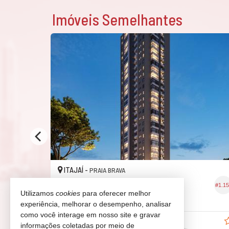
Imóveis Semelhantes
ITAJAÍ -
PRAIA BRAVA
Apartamento no Edifício Positano
#606
#1.1
Utilizamos
cookies
para oferecer melhor
2
2
2
100,
82,
35
00
experiência, melhorar o desempenho, analisar
como você interage em nosso site e gravar
R$ 1.290.000,
00
informações coletadas por meio de