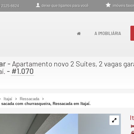
deixe que
ligamos para você
imóveis favor
)
2125-6624
A IMOBILIÁRIA
ar
-
Apartamento novo 2 Suítes, 2 vagas ga
-
#1.070
í.
Itajaí
Ressacada
 sacada com churrasqueira, Ressacada em Itajaí.
I