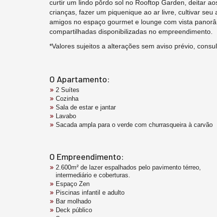
curtir um lindo pôrdo sol no Rooftop Garden, deitar ao
crianças, fazer um piquenique ao ar livre, cultivar se
amigos no espaço gourmet e lounge com vista panorâ
compartilhadas disponibilizadas no empreendimento.
*Valores sujeitos a alterações sem aviso prévio, consul
O Apartamento:
2 Suítes
Cozinha
Sala de estar e jantar
Lavabo
Sacada ampla para o verde com churrasqueira à carvão
O Empreendimento:
2.600m² de lazer espalhados pelo pavimento térreo,
intermediário e coberturas.
Espaço Zen
Piscinas infantil e adulto
Bar molhado
Deck público