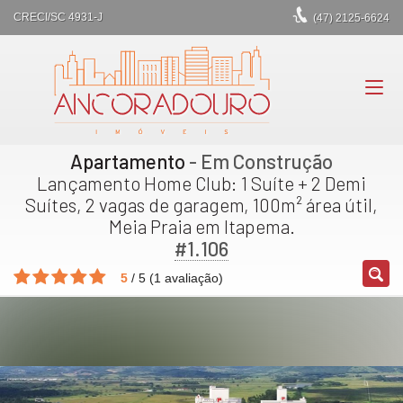
CRECI/SC 4931-J
(47)
2125-6624
Apartamento
- Em Construção
Lançamento Home Club: 1 Suíte + 2 Demi
Suítes, 2 vagas de garagem, 100m² área útil,
Meia Praia em Itapema.
#1.106
5
/
5
(
1
avaliação)