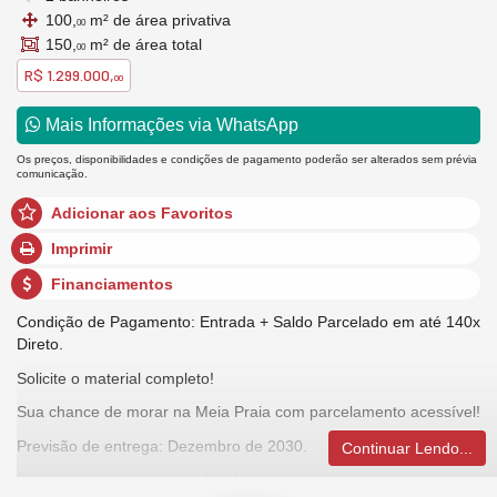
100,
m² de área privativa
00
150,
m² de área total
00
R$ 1.299.000,
00
Mais Informações via WhatsApp
Os preços, disponibilidades e condições de pagamento poderão ser alterados sem prévia
comunicação.
Adicionar aos Favoritos
Imprimir
Financiamentos
Condição de Pagamento: Entrada + Saldo Parcelado em até 140x
Direto.
Solicite o material completo!
Sua chance de morar na Meia Praia com parcelamento acessível!
Previsão de entrega: Dezembro de 2030.
Continuar Lendo...
Registro de Incorporação: 59646