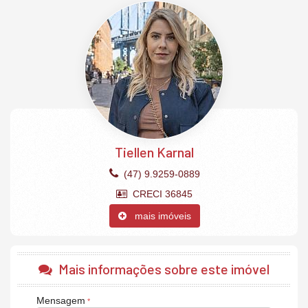
*Valores sujeitos a alterações sem aviso prévio, consulte
disponibilidade.
O Apartamento:
3 Dormitórios (sendo 1 Suíte)
Sala de estar
Sala de jantar
Cozinha integrada
Área de serviço
Banheiro social
Sacada aberta com churrasqueira à carvão
Tiellen Karnal
2 Vagas de garagem privativas.
O empreendimento terá aproximadamente 4.049m² de área de lazer
(47) 9.9259-0889
que serão entregues mobiliadas, decoradas e equipadas.
CRECI 36845
mais imóveis
Mais informações sobre este imóvel
Mensagem