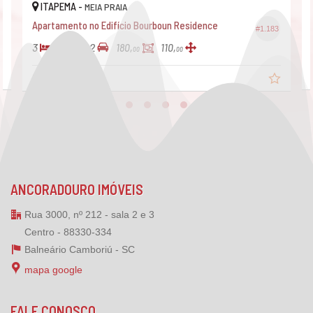
ITAPEMA -
MEIA PRAIA
Apartamento no Edifício Bourboun Residence
#1.183
3
4
2
180,
110,
00
00
R$ 1.790.000,
00
ANCORADOURO IMÓVEIS
Rua 3000, nº 212 - sala 2 e 3
Centro - 88330-334
Balneário Camboriú -
SC
mapa google
FALE CONOSCO