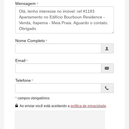
Espaço gourmet
Mensagem
Hall de entrada decorado e mobiliado
Medidores de água, luz e gás individuais
Piscina adulta
Piscina infantil
Piscina térmica
Playground
Sala de jogos
Nome Completo
Salão de festas.
Email
Telefone
*
campos obrigatórios
Ao enviar você está aceitando a
política de privacidade
.