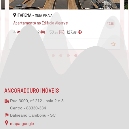
ITAPEMA -
MEIA PRAIA
Apartamento no Edifício Algarve
#238
4
4
2
150,
127,
88
00
R$ 1.535.000,
00
ANCORADOURO IMÓVEIS
Rua 3000, nº 212 - sala 2 e 3
Centro - 88330-334
Balneário Camboriú -
SC
mapa google