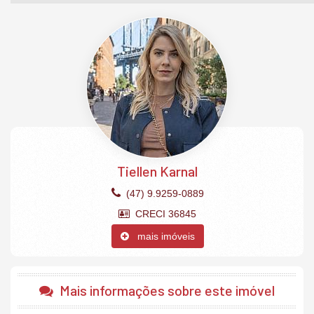
O Apartamento:
3 Suítes
Acabamento em gesso
Área de Serviço
Banheiro Social
Churrasqueira
Gás Individual
Lavabo
Living
Piso em porcelanato
Sacada com churrasqueira à carvão
Sala de jantar
Tiellen Karnal
2 vagas de garagem privativas
Mobiliado, decorado e climatizado.
(47) 9.9259-0889
CRECI 36845
O Empreendimento:
mais imóveis
Academia
Alarme
Brinquedoteca
Circuito Tv
Mais informações sobre este imóvel
Elevador
Entrada p/ banhistas e box de praia