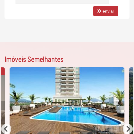
enviar
Imóveis Semelhantes
A