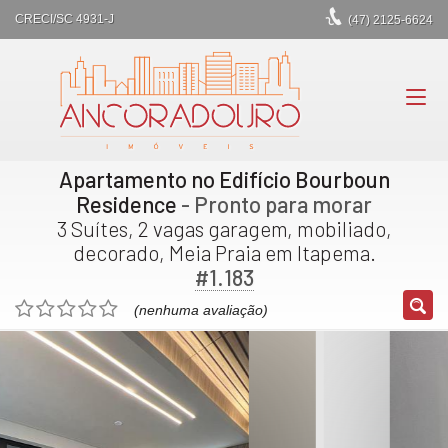
CRECI/SC 4931-J
(47)
2125-6624
Apartamento no Edifício Bourboun
Residence
- Pronto para morar
3 Suítes, 2 vagas garagem, mobiliado,
decorado, Meia Praia em Itapema.
#1.183
(nenhuma avaliação)