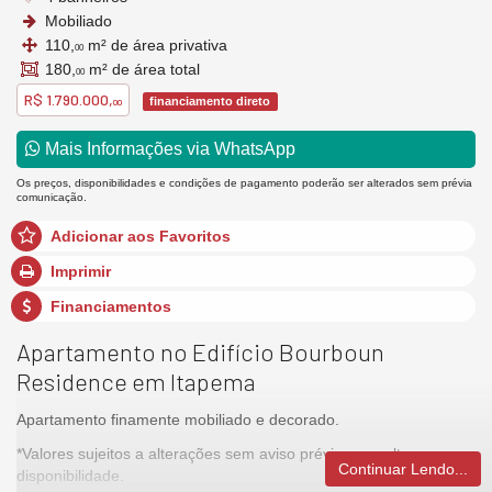
Mobiliado
110,
m² de área privativa
00
180,
m² de área total
00
R$ 1.790.000,
financiamento direto
00
Mais Informações via WhatsApp
Os preços, disponibilidades e condições de pagamento poderão ser alterados sem prévia
comunicação.
Adicionar aos Favoritos
Imprimir
Financiamentos
Apartamento no Edifício Bourboun
Residence em Itapema
Apartamento finamente mobiliado e decorado.
*Valores sujeitos a alterações sem aviso prévio, consulte
Continuar Lendo...
disponibilidade.