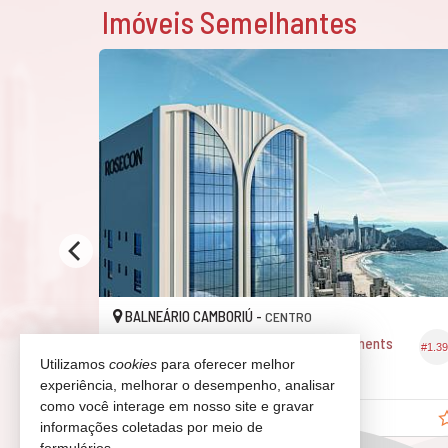
Imóveis Semelhantes
BALNEÁRIO CAMBORIÚ -
CENTRO
Apartamento no Edifício Memorare Apartments
#435
#1.396
Utilizamos
cookies
para oferecer melhor
4
6
3
406,
221,
07
02
experiência, melhorar o desempenho, analisar
como você interage em nosso site e gravar
R$ 7.659.986,
a partir de
40
informações coletadas por meio de