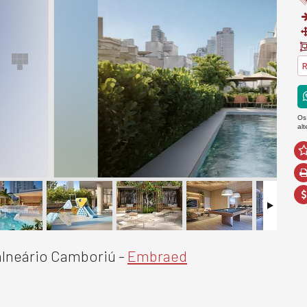
R
Os
al
alneário Camboriú -
Embraed