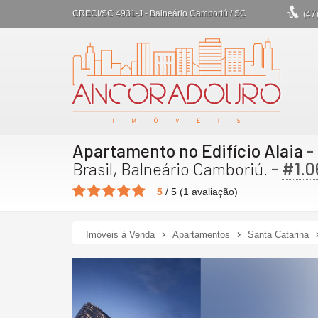
CRECI/SC 4931-J
- Balneário Camboriú /
SC
(47
Apartamento no Edifício Alaia
-
-
#1.0
Brasil, Balneário Camboriú.
5
/
5
(
1
avaliação)
Imóveis à Venda
Apartamentos
Santa Catarina