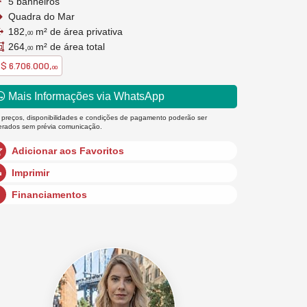
5 banheiros
Quadra do Mar
182,
m² de área privativa
00
264,
m² de área total
00
$ 6.706.000,
00
Mais Informações via WhatsApp
 preços, disponibilidades e condições de pagamento poderão ser
terados sem prévia comunicação.
Adicionar aos Favoritos
Imprimir
Financiamentos