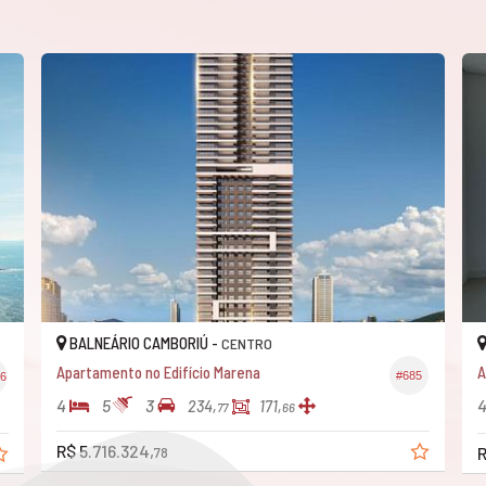
BALNEÁRIO CAMBORIÚ -
BAL
CENTRO
Apartamento no Edifício Marena
Aparta
#685
4
5
3
4
234,
171,
77
66
R$ 5.716.324,
R$ 6.
78