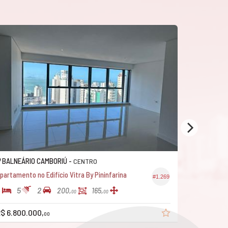
NEÁRIO CAMBORIÚ -
BALNEÁRIO CA
CENTRO
mento no Edifício Vitra By Pininfarina
Apartamento no 
#1.269
5
2
4
5
3
200,
165,
00
00
800.000,
R$ 5
a partir de
00