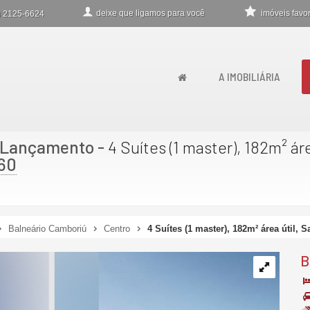
deixe que
ligamos para você
imóveis favor
)
2125-6624
A IMOBILIÁRIA
 Lançamento
-
4 Suítes (1 master), 182m² ár
60
Balneário Camboriú
Centro
4 Suítes (1 master), 182m² área útil, 
B