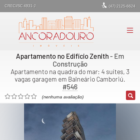
CRECI/SC 4931-J
(47)
2125-6624
Apartamento no Edifício Zenith
- Em
Construção
Apartamento na quadra do mar: 4 suítes, 3
vagas garagem em Balneário Camboriú.
#546
(nenhuma avaliação)