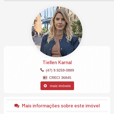
Previsão de entrega: Dezembro de 2024.
*Valores sujeitos a alterações sem aviso prévio, consulte
disponibilidade.
Apartamento
4 suítes
Churrasqueira Carvão
Acabamento em gesso
Banheiro Auxiliar
Circuito Tv
Cozinha
Tiellen Karnal
Fechadura com senha na porta de entrada
Hidromassagem
(47) 9.9259-0889
Interfone
Living
CRECI 36845
Porcelanato
Sala de Estar
mais imóveis
Varanda
Vista Panorâmica
Acessibilidade para PNE
Aquecimento á Gás
Mais informações sobre este imóvel
Banheira Hidromassagem
Banheiro Social