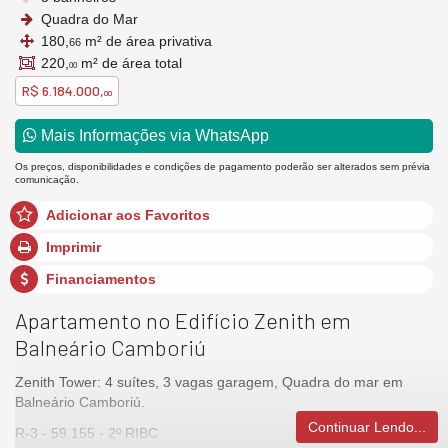
Quadra do Mar
180,
m² de área privativa
66
220,
m² de área total
00
R$ 6.184.000,
00
Mais Informações via WhatsApp
Os preços, disponibilidades e condições de pagamento poderão ser alterados sem prévia
comunicação.
Adicionar aos Favoritos
Imprimir
Financiamentos
Apartamento no Edifício Zenith em
Balneário Camboriú
Zenith Tower: 4 suítes, 3 vagas garagem, Quadra do mar em
Balneário Camboriú.
Continuar Lendo...
R-3 - 59.155 - 2º RIBC