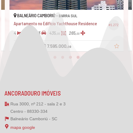
Sala de games
Salão de festas
BALNEÁRIO CAMBORIÚ -
BARRA SUL
Apartamento no Edifício Yachthouse Residence
#1.272
4
6
3
435,
265,
00
00
R$ 8.145.000
R$ 7.595.000,
00
ANCORADOURO IMÓVEIS
Rua 3000, nº 212 - sala 2 e 3
Centro - 88330-334
Balneário Camboriú -
SC
mapa google