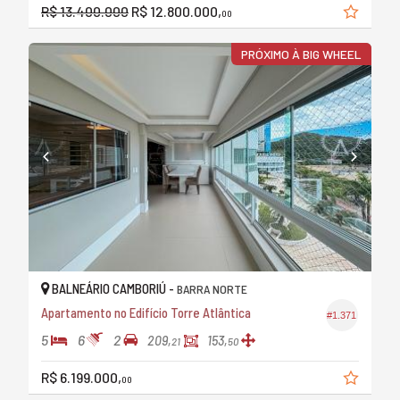
R$ 13.400.000
R$ 12.800.000,
00
PRÓXIMO À BIG WHEEL
BALNEÁRIO CAMBORIÚ -
BARRA NORTE
Apartamento no Edifício Torre Atlântica
#1.371
5
6
2
209,
153,
21
50
R$ 6.199.000,
00