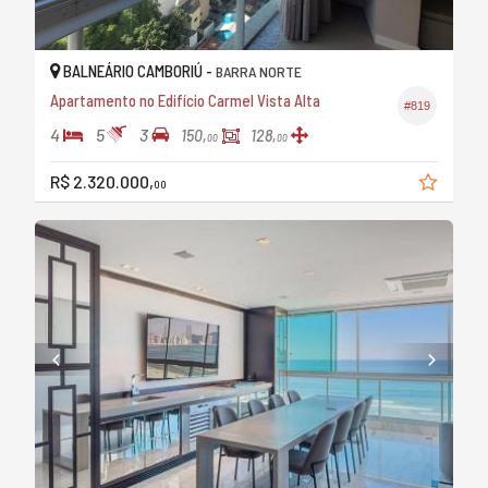
BALNEÁRIO CAMBORIÚ -
BARRA NORTE
Apartamento no Edifício Carmel Vista Alta
#819
4
5
3
150,
128,
00
00
R$ 2.320.000,
00