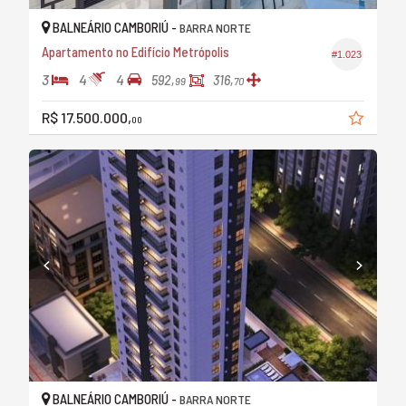
BALNEÁRIO CAMBORIÚ -
BARRA NORTE
Apartamento no Edifício Metrópolis
#1.023
3
4
4
592,
316,
99
70
R$ 17.500.000,
00
BALNEÁRIO CAMBORIÚ -
BARRA NORTE