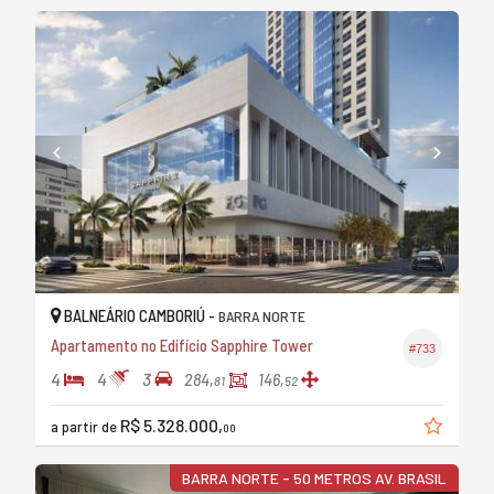
BALNEÁRIO CAMBORIÚ -
BARRA NORTE
Apartamento no Edifício Sapphire Tower
#733
4
4
3
284,
146,
81
52
R$ 5.328.000,
a partir de
00
BARRA NORTE - 50 METROS AV. BRASIL