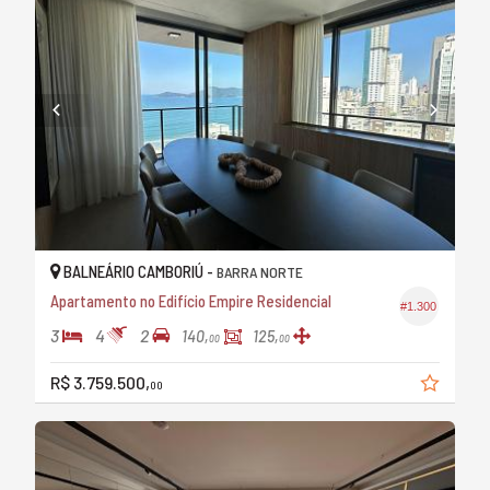
BALNEÁRIO CAMBORIÚ -
BARRA NORTE
Apartamento no Edifício Empire Residencial
#1.300
3
4
2
140,
125,
00
00
R$ 3.759.500,
00