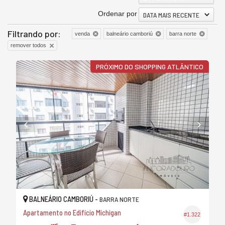
Ordenar por
DATA MAIS RECENTE
Filtrando por:
venda
balneário camboriú
barra norte
remover todos
PRÓXIMO DO SHOPPING ATLÂNTICO
BALNEÁRIO CAMBORIÚ -
BARRA NORTE
Apartamento no Edifício Michigan
#1.322