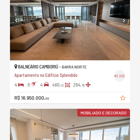
BALNEÁRIO CAMBORIÚ -
BARRA NORTE
Apartamento no Edifício Splendido
#1.102
4
5
4
460,
264,
16
00
R$ 16.950.000,
00
MOBILIADO E DECORADO