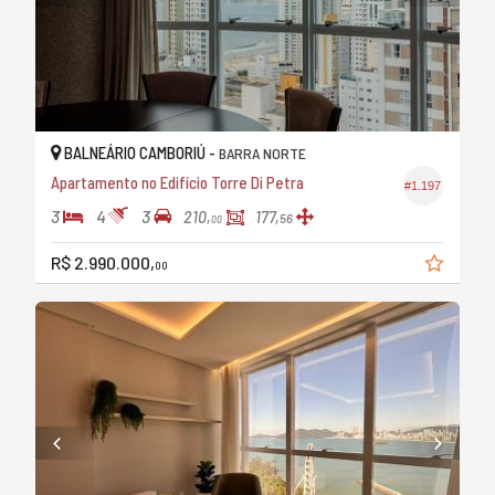
BALNEÁRIO CAMBORIÚ -
BARRA NORTE
Apartamento no Edifício Torre Di Petra
#1.197
3
4
3
210,
177,
56
00
R$ 2.990.000,
00