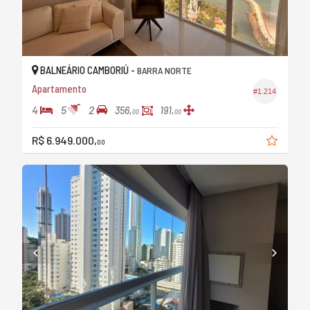
BALNEÁRIO CAMBORIÚ -
BARRA NORTE
Apartamento
#1.214
4
5
2
356,
191,
00
00
R$ 6.949.000,
00