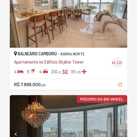
BALNEÁRIO CAMBORIÚ -
BARRA NORTE
Apartamento no Edifício Skyline Tower
#1.125
4
5
4
310,
151,
28
00
R$ 7.899.000,
00
PRÓXIMO DA BIG WHEEL