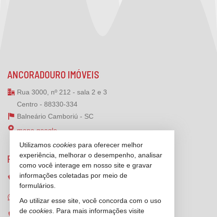
ANCORADOURO IMÓVEIS
Rua 3000, nº 212 - sala 2 e 3
Centro - 88330-334
Balneário Camboriú -
SC
mapa google
Utilizamos
cookies
para oferecer melhor
experiência, melhorar o desempenho, analisar
FALE CONOSCO
como você interage em nosso site e gravar
informações coletadas por meio de
(47)
2125-6624
formulários.
(47) 99173-1547 (WhatsApp)
Ao utilizar esse site, você concorda com o uso
de
cookies
. Para mais informações visite
ligamos para você