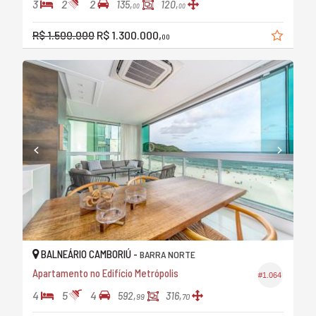
3
2
2
135,
120,
00
00
R$ 1.500.000
R$ 1.300.000,
00
BALNEÁRIO CAMBORIÚ -
BARRA NORTE
Apartamento no Edifício Metrópolis
#1.064
4
5
4
592,
316,
99
70