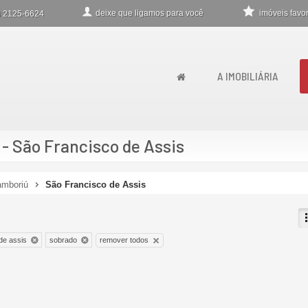
deixe que
ligamos para você
imóveis favor
)
2125-6624
A IMOBILIÁRIA
- São Francisco de Assis
mboriú
São Francisco de Assis
remover todos
de assis
sobrado