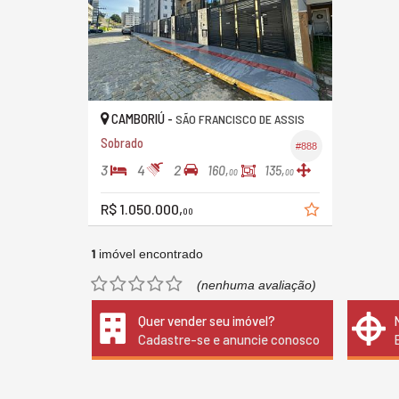
CAMBORIÚ -
SÃO FRANCISCO DE ASSIS
Sobrado
#888
3
4
2
160,
135,
00
00
R$ 1.050.000,
00
1
imóvel encontrado
(nenhuma avaliação)
Quer vender seu imóvel?
Cadastre-se e anuncie conosco