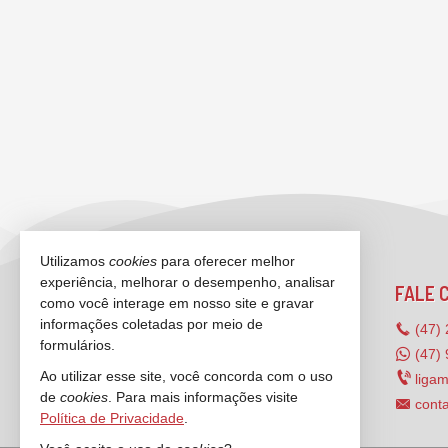
Utilizamos
cookies
para oferecer melhor
experiência, melhorar o desempenho, analisar
ANCORADOURO IMÓVEIS
FALE 
como você interage em nosso site e gravar
informações coletadas por meio de
Rua 3000, nº 212 - sala 2 e 3
(47)
formulários.
Centro - 88330-334
(47)
Ao utilizar esse site, você concorda com o uso
Balneário Camboriú -
SC
liga
de
cookies
. Para mais informações visite
mapa google
cont
Política de Privacidade
.