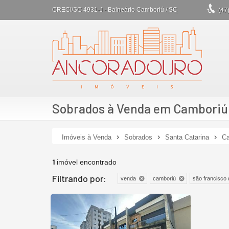
CRECI/SC 4931-J
- Balneário Camboriú /
SC
(47
Sobrados à Venda em Camboriú 
Imóveis à Venda
Sobrados
Santa Catarina
Ca
1
imóvel encontrado
Filtrando por:
venda
camboriú
são francisco 