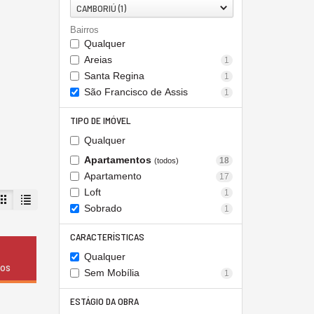
CAMBORIÚ (1)
Bairros
Qualquer
Areias
1
Santa Regina
1
São Francisco de Assis
1
TIPO DE IMÓVEL
Qualquer
Apartamentos
18
(todos)
Apartamento
17
Loft
1
Sobrado
1
CARACTERÍSTICAS
Qualquer
dos
Sem Mobília
1
ESTÁGIO DA OBRA