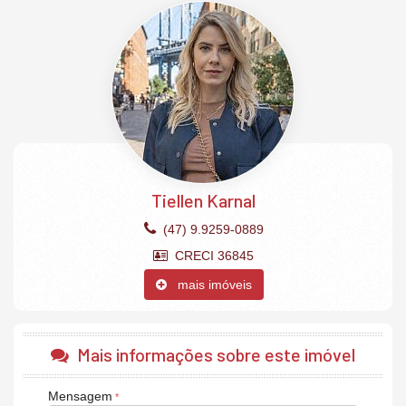
Espera para split
Acabamento em gesso
Fechadura com senha na porta de entrada
Churrasqueira
Piso porcelanato
Hidrômetro Individual
Sacada
Sala de Estar
Circuito Tv
Banheiro Social
Varanda Gourmet
Gás Individual
Tiellen Karnal
2 vagas garagem privativas.
O Empreendimento:
(47) 9.9259-0889
Interfone
CRECI 36845
Internet
Circuito Tv.
mais imóveis
Mais informações sobre este imóvel
Mensagem