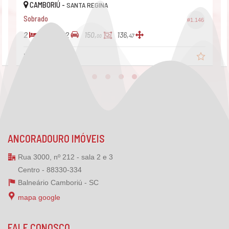
CAMBORIÚ -
SANTA REGINA
Sobrado
#1.146
2
3
2
150,
136,
47
00
R$ 879.990,
00
ANCORADOURO IMÓVEIS
Rua 3000, nº 212 - sala 2 e 3
Centro - 88330-334
Balneário Camboriú -
SC
mapa google
FALE CONOSCO