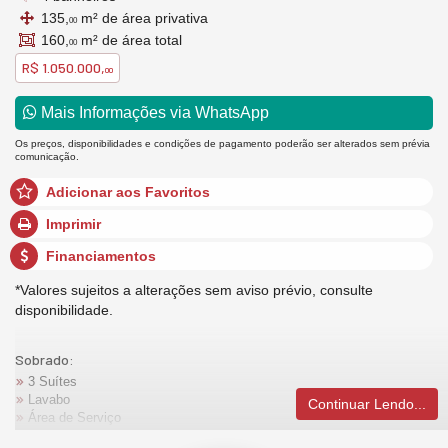
135,
m² de área privativa
00
160,
m² de área total
00
R$ 1.050.000,
00
Mais Informações via WhatsApp
Os preços, disponibilidades e condições de pagamento poderão ser alterados sem prévia
comunicação.
Adicionar aos Favoritos
Imprimir
Financiamentos
*Valores sujeitos a alterações sem aviso prévio, consulte
disponibilidade.
Sobrado:
3 Suítes
Lavabo
Continuar Lendo...
Área de Serviço
Infraestrutura para água quente