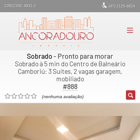
CRECI/SC 4931-J
(47)
2125-6624
Sobrado
- Pronto para morar
Sobrado à 5 min do Centro de Balneário
Camboriú: 3 Suítes, 2 vagas garagem,
mobiliado
#888
(nenhuma avaliação)