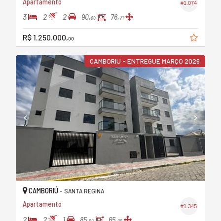
Apartamento
#1.074
3
2
2
90,
76,
71
00
R$ 1.250.000,
00
CAMBORIÚ - ENTREGUE MARÇO 2026
CAMBORIÚ -
SANTA REGINA
Apartamento
#1.345
2
2
1
85,
65,
00
00