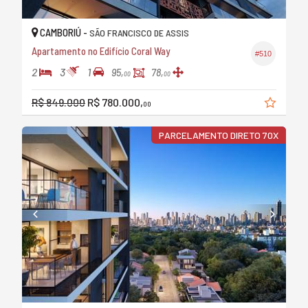
CAMBORIÚ -
SÃO FRANCISCO DE ASSIS
Apartamento no Edifício Coral Way
#510
2
3
1
95,
78,
00
00
R$ 849.000
R$ 780.000,
00
PARCELAMENTO DIRETO 70X