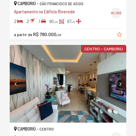
CAMBORIÚ -
SÃO FRANCISCO DE ASSIS
Apartamento no Edifício Riverside
#1.069
2
2
1
90,
67,
00
00
R$ 780.000,
a partir de
00
CENTRO - CAMBORIÚ
CAMBORIÚ -
CENTRO