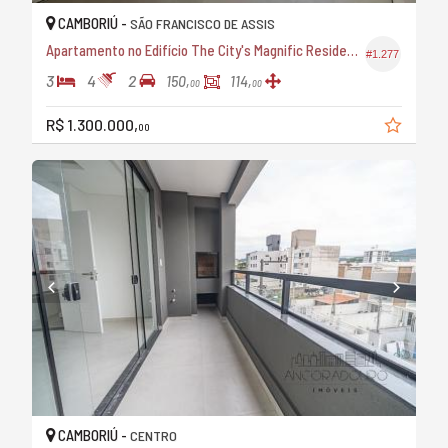
CAMBORIÚ -
SÃO FRANCISCO DE ASSIS
Apartamento no Edifício The City's Magnific Residence
#1.277
3
4
2
150,
114,
00
00
R$ 1.300.000,
00
CAMBORIÚ -
CENTRO