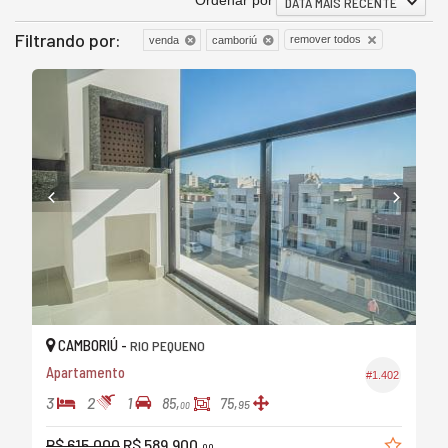
Ordenar por
DATA MAIS RECENTE
Filtrando por:
remover todos
venda
camboriú
CAMBORIÚ -
RIO PEQUENO
Apartamento
#1.402
3
2
1
85,
75,
95
00
R$ 615.000
R$ 589.900,
00