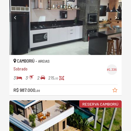
CAMBORIÚ -
AREIAS
Sobrado
#1.336
3
3
2
215,
00
R$ 987.000,
00
RESERVA CAMBORIÚ