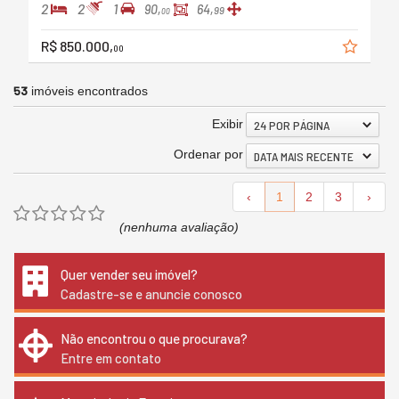
2
2
1
90,
64,
99
00
R$ 850.000,
00
53
imóveis encontrados
Exibir
24 POR PÁGINA
Ordenar por
DATA MAIS RECENTE
‹
1
2
3
›
(nenhuma avaliação)
Quer vender seu imóvel?
Cadastre-se e anuncie conosco
Não encontrou o que procurava?
Entre em contato