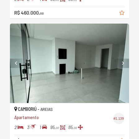
R$ 460.000,
00
CAMBORIÚ -
AREIAS
Apartamento
#1.139
2
3
1
95,
85,
00
00