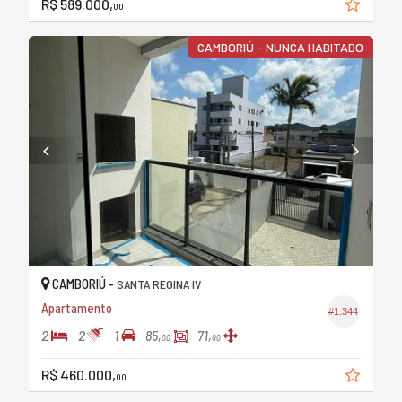
R$ 589.000,
00
CAMBORIÚ - NUNCA HABITADO
CAMBORIÚ -
SANTA REGINA IV
Apartamento
#1.344
2
2
1
85,
71,
00
00
R$ 460.000,
00