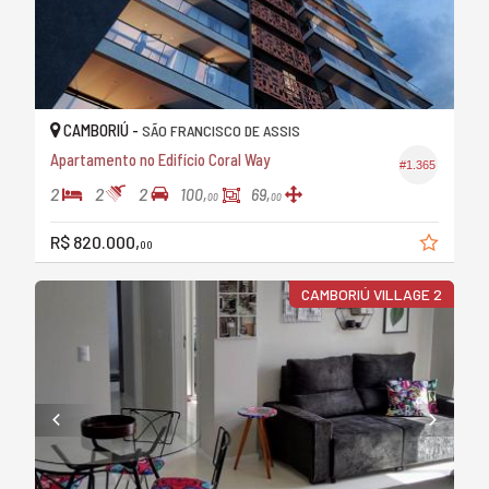
CAMBORIÚ -
SÃO FRANCISCO DE ASSIS
Apartamento no Edifício Coral Way
#1.365
2
2
2
100,
69,
00
00
R$ 820.000,
00
CAMBORIÚ VILLAGE 2