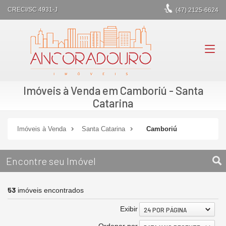
CRECI/SC 4931-J
(47)
2125-6624
Imóveis à Venda em Camboriú - Santa
Catarina
Imóveis à Venda
Santa Catarina
Camboriú
Encontre seu Imóvel
53
imóveis encontrados
Exibir
24 POR PÁGINA