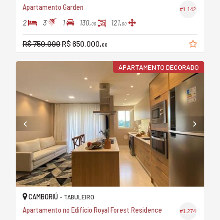
Apartamento Garden
#1.142
2
3
1
130,
121,
00
00
R$ 750.000
R$ 650.000,
00
APARTAMENTO DECORADO
CAMBORIÚ -
TABULEIRO
Apartamento no Edifício Royal Forest Residence
#1.274