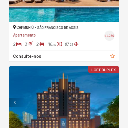
CAMBORIÚ -
SÃO FRANCISCO DE ASSIS
Apartamento
#1.270
2
3
2
110,
87,
23
00
Consulte-nos
LOFT DUPLEX