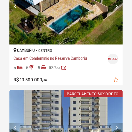
CAMBORIÚ -
CENTRO
Casa em Condomínio no Reserva Camboriú
#1.332
4
6
6
820,
00
R$ 10.500.000,
00
PARCELAMENTO 50X DIRETO.