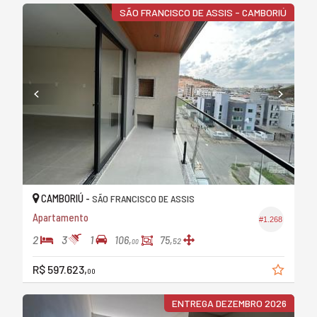
SÃO FRANCISCO DE ASSIS - CAMBORIÚ
CAMBORIÚ -
SÃO FRANCISCO DE ASSIS
Apartamento
#1.268
2
3
1
106,
75,
52
00
R$ 597.623,
00
ENTREGA DEZEMBRO 2026