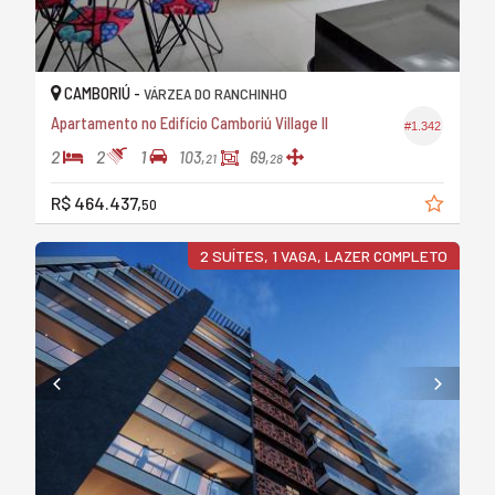
CAMBORIÚ -
VÁRZEA DO RANCHINHO
Apartamento no Edifício Camboriú Village II
#1.342
2
2
1
103,
69,
21
28
R$ 464.437,
50
2 SUÍTES, 1 VAGA, LAZER COMPLETO