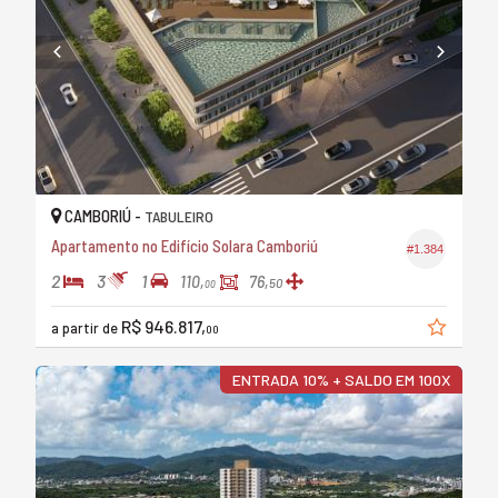
CAMBORIÚ -
TABULEIRO
Apartamento no Edifício Solara Camboriú
#1.384
2
3
1
110,
76,
50
00
R$ 946.817,
a partir de
00
ENTRADA 10% + SALDO EM 100X