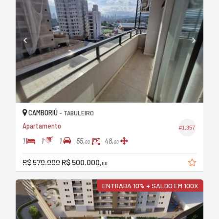
CAMBORIÚ -
TABULEIRO
Apartamento
#1.357
1
1
1
55,
48,
00
00
R$ 570.000
R$ 500.000,
00
ENTRADA 10% + SALDO EM 100X