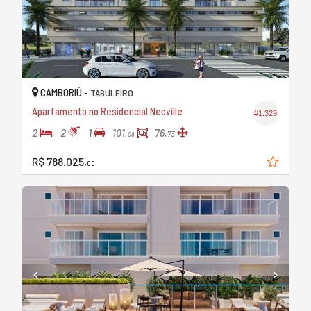
CAMBORIÚ -
TABULEIRO
Apartamento no Residencial Neoville
#1.329
2
2
1
101,
76,
73
08
R$ 788.025,
00