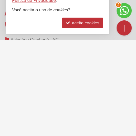
Política de Privacidade
.
3
Você aceita o uso de
cookies
?
ANCORADOURO IMÓVEIS
aceito cookies
Rua 3000, nº 212 - sala 2 e 3
Centro - 88330-334
Balneário Camboriú -
SC
mapa google
FALE CONOSCO
(47)
2125-6624
(47) 99173-1547 (WhatsApp)
ligamos para você
contato@ancoradouroimoveis.com.br