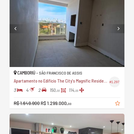
CAMBORIÚ -
SÃO FRANCISCO DE ASSIS
Apartamento no Edifício The City's Magnific Residence
#1.297
3
4
2
150,
114,
00
00
R$ 1.649.900
R$ 1.299.000,
00