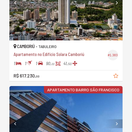
CAMBORIÚ -
TABULEIRO
Apartamento no Edifício Solara Camboriú
#1.383
1
1
1
90,
41,
50
00
R$ 617.230,
00
APARTAMENTO BAIRRO SÃO FRANCISCO