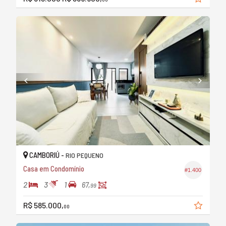
CAMBORIÚ -
RIO PEQUENO
Casa em Condomínio
#1.400
2
3
1
67,
99
R$ 585.000,
00