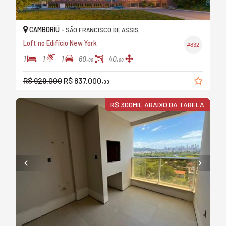
CAMBORIÚ -
SÃO FRANCISCO DE ASSIS
Loft no Edifício New York
#832
1
1
1
60,
40,
00
00
R$ 929.000
R$ 837.000,
00
R$ 300MIL ABAIXO DA TABELA