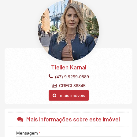
Área de serviço
Living integrado
Piso porcelanato
Banheiro social
Cozinha com móveis sob medida
Churrasqueira à carvão
Piso vinílico nos quartos
Teto rebaixado em gesso
Porta com fechadura eletrônica
2 vagas de garagem privativas.
Tiellen Karnal
O Empreendimento:
2 Elevadores
(47) 9.9259-0889
Piscina
CRECI 36845
Academia
Sauna
mais imóveis
Salão de festas
Salão de jogos
Cinema
Brinquedoteca.
Mais informações sobre este imóvel
Mensagem