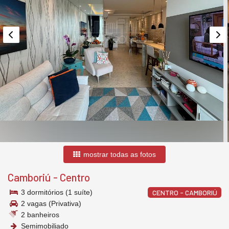
mostrar todas as fotos
Camboriú
-
Centro
3 dormitórios (1 suíte)
CENTRO - CAMBORIÚ
2 vagas (Privativa)
2 banheiros
Semimobiliado