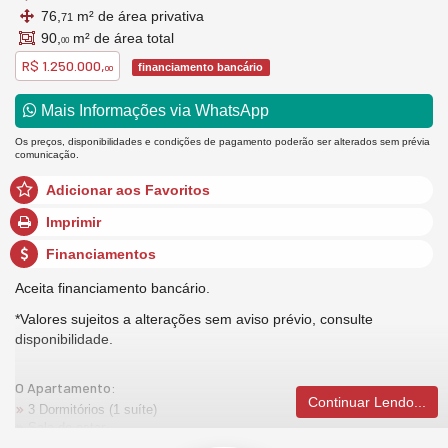
76,
m² de área privativa
71
90,
m² de área total
00
R$ 1.250.000,
financiamento bancário
00
Mais Informações via WhatsApp
Os preços, disponibilidades e condições de pagamento poderão ser alterados sem prévia
comunicação.
Adicionar aos Favoritos
Imprimir
Financiamentos
Aceita financiamento bancário.
*Valores sujeitos a alterações sem aviso prévio, consulte
disponibilidade.
O Apartamento:
Continuar Lendo...
3 Dormitórios (1 suíte)
Sala de estar
Sala de jantar