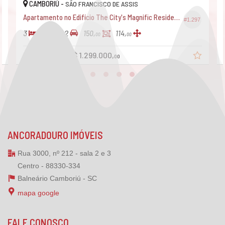
CAMBORIÚ -
SÃO FRANCISCO DE ASSIS
Apartamento no Edifício The City's Magnific Residence
#1.297
3
4
2
150,
114,
00
00
R$ 1.649.900
R$ 1.299.000,
00
ANCORADOURO IMÓVEIS
Rua 3000, nº 212 - sala 2 e 3
Centro - 88330-334
Balneário Camboriú -
SC
mapa google
FALE CONOSCO