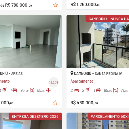
R$ 1.250.000,
R$ 780.000,
r de
00
00
CAMBORIÚ - NUNCA H
ORIÚ -
CAMBORIÚ -
AREIAS
SANTA REGINA IV
mento
Apartamento
#1.139
3
1
2
2
1
95,
85,
85,
71,
00
00
00
00
.000,
R$ 460.000,
00
00
ENTREGA DEZEMBRO 2026
PARCELAMENTO 50X 