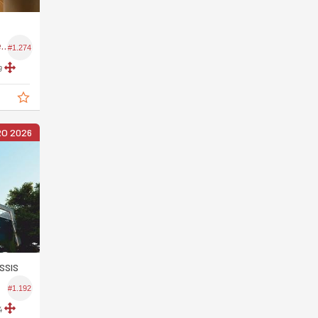
Apartamento no Edifício Royal Forest Residence
#1.274
9
O 2026
SSIS
#1.192
4