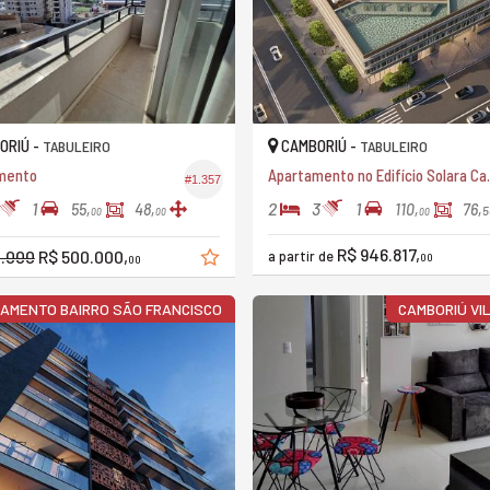
ORIÚ -
CAMBORIÚ -
TABULEIRO
TABULEIRO
mento
Apartamento
#1.357
1
2
3
1
55,
48,
110,
76,
5
00
00
00
R$ 946.817,
0.000
R$ 500.000,
a partir de
00
00
AMENTO BAIRRO SÃO FRANCISCO
CAMBORIÚ VI