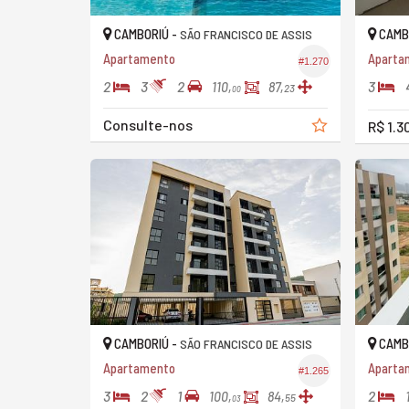
CAMBORIÚ -
CAMB
SÃO FRANCISCO DE ASSIS
Apartamento
#1.270
2
3
2
3
110,
87,
23
00
Consulte-nos
R$ 1.3
CAMBORIÚ -
CAMB
SÃO FRANCISCO DE ASSIS
Apartamento
Aparta
#1.265
3
2
1
2
100,
84,
55
03