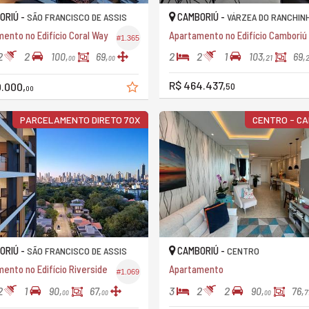
ORIÚ -
CAMBORIÚ -
SÃO FRANCISCO DE ASSIS
VÁRZEA DO RANCHIN
ento no Edifício Coral Way
A
#1.365
2
2
2
2
1
100,
69,
103,
69,
21
00
00
R$ 464.437,
.000,
50
00
PARCELAMENTO DIRETO 70X
CENTRO - C
ORIÚ -
CAMBORIÚ -
SÃO FRANCISCO DE ASSIS
CENTRO
ento no Edifício Riverside
Apartamento
#1.069
2
1
3
2
2
90,
67,
90,
76,
7
00
00
00