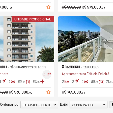
0.000,
R$ 659.000
R$ 579.000,
00
00
UNIDADE PROMOCIONAL
ORIÚ -
CAMBORIÚ -
SÃO FRANCISCO DE ASSIS
TABULEIRO
mento
Apartamento no Edifício Felicitá
#1.187
3
1
2
2
1
80,
67,
80,
71,
15
60
00
00
9.900
R$ 530.000,
R$ 765.000,
00
00
Ordenar por
Exibir
DATA MAIS RECENTE
24 POR PÁGINA