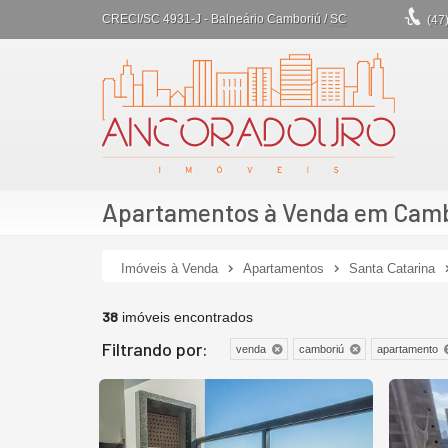
CRECI/SC 4931-J
- Balneário Camboriú /
SC
(47
Apartamentos à Venda em Cambo
Imóveis à Venda
Apartamentos
Santa Catarina
38
imóveis encontrados
Filtrando por:
venda
camboriú
apartamento