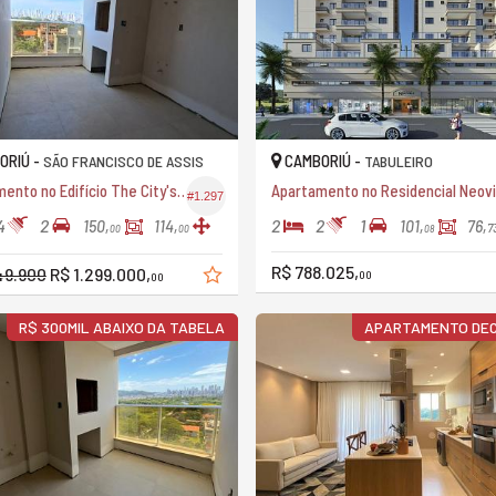
ORIÚ -
CAMBORIÚ -
SÃO FRANCISCO DE ASSIS
TABULEIRO
Apartamento no Edifício The City's Magnific Residence
A
#1.297
4
2
2
2
1
150,
114,
101,
76,
7
00
00
08
R$ 788.025,
49.900
R$ 1.299.000,
00
00
R$ 300MIL ABAIXO DA TABELA
APARTAMENTO DE