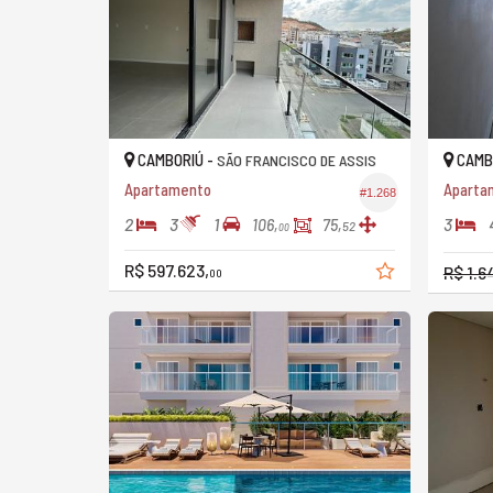
CAMBORIÚ -
CAMB
SÃO FRANCISCO DE ASSIS
Apartamento
#1.268
2
3
1
3
106,
75,
52
00
R$ 597.623,
R$ 1.6
00