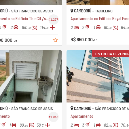
ORIÚ -
CAMBORIÚ -
SÃO FRANCISCO DE ASSIS
TABULEIRO
Apartamento no Edifício The City's Magnific Residence
#1.277
4
2
2
2
1
150,
114,
90,
64,
9
00
00
00
R$ 850.000,
00.000,
00
00
ENTREGA DEZEMBR
ORIÚ -
CAMBORIÚ -
SÃO FRANCISCO DE ASSIS
SÃO FRANCISCO DE A
mento
Apartamento
#1.043
1
1
2
3
1
80,
58,
82,
70,
71
6
00
00