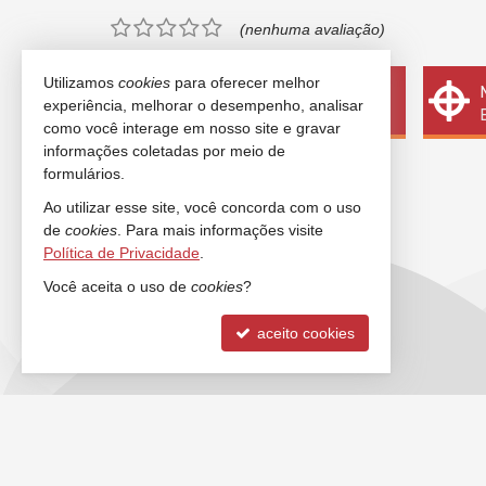
(nenhuma avaliação)
Utilizamos
cookies
para oferecer melhor
Quer vender seu imóvel?
experiência, melhorar o desempenho, analisar
Cadastre-se e anuncie conosco
como você interage em nosso site e gravar
informações coletadas por meio de
formulários.
Ao utilizar esse site, você concorda com o uso
de
cookies
. Para mais informações visite
Política de Privacidade
.
Você aceita o uso de
cookies
?
aceito cookies
ANCORADOURO IMÓVEIS
FALE 