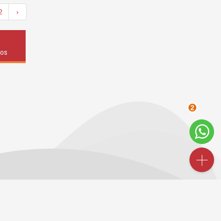
2
›
dos
2
INDICADORES
FINANCEIROS