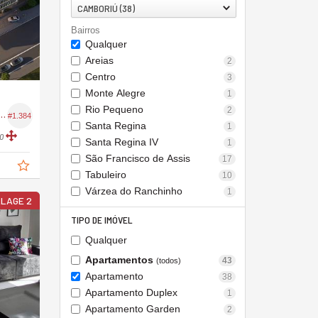
CAMBORIÚ (38)
Bairros
Qualquer
Areias
2
Centro
3
Monte Alegre
1
Rio Pequeno
2
 no Edifício Solara Camboriú
#1.384
Santa Regina
1
0
Santa Regina IV
1
São Francisco de Assis
17
Tabuleiro
10
Várzea do Ranchinho
1
LLAGE 2
TIPO DE IMÓVEL
Qualquer
Apartamentos
43
(todos)
Apartamento
38
Apartamento Duplex
1
Apartamento Garden
2