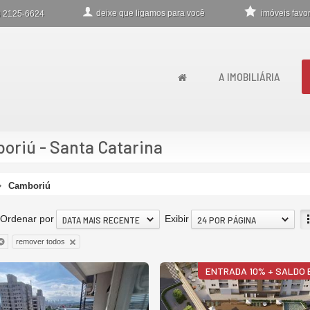
deixe que
ligamos para você
imóveis favor
)
2125-6624
A IMOBILIÁRIA
riú - Santa Catarina
Camboriú
Ordenar por
Exibir
DATA MAIS RECENTE
24 POR PÁGINA
remover todos
ENTRADA 10% + SALDO 