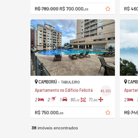
R$ 780.000
R$ 700.000,
R$ 46
00
CAMBORIÚ -
CAMB
TABULEIRO
Apartamento no Edifício Felicitá
Aparta
#1.151
2
2
1
2
80,
71,
60
00
R$ 750.000,
R$ 74
00
38
imóveis encontrados