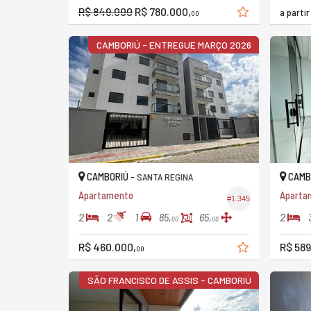
R$ 849.000
R$ 780.000,
a parti
00
CAMBORIÚ - ENTREGUE MARÇO 2026
CAMBORIÚ -
CAMB
SANTA REGINA
Apartamento
Aparta
#1.345
2
2
1
2
85,
65,
00
00
R$ 460.000,
R$ 589
00
SÃO FRANCISCO DE ASSIS - CAMBORIÚ