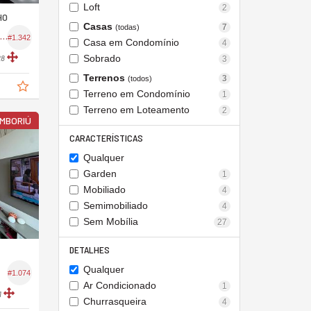
Loft
2
HO
Casas
7
(todas)
partamento no Edifício Camboriú Village II
#1.342
Casa em Condomínio
4
Sobrado
28
3
Terrenos
3
(todos)
Terreno em Condomínio
1
Terreno em Loteamento
2
AMBORIÚ
CARACTERÍSTICAS
Qualquer
Garden
1
Mobiliado
4
Semimobiliado
4
Sem Mobília
27
DETALHES
Qualquer
#1.074
Ar Condicionado
1
1
Churrasqueira
4