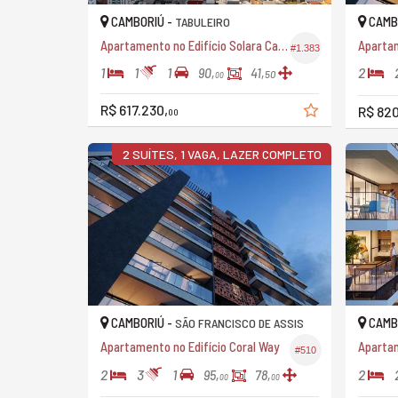
CAMBORIÚ -
CAMB
TABULEIRO
Apartamento no Edifício Solara Camboriú
Apartam
#1.383
1
1
1
2
90,
41,
50
00
R$ 617.230,
R$ 820
00
2 SUÍTES, 1 VAGA, LAZER COMPLETO
CAMBORIÚ -
CAMB
SÃO FRANCISCO DE ASSIS
Apartamento no Edifício Coral Way
Apartam
#510
2
3
1
2
95,
78,
00
00