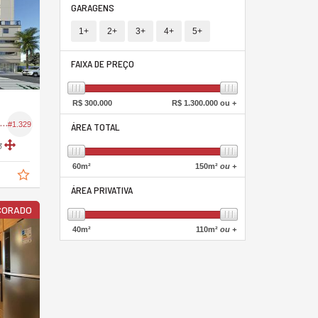
GARAGENS
1+
2+
3+
4+
5+
FAIXA DE PREÇO
R$
300.000
R$
1.300.000 ou +
partamento no Residencial Neoville
#1.329
ÁREA TOTAL
3
60
m²
150
m²
ou +
ÁREA PRIVATIVA
CORADO
40
m²
110
m²
ou +