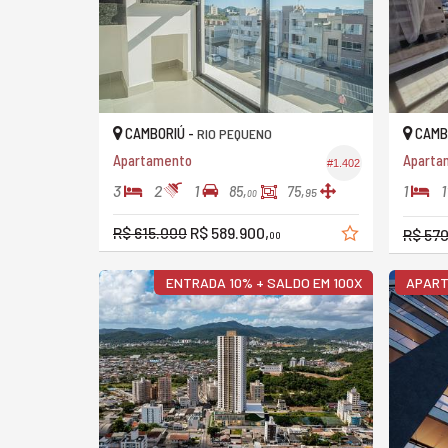
CAMBORIÚ -
CAMB
RIO PEQUENO
Apartamento
Aparta
#1.402
3
2
1
1
1
85,
75,
95
00
R$ 615.000
R$ 589.900,
R$ 57
00
ENTRADA 10% + SALDO EM 100X
APART