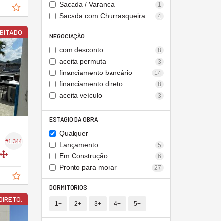
Sacada / Varanda
1
Sacada com Churrasqueira
4
ABITADO
NEGOCIAÇÃO
com desconto
8
aceita permuta
3
financiamento bancário
14
financiamento direto
8
aceita veículo
3
ESTÁGIO DA OBRA
Qualquer
#1.344
Lançamento
5
Em Construção
6
Pronto para morar
27
DORMITÓRIOS
DIRETO.
1+
2+
3+
4+
5+