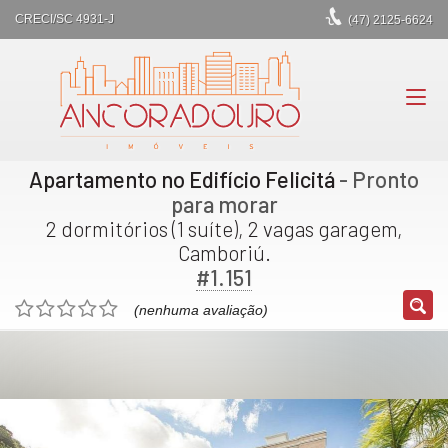
CRECI/SC 4931-J
(47)
2125-6624
Apartamento no Edifício Felicitá
- Pronto
para morar
2 dormitórios (1 suíte), 2 vagas garagem,
Camboriú.
#1.151
(nenhuma avaliação)