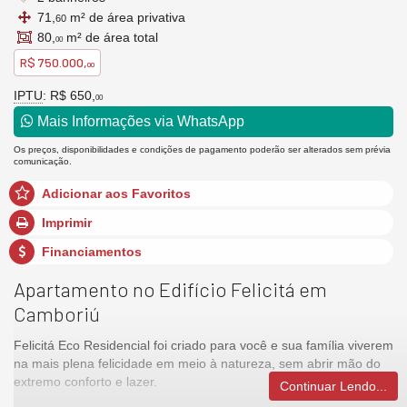
71,
m² de área privativa
60
80,
m² de área total
00
R$ 750.000,
00
IPTU
: R$ 650,
00
Mais Informações via WhatsApp
Os preços, disponibilidades e condições de pagamento poderão ser alterados sem prévia
comunicação.
Adicionar aos Favoritos
Imprimir
Financiamentos
Apartamento no Edifício Felicitá em
Camboriú
Felicitá Eco Residencial foi criado para você e sua família viverem
na mais plena felicidade em meio à natureza, sem abrir mão do
extremo conforto e lazer.
Continuar Lendo...