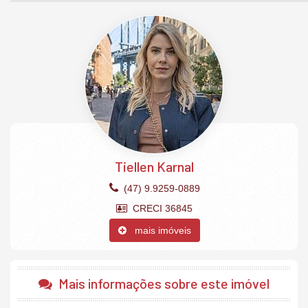
Uma trilha ecológica com aproximadamente 1000 metros de
extensão permite você desfrutar de momentos incríveis ao lado
da sua família.
Além de tudo isso, você estará em um local tranquilo a menos de
10 minutos da belíssima praia de Balneário Camboriú e de
diversos outros pontos turísticos do Estado de Santa Catarina.
*Valores sujeitos a alterações sem aviso prévio. Consulte
disponibilidade.
O Apartamento:
Tiellen Karnal
02 Dormitórios (sendo 1 suíte)
Terraço privativo
(47) 9.9259-0889
Sacada fechada com ponto para churrasqueira
CRECI 36845
Living 2 ambientes
Banheiro social
mais imóveis
Mobiliado, decorado e equipado
2 vagas de garagem privativas.
Mais informações sobre este imóvel
O Empreendimento: