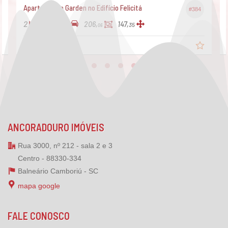
Apartamento Garden no Edifício Felicitá
#384
2
2
2
206,
147,
35
06
R$ 990.000,
00
ANCORADOURO IMÓVEIS
Rua 3000, nº 212 - sala 2 e 3
Centro - 88330-334
Balneário Camboriú -
SC
mapa google
FALE CONOSCO