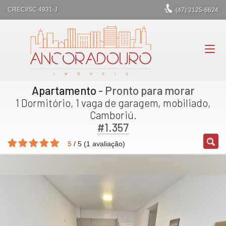
CRECI/SC 4931-J
(47)
2125-6624
Apartamento
- Pronto para morar
1 Dormitório, 1 vaga de garagem, mobiliado,
Camboriú.
#1.357
5
/
5
(
1
avaliação)