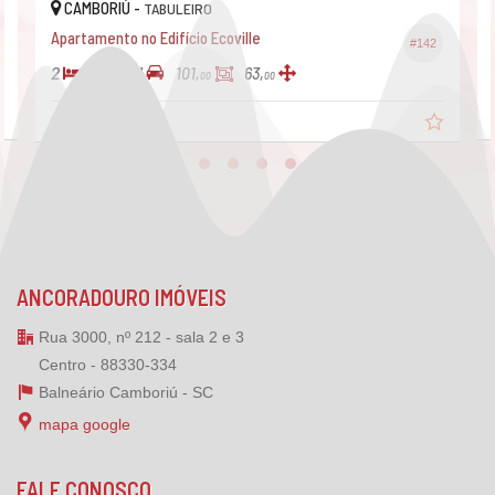
CAMBORIÚ -
TABULEIRO
Apartamento no Edifício Ecoville
#142
2
1
1
101,
63,
00
00
R$ 590.000,
00
ANCORADOURO IMÓVEIS
Rua 3000, nº 212 - sala 2 e 3
Centro - 88330-334
Balneário Camboriú -
SC
mapa google
FALE CONOSCO