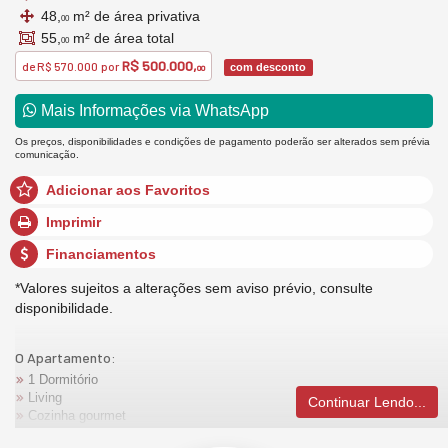
48,
m² de área privativa
00
55,
m² de área total
00
R$ 500.000,
de
R$ 570.000
por
com desconto
00
Mais Informações via WhatsApp
Os preços, disponibilidades e condições de pagamento poderão ser alterados sem prévia
comunicação.
Adicionar aos Favoritos
Imprimir
Financiamentos
*Valores sujeitos a alterações sem aviso prévio, consulte
disponibilidade.
O Apartamento:
1 Dormitório
Living
Continuar Lendo...
Cozinha gourmet
Acabamento em gesso