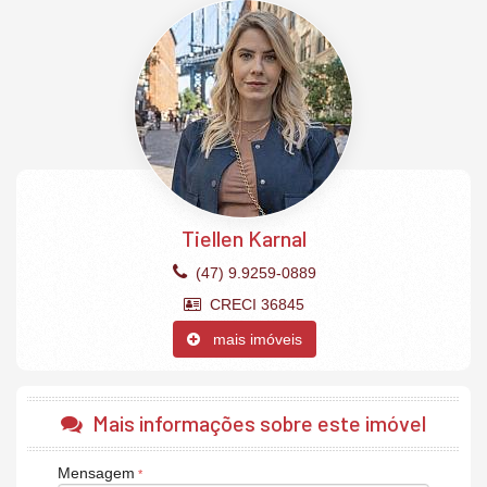
Piso porcelanato
Climatizado
Hidrômetro Individual
Sacada aberta
Sala de Estar
Sala de jantar
Banheiro Social
Gás Individual
Aquecimento a Gás
1 vaga de garagem privativa.
O Empreendimento:
Tiellen Karnal
Piscina infantil
(47) 9.9259-0889
Hidromassagem na piscina
Academia
CRECI 36845
Sala de jogos
Playground
mais imóveis
Sala de Reunião
Salão de festas
Lounge
Solarium
Mais informações sobre este imóvel
Bicicletário
Rooftop
Piscina adulto com borda infinita
Mensagem