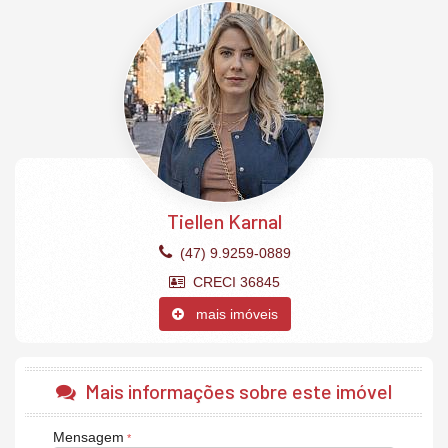
Churrasqueira
Cozinha Americana
Escritório
Espera para split
Fechadura com senha na porta de entrada
Hidrômetro Individual
Home Office
Infraestrutura para água quente
Lavabo
Porcelanato
Sacada
Sala de Estar
Tiellen Karnal
Sala de jantar
Varanda Gourmet
(47) 9.9259-0889
Ponto para Carro Elétrico
1 vaga de garagem para carro e moto.
CRECI 36845
mais imóveis
Mais informações sobre este imóvel
Mensagem