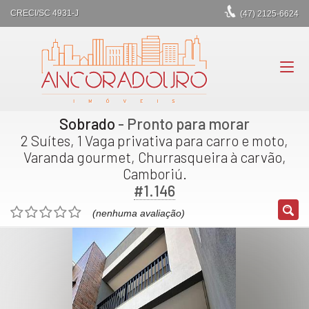
CRECI/SC 4931-J
(47)
2125-6624
Sobrado
- Pronto para morar
2 Suítes, 1 Vaga privativa para carro e moto,
Varanda gourmet, Churrasqueira à carvão,
Camboriú.
#1.146
(nenhuma avaliação)