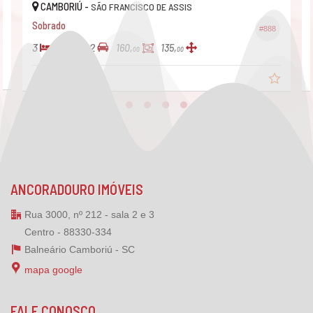
CAMBORIÚ -
SÃO FRANCISCO DE ASSIS
Sobrado
#888
3
4
2
160,
135,
00
00
R$ 1.050.000,
00
ANCORADOURO IMÓVEIS
Rua 3000, nº 212 - sala 2 e 3
Centro - 88330-334
Balneário Camboriú -
SC
mapa google
FALE CONOSCO