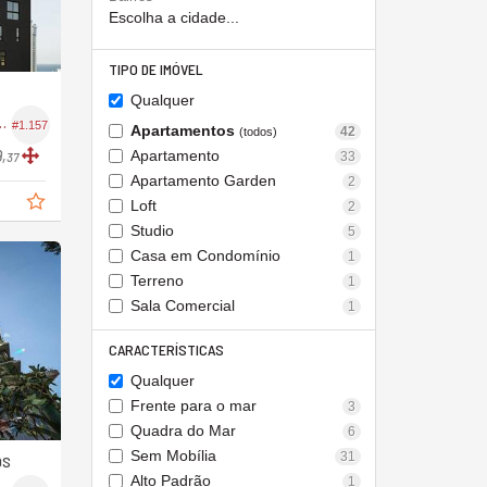
Escolha a cidade...
TIPO DE IMÓVEL
Qualquer
ifício Origem 3300
#1.157
Apartamentos
42
(todos)
Apartamento
,
33
37
Apartamento Garden
2
Loft
2
Studio
5
Casa em Condomínio
1
Terreno
1
Sala Comercial
1
CARACTERÍSTICAS
Qualquer
Frente para o mar
3
Quadra do Mar
6
Sem Mobília
31
OS
Alto Padrão
1