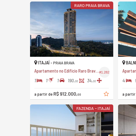
RARO PRAIA BRAVA
ITAJAÍ -
BALNE
PRAIA BRAVA
Apartamento no Edifício Raro Brava Furniture By Sierra
Aparta
#1.282
1
1
1
4
190,
34,
00
00
R$ 912.000,
a partir de
a parti
00
FAZENDA - ITAJAÍ