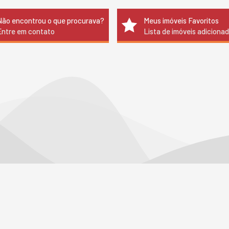
Não encontrou o que procurava?
Meus imóveis Favoritos
Entre em contato
Lista de imóveis adiciona
CONOSCO
VEJA MAIS
2125-6624
receba nosso newsletter