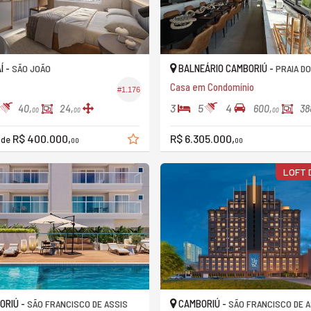
Í -
BALNEÁRIO CAMBORIÚ -
SÃO JOÃO
PRAIA DO EST
Casa em Condomínio
#1.176
3
5
4
40,
24,
600,
38
00
00
00
R$ 400.000,
R$ 6.305.000,
r de
00
00
LOFT 
ORIÚ -
CAMBORIÚ -
SÃO FRANCISCO DE ASSIS
SÃO FRANCISCO DE A