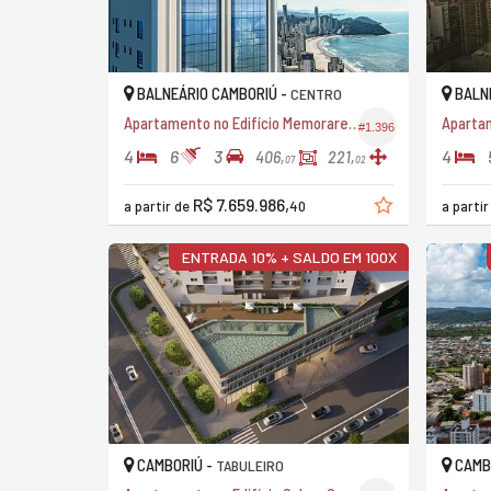
BALNEÁRIO CAMBORIÚ -
BALNE
CENTRO
Apartamento no Edifício Memorare Apartments
#1.396
4
6
3
4
406,
221,
07
02
R$ 7.659.986,
a partir de
40
a parti
ENTRADA 10% + SALDO EM 100X
CAMBORIÚ -
CAMB
TABULEIRO