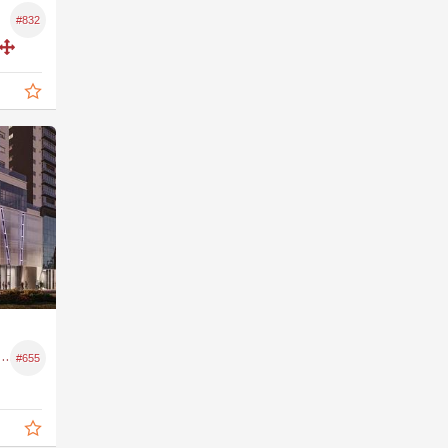
#832
Sala Comercial no Diamond Crystal Tower
#655