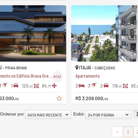
Í -
ITAJAÍ -
PRAIA BRAVA
CABEÇUDAS
Apartamento no Edifício Brava Green
Apartamento
#742
3
1
2
3
2
120,
84,
119,
93,
77
00
00
53.000,
R$ 3.209.000,
00
00
Ordenar por
Exibir
DATA MAIS RECENTE
24 POR PÁGINA
‹
1