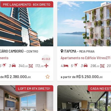
PRÉ LANÇAMENTO: 60X DIRETO
ÁRIO CAMBORIÚ -
ITAPEMA -
CENTRO
MEIA PRAIA
mento
Apartamento no Edifício Vitreo271
#1.013
5
3
4
5
3
340,
172,
296,
20
00
00
00
R$ 2.380.000,
R$ 5.250.000,
r de
a partir de
00
00
LOFT EM 97X DIRETO!
CASA NO ES