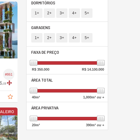
DORMITÓRIOS
1+
2+
3+
4+
5+
GARAGENS
1+
2+
3+
4+
5+
FAIXA DE PREÇO
R$
350.000
R$
14.100.000
#861
ÁREA TOTAL
5,
09
40
m²
1,000
m²
ou +
ÁREA PRIVATIVA
TALEIRO
20
m²
390
m²
ou +