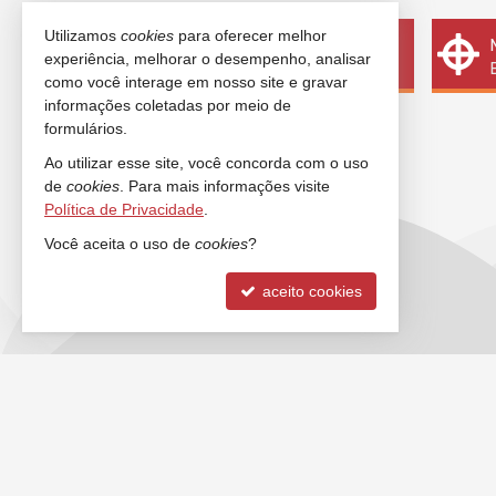
Utilizamos
cookies
para oferecer melhor
Quer vender seu imóvel?
experiência, melhorar o desempenho, analisar
Cadastre-se e anuncie conosco
como você interage em nosso site e gravar
informações coletadas por meio de
formulários.
Ao utilizar esse site, você concorda com o uso
de
cookies
. Para mais informações visite
Política de Privacidade
.
Você aceita o uso de
cookies
?
aceito cookies
ANCORADOURO IMÓVEIS
FALE 
Rua 3000, nº 212 - sala 2 e 3
(47)