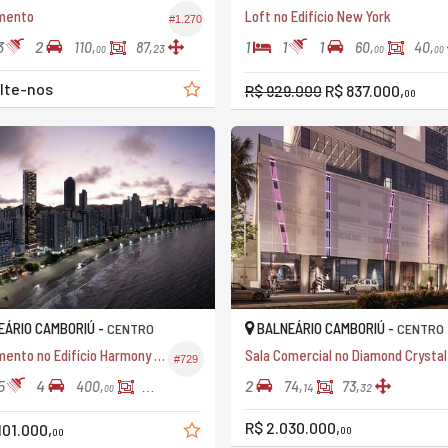
mento
Loft no Edifício New York
#1.270
3
2
1
1
1
110,
87,
60,
40,
23
00
00
00
lte-nos
R$ 929.000
R$ 837.000,
00
ÁRIO CAMBORIÚ -
BALNEÁRIO CAMBORIÚ -
CENTRO
CENTRO
Apartamento no Edifício Harmony Ocean Front
#729
5
4
2
400,
200,
74,
73,
14
32
00
00
R$ 2.030.000,
101.000,
00
00