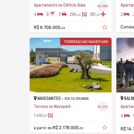
Apartamento no Edifício Alaia
Aparta
#1.060
4
5
3
2
264,
182,
00
00
Consu
R$ 6.706.000,
00
TERRENO NO NAVEPARK
NAVEGANTES -
BALNE
VOLTA GRANDE
Terreno no Navepark
#1.203
4
1.410,
67
R$ 2.178.000,
a partir de
R$ 14.
00