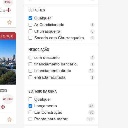
#983
DETALHES
0,
00
Qualquer
Ar Condicionado
1
Churrasqueira
5
TO 70X
Sacada com Churrasqueira
3
NEGOCIAÇÃO
com desconto
2
financiamento bancário
1
financiamento direto
24
entrada facilitada
1
SSIS
ESTÁGIO DA OBRA
Qualquer
#1.069
Lançamento
45
Em Construção
96
Pronto para morar
308