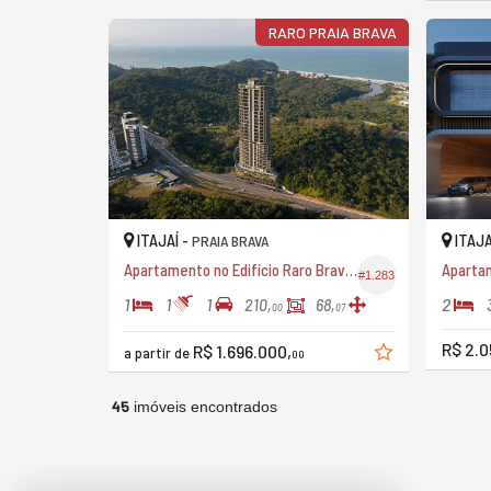
RARO PRAIA BRAVA
ITAJAÍ -
ITAJA
PRAIA BRAVA
Apartamento no Edifício Raro Brava Furniture By Sierra
#1.283
1
1
1
2
210,
68,
00
07
R$ 2.0
R$ 1.696.000,
a partir de
00
45
imóveis encontrados