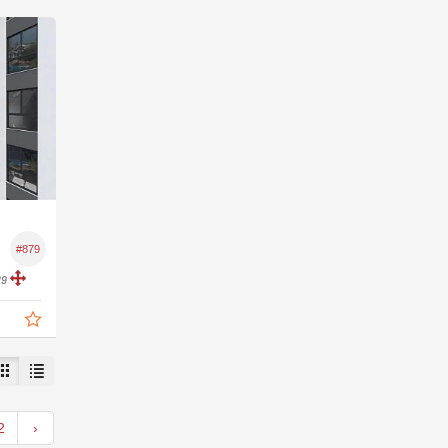
#879
29
2
›