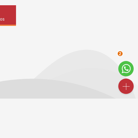
dos
2
INDICADORES
FINANCEIROS
CUB /
SC
R$ 3.151,24