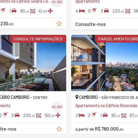
Apartamento no Edifício Solara Camboriú
Apartamento
#1.383
1
4
5
3
90,
41,
220,
18
50
00
00
.230,
Consulte-nos
00
CONSULTE INFORMAÇÕES
PARCELAMENTO DIRE
ÁRIO CAMBORIÚ -
CAMBORIÚ -
CENTRO
SÃO FRANCISCO DE A
mento
Apartamento no Edifício Riverside
#1.356
5
3
2
2
1
200,
150,
90,
67,
00
00
00
00
lte-nos
R$ 780.000,
a partir de
00