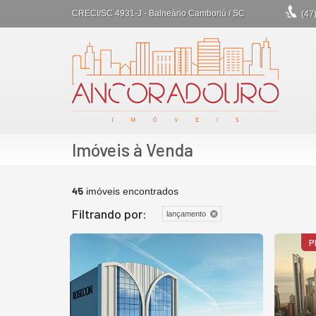
CRECI/SC 4931-J
- Balneário Camboriú /
SC
(47
Imóveis à Venda
45
imóveis encontrados
Filtrando por:
lançamento
P