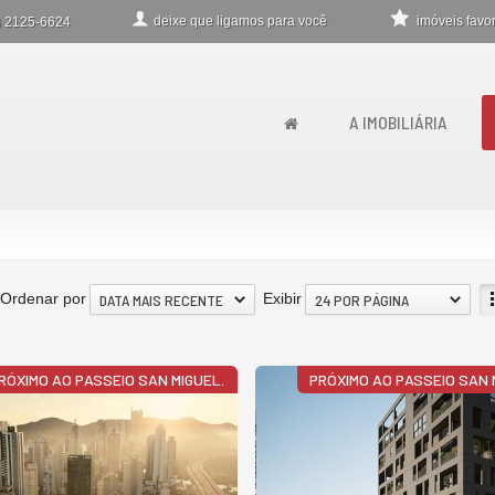
deixe que
ligamos para você
imóveis favor
)
2125-6624
A IMOBILIÁRIA
Ordenar por
Exibir
DATA MAIS RECENTE
24 POR PÁGINA
RÓXIMO AO PASSEIO SAN MIGUEL.
PRÓXIMO AO PASSEIO SAN 