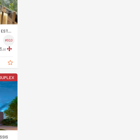
ALEIRO
#910
8,
00
DUPLEX
SSIS