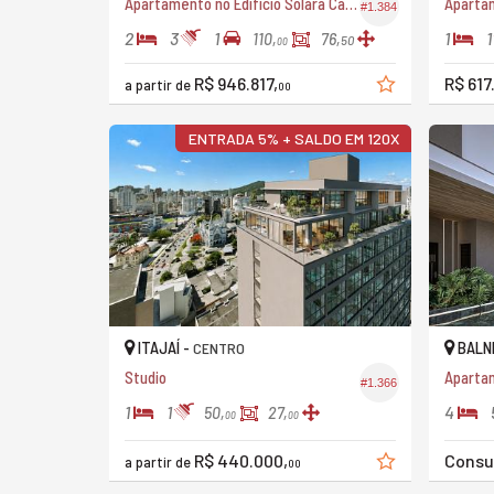
Apartamento no Edifício Solara Camboriú
#1.384
2
3
1
1
1
110,
76,
50
00
R$ 946.817,
R$ 617
a partir de
00
ENTRADA 5% + SALDO EM 120X
ITAJAÍ -
BALNE
CENTRO
Studio
Aparta
#1.366
1
1
4
50,
27,
00
00
R$ 440.000,
Consu
a partir de
00