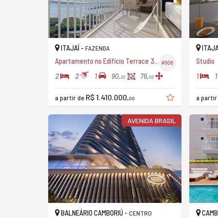
ITAJAÍ -
ITAJA
FAZENDA
Apartamento no Edifício Terrace 360º
Studio
#908
2
2
1
1
1
90,
76,
00
00
R$ 1.410.000,
a partir de
a parti
00
AVENIDA BRASIL
BALNEÁRIO CAMBORIÚ -
CAMB
CENTRO