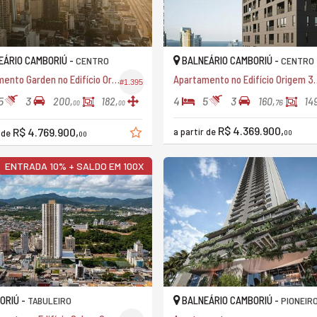
ÁRIO CAMBORIÚ -
BALNEÁRIO CAMBORIÚ -
CENTRO
CENTRO
Apartamento Garden no Edifício Origem 3300
Apartamento no Ed
#1.395
5
3
4
5
3
200,
182,
160,
149
76
00
00
R$ 4.369.900,
R$ 4.769.900,
a partir de
r de
00
00
ENTRADA 10% + SALDO EM 100X
ORIÚ -
BALNEÁRIO CAMBORIÚ -
TABULEIRO
PIONEIR