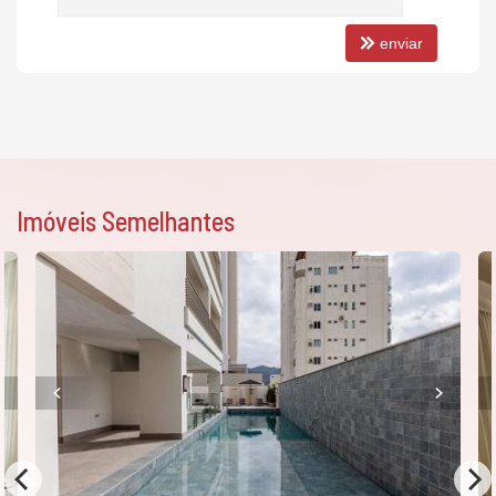
Espaço Gourmet
Espaço Fitness
enviar
Playground
Brinquedoteca
Piscina Infantil
Elevador
Imóveis Semelhantes