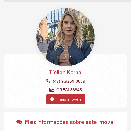
disponibilidade.
Apartamento
3 suítes
Lavabo
Cozinha grill
Lavanderia
Living integrado
Sala de jantar
Sala de estar
2 vagas de garagem privativas.
Empreendimento
Tiellen Karnal
Torre Única
02 Coberturas duplex
(47) 9.9259-0889
02 Apartamentos por andar
04 Andares de garagem
CRECI 36845
03 Salas comerciais
02 Elevadores.
mais imóveis
Área de Lazer com 586,89m²:
Academia
Mais informações sobre este imóvel
Lounge da Lareira
Espaço Kids Interno e externo