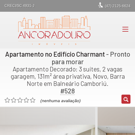
CRECI/SC 4931-J
(47)
2125-6624
Apartamento no Edifício Charmant
- Pronto
para morar
Apartamento Decorado: 3 suítes, 2 vagas
garagem, 131m² área privativa, Novo, Barra
Norte em Balneário Camboriú.
#528
(nenhuma avaliação)