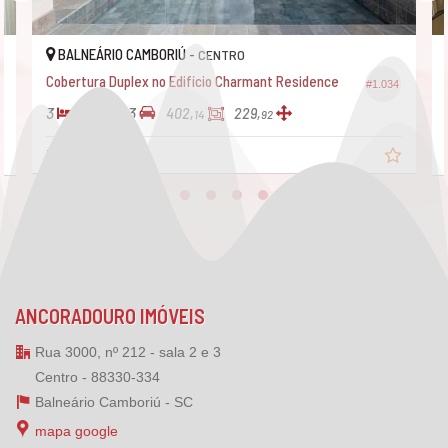
BALNEÁRIO CAMBORIÚ -
CENTRO
Cobertura Duplex no Edifício Charmant Residence
#1.034
3
4
3
402,
229,
14
92
R$ 6.600.000,
00
ANCORADOURO IMÓVEIS
Rua 3000, nº 212 - sala 2 e 3
Centro - 88330-334
Balneário Camboriú -
SC
mapa google