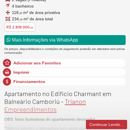
4 banheiros
118,
m² de área privativa
00
234,
m² de área total
00
R$ 2.906.000,
00
Mais Informações via WhatsApp
Os preços, disponibilidades e condições de pagamento poderão ser alterados sem prévia
comunicação.
Adicionar aos Favoritos
Imprimir
Financiamentos
Apartamento no Edifício Charmant em
Balneário Camboriú -
Trianon
Empreendimentos
OBS: fotos ilustrativas do apartamento decorado!
Continuar Lendo...
*Valores sujeitos a alterações sem aviso prévio, consulte