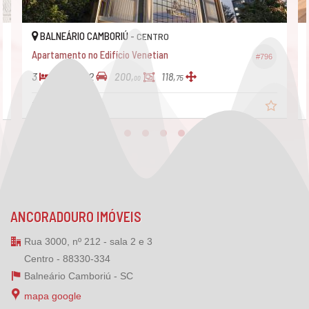
BALNEÁRIO CAMBORIÚ -
CENTRO
Apartamento no Edifício Phoenix Tower
#796
#677
3
4
2
271,
139,
00
00
R$ 3.200.000,
00
ANCORADOURO IMÓVEIS
Rua 3000, nº 212 - sala 2 e 3
Centro - 88330-334
Balneário Camboriú -
SC
mapa google