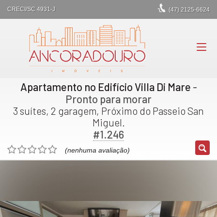
CRECI/SC 4931-J
(47)
2125-6624
Apartamento no Edifício Villa Di Mare
-
Pronto para morar
3 suítes, 2 garagem, Próximo do Passeio San
Miguel.
#1.246
(nenhuma avaliação)