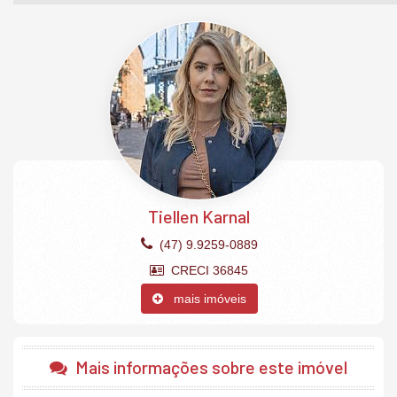
*Valores sujeitos a alterações sem aviso prévio. Consulte
disponibilidade.
O Apartamento:
03 suítes
04 banheiros(sendo 01 lavabo)
Living sala de TV/Jantar integrados
Cozinha americana
03 vagas de garagem privativas
Portas laqueadas
Rebaixamento de gesso em todo apartamento
Tiellen Karnal
Climatizado
Mobiliado.
(47) 9.9259-0889
CRECI 36845
O Empreendimento:
2 salões de festas
mais imóveis
Sala de jogos
Cinema
Fitness
Sauna
Mais informações sobre este imóvel
Beauty stetic
Piscina adulto e infantil