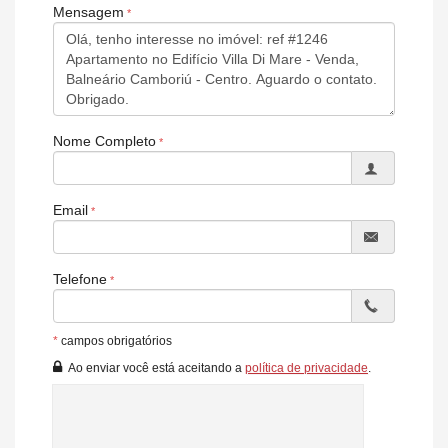
Playground
Mensagem
Brinquedoteca
Portaria 24 horas.
Características do Imóvel
Aquecimento de Água
Ar Condicionado
Churrasqueira
Nome Completo
Piso Porcelanato
Piso Vinílico
Infra para Ar Split
Decorado
Email
Área de Serviço
Living
Lavabo
Sacada Técnica
Telefone
Características do Empreendimento
Sala de Jogos
Salão de Festas
*
campos obrigatórios
Piscina
Ao enviar você está aceitando a
política de privacidade
.
Espaço Gourmet
Espaço Fitness
Brinquedoteca
Quiosque Externo
Piscina Infantil