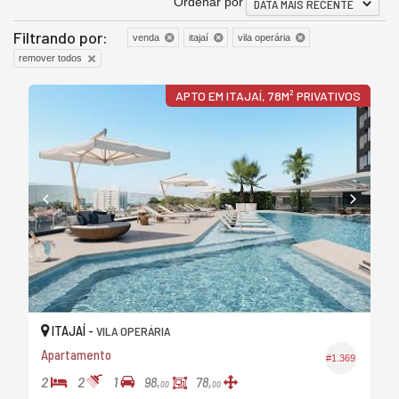
Ordenar por
DATA MAIS RECENTE
Filtrando por:
venda
itajaí
vila operária
remover todos
APTO EM ITAJAÍ, 78M² PRIVATIVOS
ITAJAÍ -
VILA OPERÁRIA
Apartamento
#1.369
2
2
1
98,
78,
00
00