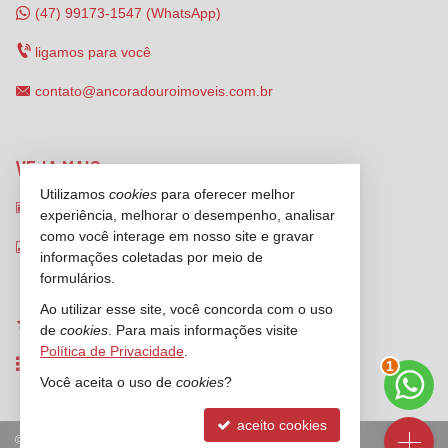
(47) 99173-1547 (WhatsApp)
ligamos para você
contato@ancoradouroimoveis.com.br
VEJA MAIS
Utilizamos
cookies
para oferecer melhor
receba nosso newsletter
experiência, melhorar o desempenho, analisar
como você interage em nosso site e gravar
indicadores financeiros
informações coletadas por meio de
formulários.
cadastre seu imóvel
Ao utilizar esse site, você concorda com o uso
imóveis favoritos
de
cookies
. Para mais informações visite
Política de Privacidade
.
2
mapa de imóveis
Você aceita o uso de
cookies
?
aceito cookies
©
2026
CRECI/SC 4931-J
Política de Privacidade