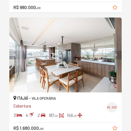
R$ 980.000,
00
ITAJAÍ -
VILA OPERÁRIA
Cobertura
#1.150
3
4
2
187,
149,
00
00
R$ 1.680.000,
00