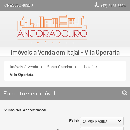
CRECI/SC 4931-J
(47)
2125-6624
Imóveis à Venda em Itajaí - Vila Operária
Imóveis à Venda
Santa Catarina
Itajaí
Vila Operária
Encontre seu Imóvel
2
imóveis encontrados
Exibir
24 POR PÁGINA