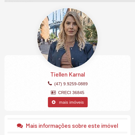
O Apartamento:
2 Suítes
2 Dormitórios
Living
Lavabo
Cozinha
Área de serviço
Espera para split
Acabamentos em gesso
Churrasqueira
Piso porcelanato
Hidrômetro individual
Sala de estar
Tiellen Karnal
Sala de jantar
Laje técnica
(47) 9.9259-0889
2 vagas garagem privativas.
CRECI 36845
O Empreendimento:
mais imóveis
Academia
Playground
Salão de festas
Elevador
Mais informações sobre este imóvel
Piscina.