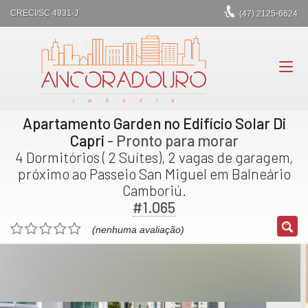
CRECI/SC 4931-J
(47)
2125-6624
Apartamento Garden no Edifício Solar Di
Capri
- Pronto para morar
4 Dormitórios ( 2 Suítes), 2 vagas de garagem,
próximo ao Passeio San Miguel em Balneário
Camboriú.
#1.065
(nenhuma avaliação)