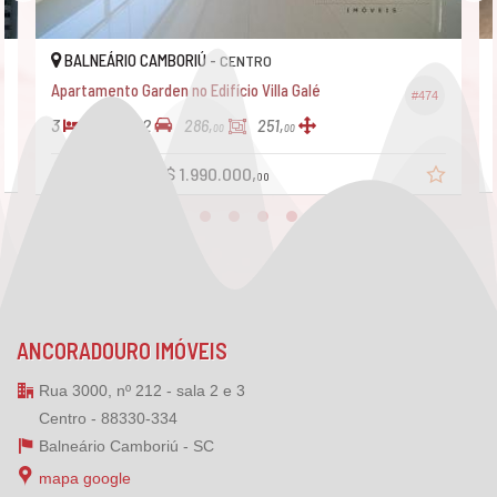
BALNEÁRIO CAMBORIÚ -
CENTRO
Apartamento Garden no Edifício Villa Galé
#474
3
4
2
286,
251,
00
00
R$ 2.500.000
R$ 1.990.000,
00
ANCORADOURO IMÓVEIS
Rua 3000, nº 212 - sala 2 e 3
Centro - 88330-334
Balneário Camboriú -
SC
mapa google