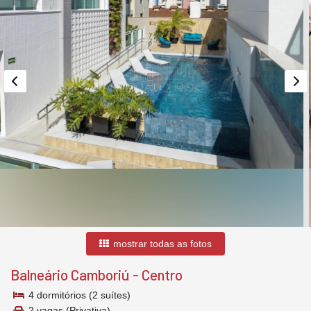
mostrar todas as fotos
Balneário Camboriú
-
Centro
4 dormitórios (2 suítes)
2 vagas (Privativa)