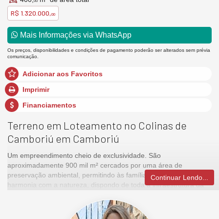
00
R$ 1.320.000,
00
Mais Informações via WhatsApp
Os preços, disponibilidades e condições de pagamento poderão ser alterados sem prévia
comunicação.
Adicionar aos Favoritos
Imprimir
Financiamentos
Terreno em Loteamento no Colinas de
Camboriú em Camboriú
Um empreendimento cheio de exclusividade. São
aproximadamente 900 mil m² cercados por uma área de
preservação ambiental, permitindo às famílias viverem em
Continuar Lendo...
harmonia com a natureza, dispondo de toda a infraestrutura da
vida urbana. Simplesmente, a oportunidade perfeita de investir
em um conceito único e inovador de viver bem.
Para que fosse possível conceber um projeto de tamanha