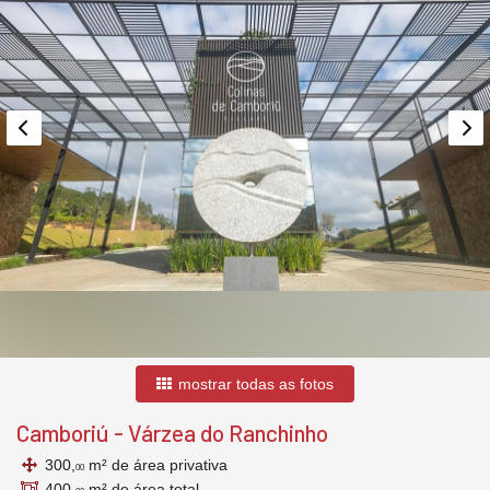
mostrar todas as fotos
Camboriú
-
Várzea do Ranchinho
300,
m² de área privativa
00
400,
m² de área total