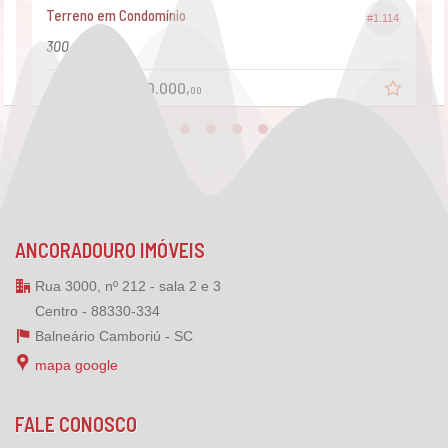
Terreno em Condomínio
#1.114
300,
00
R$ 570.000,
a partir de
00
ANCORADOURO IMÓVEIS
Rua 3000, nº 212 - sala 2 e 3
Centro - 88330-334
Balneário Camboriú -
SC
mapa google
FALE CONOSCO