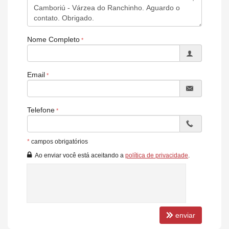
*Imagens ilustrativas. Consulte disponibilidade. Agende sua visita
com um de nossos corretores.
Nome Completo
Características:
Academia ao ar livre
Pista de caminhada
Paisagismo e urbanismo
Email
Segurança
Pomar
Horta
Quadra poliesportiva
Telefone
Pavimentação em paver
Iluminação em led
Câmeras de segurança
*
campos obrigatórios
Sistema de drenagem avançado
Playground
Ao enviar você está aceitando a
política de privacidade
.
Quadra de paddlle
Pet place
Quadra de beach tennis
Quadra de tênis
Cancha de bocha
Playground
enviar
Centro de Saúde
Gramados para atividades livres.