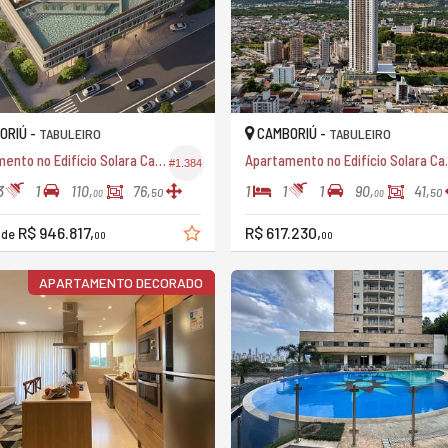
ORIÚ -
CAMBORIÚ -
TABULEIRO
TABULEIRO
Apartamento no Edifício Solara Camboriú
Apartamento
#1.384
3
1
1
1
1
110,
76,
90,
41,
50
50
00
00
R$ 946.817,
R$ 617.230,
r de
00
00
APARTAMENTO DECORADO