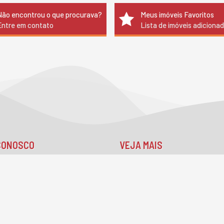
Não encontrou o que procurava?
Meus imóveis Favoritos
Entre em contato
Lista de imóveis adiciona
CONOSCO
VEJA MAIS
2125-6624
receba nosso newsletter
 99173-1547 (WhatsApp)
indicadores financeiros
mos para você
cadastre seu imóvel
ato@ancoradouroimoveis.com.br
mapa de imóveis