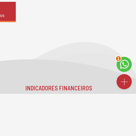
dos
2
INDICADORES
FINANCEIROS
CUB /
SC
R$ 3.151,24
Poupança
0,6738%
Dólar Comercial
R$ 5,09
Euro
R$ 5,88