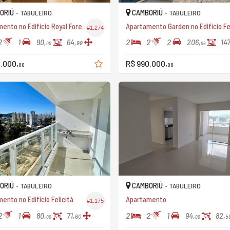
ORIÚ -
CAMBORIÚ -
TABULEIRO
TABULEIRO
Apartamento no Edifício Royal Forest Residence
#1.274
2
1
2
2
2
90,
64,
206,
147
99
00
06
.000,
R$ 990.000,
00
00
ORIÚ -
CAMBORIÚ -
TABULEIRO
TABULEIRO
ento no Edifício Felicitá
Apartamento
#1.175
2
1
2
2
1
80,
71,
94,
82,
60
5
00
00