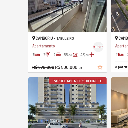
CAMBORIÚ -
CAMB
TABULEIRO
Apartamento
#1.357
1
1
1
2
55,
48,
00
00
R$ 570.000
R$ 500.000,
a parti
00
PARCELAMENTO 50X DIRETO.