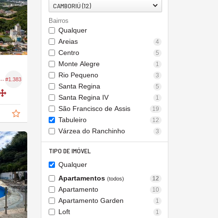
CAMBORIÚ (12)
Bairros
Qualquer
Areias
4
Centro
5
Monte Alegre
1
Rio Pequeno
3
 no Edifício Solara Camboriú
#1.383
Santa Regina
5
Santa Regina IV
1
São Francisco de Assis
19
Tabuleiro
12
Várzea do Ranchinho
3
TIPO DE IMÓVEL
Qualquer
Apartamentos
12
(todos)
Apartamento
10
Apartamento Garden
1
Loft
1