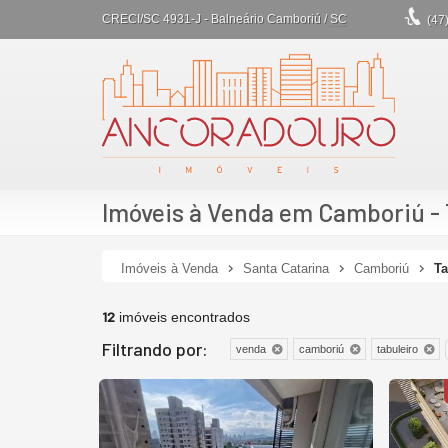
CRECI/SC 4931-J
- Balneário Camboriú /
SC
(47
Imóveis à Venda em Camboriú - 
Imóveis à Venda
Santa Catarina
Camboriú
Ta
12
imóveis encontrados
Filtrando por:
venda
camboriú
tabuleiro