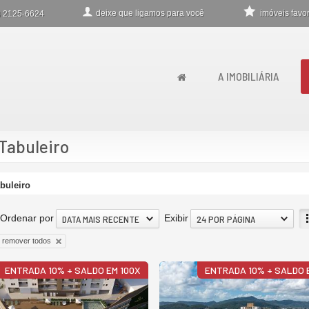
deixe que
ligamos para você
imóveis favor
)
2125-6624
A IMOBILIÁRIA
Tabuleiro
buleiro
Ordenar por
Exibir
DATA MAIS RECENTE
24 POR PÁGINA
remover todos
ENTRADA 10% + SALDO EM 100X
ENTRADA 10% + SALDO 