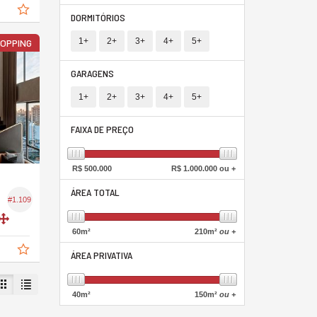
DORMITÓRIOS
1+
2+
3+
4+
5+
HOPPING
GARAGENS
1+
2+
3+
4+
5+
FAIXA DE PREÇO
R$
500.000
R$
1.000.000 ou +
ÁREA TOTAL
#1.109
60
m²
210
m²
ou +
ÁREA PRIVATIVA
40
m²
150
m²
ou +