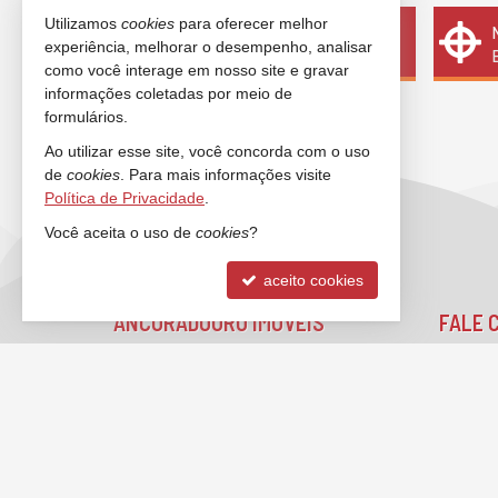
Utilizamos
cookies
para oferecer melhor
Quer vender seu imóvel?
experiência, melhorar o desempenho, analisar
Cadastre-se e anuncie conosco
como você interage em nosso site e gravar
informações coletadas por meio de
formulários.
Ao utilizar esse site, você concorda com o uso
de
cookies
. Para mais informações visite
Política de Privacidade
.
Você aceita o uso de
cookies
?
aceito cookies
ANCORADOURO IMÓVEIS
FALE 
Rua 3000, nº 212 - sala 2 e 3
(47)
Centro - 88330-334
(47)
Balneário Camboriú -
SC
liga
mapa google
cont