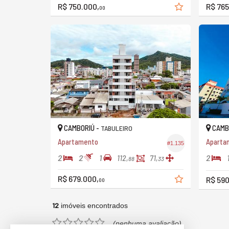
R$ 750.000,
R$ 765
00
CAMBORIÚ -
CAMB
TABULEIRO
Apartamento
Apartam
#1.135
2
2
1
2
112,
71,
88
33
R$ 679.000,
R$ 590
00
12
imóveis encontrados
(nenhuma avaliação)