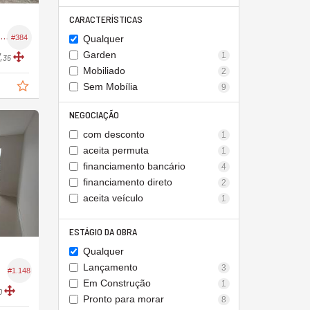
CARACTERÍSTICAS
Apartamento Garden no Edifício Felicitá
#384
Qualquer
Garden
1
,
35
Mobiliado
2
Sem Mobília
9
NEGOCIAÇÃO
com desconto
1
aceita permuta
1
financiamento bancário
4
financiamento direto
2
aceita veículo
1
ESTÁGIO DA OBRA
Qualquer
Lançamento
3
#1.148
Em Construção
1
0
Pronto para morar
8