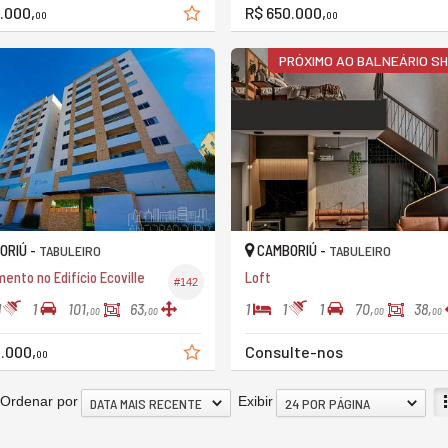
.000,
R$ 650.000,
00
00
PRÓXIMO AO BALNEÁRIO S
ORIÚ -
CAMBORIÚ -
TABULEIRO
TABULEIRO
ento no Edifício Ecoville
Loft
#142
1
1
1
1
1
101,
63,
70,
38,
00
00
00
00
.000,
Consulte-nos
00
Ordenar por
Exibir
DATA MAIS RECENTE
24 POR PÁGINA