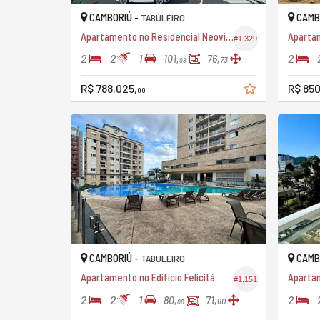
CAMBORIÚ -
CAMB
TABULEIRO
Apartamento no Residencial Neoville
#1.329
2
2
1
2
101,
76,
73
08
R$ 788.025,
R$ 850
00
CAMBORIÚ -
CAMB
TABULEIRO
Apartamento no Edifício Felicitá
Apartam
#1.151
2
2
1
2
80,
71,
60
00